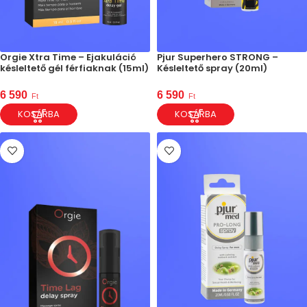
Orgie Xtra Time – Ejakuláció
Pjur Superhero STRONG –
késleltető gél férfiaknak (15ml)
Késleltető spray (20ml)
6 590
6 590
Ft
Ft
KOSÁRBA
KOSÁRBA