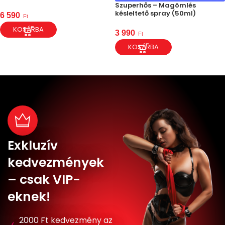
(50ml)
Szuperhős – Magömlés
késleltető spray (50ml)
6 590
Ft
KOSÁRBA
3 990
Ft
KOSÁRBA
Exkluzív
kedvezmények
– csak VIP-
eknek!
2000 Ft kedvezmény az