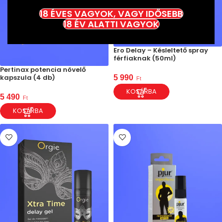
18 ÉVES VAGYOK, VAGY IDŐSEBB
18 ÉV ALATTI VAGYOK
Ero Delay – Késleltető spray
férfiaknak (50ml)
Pertinax potencia növelő
kapszula (4 db)
5 990
Ft
KOSÁRBA
5 490
Ft
KOSÁRBA