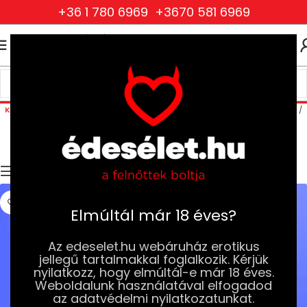
+36 1 780 6969
+3670 581 6969
0
0
FT
Ejakuláció Késleltetők
Kezdőlap
Drogéria és Jobb Szexuális Élmény
Jobb Szexuális Élmény
Potencianövelők és Vágyfokozók
Potencianövelők Férfiaknak
Ejakuláció Késleltetők
Szűrők
Elmúltál már 18 éves?
Az edeselet.hu webáruház erotikus
jellegű tartalmakkal foglalkozik. Kérjük
nyilatkozz, hogy elmúltál-e már 18 éves.
Weboldalunk használatával elfogadod
az adatvédelmi nyilatkozatunkat.