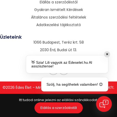
Elállás a szerződéstől
Gyakran Ismételt Kérdések
Általános szerződési feltételek
Adatkezelési tájékoztató
Üzleteink
1066 Budapest, Teréz krt. 58
2030 Érd, Budai út 13.
✕
3530 Miskolc, Szentpáli út 13.
👋 Szia! Lili vagyok az Edeselet.hu AI
asszisztense!
Szólj, ha segíthetek valamiben! 😊
©2026 Édes Élet - Minden jog fenntartva. Csomag Szerviz Kft.
Elállás a szerződéstől