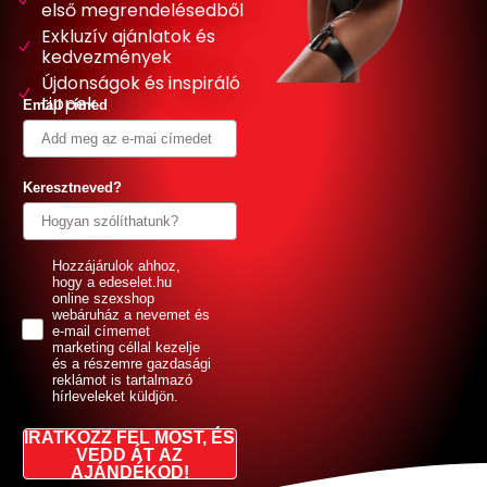
első megrendelésedből
Exkluzív ajánlatok és
kedvezmények
Újdonságok és inspiráló
tippek
Email címed
Keresztneved?
GDPR
Hozzájárulok ahhoz,
hogy a edeselet.hu
online szexshop
webáruház a nevemet és
e-mail címemet
marketing céllal kezelje
és a részemre gazdasági
reklámot is tartalmazó
hírleveleket küldjön.
IRATKOZZ FEL MOST, ÉS
VEDD ÁT AZ
AJÁNDÉKOD!