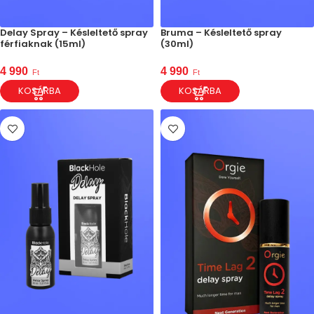
Delay Spray – Késleltető spray
Bruma – Késleltető spray
férfiaknak (15ml)
(30ml)
4 990
4 990
Ft
Ft
KOSÁRBA
KOSÁRBA