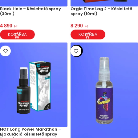
Black Hole – Késleltető spray
Orgie Time Lag 2 – Késleltető
(30ml)
spray (10ml)
4 890
8 290
Ft
Ft
KOSÁRBA
KOSÁRBA
ÚJ
HOT Long Power Marathon –
Ejakuláció késleltető spray