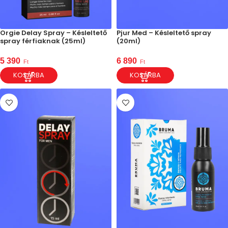
Orgie Delay Spray – Késleltető
Pjur Med – Késleltető spray
spray férfiaknak (25ml)
(20ml)
5 390
6 890
Ft
Ft
KOSÁRBA
KOSÁRBA