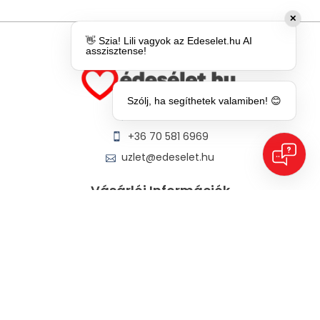
✕
👋 Szia! Lili vagyok az Edeselet.hu AI
asszisztense!
Szólj, ha segíthetek valamiben! 😊
+36 1 780 6969
+36 70 581 6969
uzlet@edeselet.hu
Vásárlói Információk
Elérhetőségek
Ingyenes szállítás
100% diszkrét szállítás
Termék visszaküldés
Elállás a szerződéstől
Gyakran Ismételt Kérdések