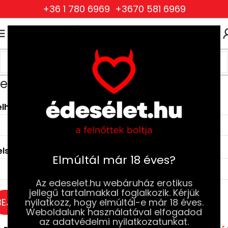
+36 1 780 6969
+3670 581 6969
0
0
FT
elépés
elhasználónév vagy Email cím
*
elszó
*
Elmúltál már 18 éves?
Az edeselet.hu webáruház erotikus
jellegű tartalmakkal foglalkozik. Kérjük
BEJELENTKEZÉS
nyilatkozz, hogy elmúltál-e már 18 éves.
Weboldalunk használatával elfogadod
az adatvédelmi nyilatkozatunkat.