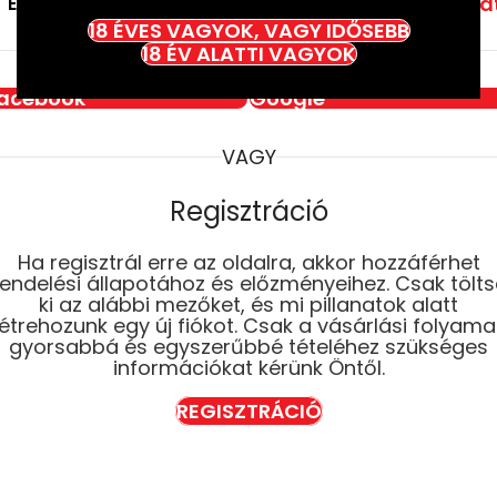
Elfelejtette jelszavá
Emlékezzen rám
18 ÉVES VAGYOK, VAGY IDŐSEBB
VAGY BEJELENTKEZÉS EZZEL:
18 ÉV ALATTI VAGYOK
acebook
Google
VAGY
Regisztráció
Ha regisztrál erre az oldalra, akkor hozzáférhet
rendelési állapotához és előzményeihez. Csak tölts
ki az alábbi mezőket, és mi pillanatok alatt
létrehozunk egy új fiókot. Csak a vásárlási folyama
gyorsabbá és egyszerűbbé tételéhez szükséges
információkat kérünk Öntől.
REGISZTRÁCIÓ