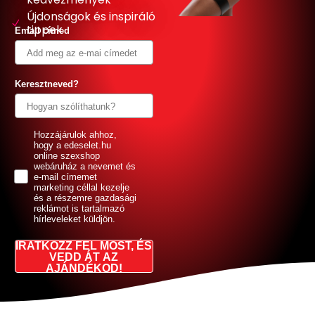
Újdonságok és inspiráló
tippek
Email címed
Keresztneved?
GDPR
Hozzájárulok ahhoz,
hogy a edeselet.hu
online szexshop
webáruház a nevemet és
e-mail címemet
marketing céllal kezelje
és a részemre gazdasági
reklámot is tartalmazó
hírleveleket küldjön.
IRATKOZZ FEL MOST, ÉS
VEDD ÁT AZ
AJÁNDÉKOD!