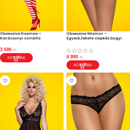
Obsessive Kissmas –
Obsessive Miamor –
Karácsonyi combfix
Egyedi,fekete csipkés bugyi
3 590
Ft
4 990
KOSÁRBA
Ft
KOSÁRBA