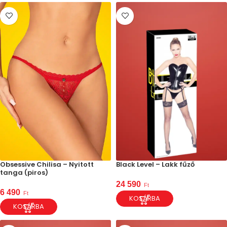
Obsessive Chilisa – Nyitott
Black Level – Lakk fűző
tanga (piros)
24 590
Ft
6 490
Ft
KOSÁRBA
KOSÁRBA