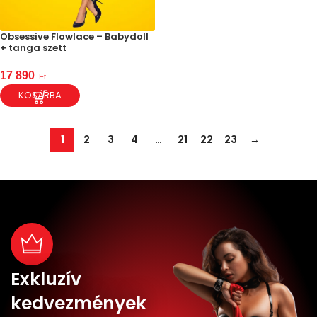
Obsessive Flowlace – Babydoll
+ tanga szett
17 890
Ft
KOSÁRBA
1
2
3
4
…
21
22
23
→
Exkluzív
kedvezmények