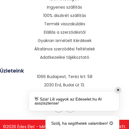
Ingyenes szállítás
100% diszkrét szállítás
Termék visszaküldés
Elállás a szerződéstől
Gyakran Ismételt Kérdések
Általános szerződési feltételek
Adatkezelési tájékoztató
Üzleteink
1066 Budapest, Teréz krt. 58
2030 Érd, Budai út 13.
✕
3530 Miskolc, Szentpáli út 13.
👋 Szia! Lili vagyok az Edeselet.hu AI
asszisztense!
Szólj, ha segíthetek valamiben! 😊
©2026 Édes Élet - Minden jog fenntartva. Csomag Szerviz Kft.