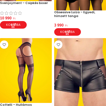
Svenjoyment – Csipkés boxer
Obsessive Luiza – Egyedi,
hímzett tanga
10 990
Ft
KOSÁRBA
3 990
Ft
KOSÁRBA
Cottelli – Hullámos