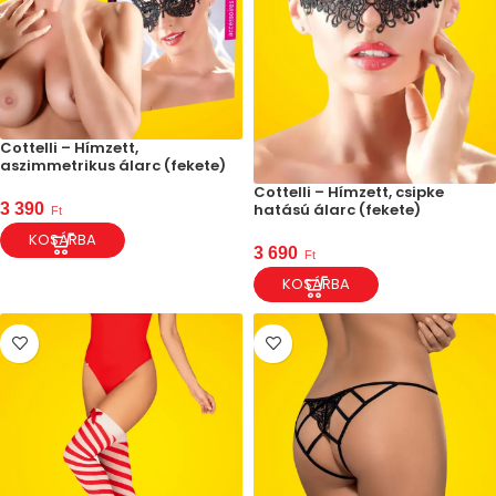
Cottelli – Hímzett,
aszimmetrikus álarc (fekete)
Cottelli – Hímzett, csipke
hatású álarc (fekete)
3 390
Ft
KOSÁRBA
3 690
Ft
KOSÁRBA