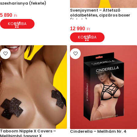
szexharisnya (fekete)
Svenjoyment – Áttetsző
oldalbetétes, cipzáros boxer
5 890
Ft
(fekete)
KOSÁRBA
12 990
Ft
KOSÁRBA
Taboom Nipple X Covers –
Cinderella – Mellhám Nr. 4
Mellbimbó tapasz X