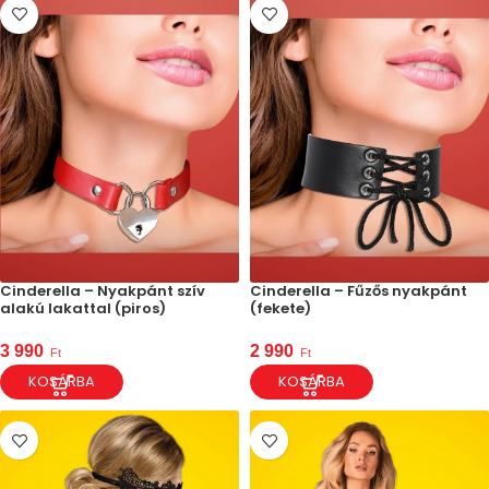
Cinderella – Nyakpánt szív
Cinderella – Fűzős nyakpánt
alakú lakattal (piros)
(fekete)
3 990
2 990
Ft
Ft
KOSÁRBA
KOSÁRBA