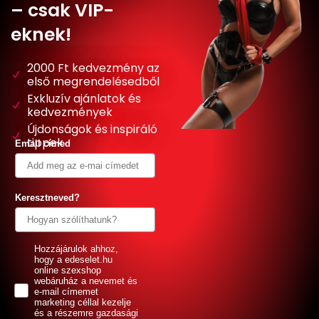
– csak VIP-
eknek!
2000 Ft kedvezmény az
első megrendelésedből
Exkluzív ajánlatok és
kedvezmények
Újdonságok és inspiráló
tippek
Email címed
Keresztneved?
GDPR
Hozzájárulok ahhoz,
hogy a edeselet.hu
online szexshop
webáruház a nevemet és
e-mail címemet
marketing céllal kezelje
és a részemre gazdasági