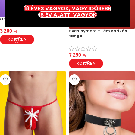
18 ÉVES VAGYOK, VAGY IDŐSEBB
18 ÉV ALATTI VAGYOK
OOTB – Kötött pénisz melegítő
Svenjoyment – Fém karikás
3 200
Ft
tanga
KOSÁRBA
7 290
Ft
KOSÁRBA