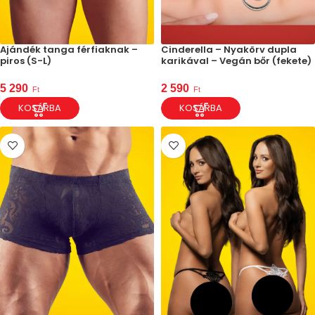
Ajándék tanga férfiaknak –
Cinderella – Nyakörv dupla
piros (S-L)
karikával – Vegán bőr (fekete)
5 290
2 590
Ft
Ft
KOSÁRBA
KOSÁRBA