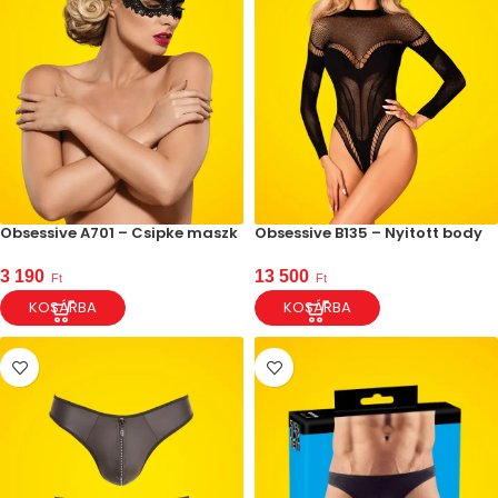
Obsessive A701 – Csipke maszk
Obsessive B135 – Nyitott body
3 190
13 500
Ft
Ft
KOSÁRBA
KOSÁRBA