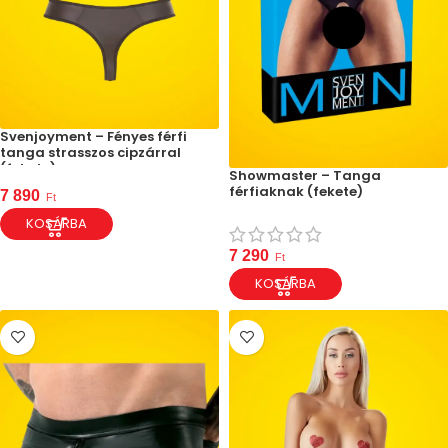
Svenjoyment – Fényes férfi
tanga strasszos cipzárral
(fekete)
Showmaster – Tanga
férfiaknak (fekete)
7 890
Ft
KOSÁRBA
7 290
Ft
KOSÁRBA