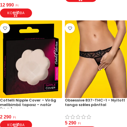
12 990
Ft
KOSÁRBA
Cottelli Nipple Cover – Virág
Obsessive 837-THC-1 – Nyitott
mellbimbó tapasz – natúr
tanga széles pánttal
(12db)
2 290
Ft
5 290
Ft
KOSÁRBA