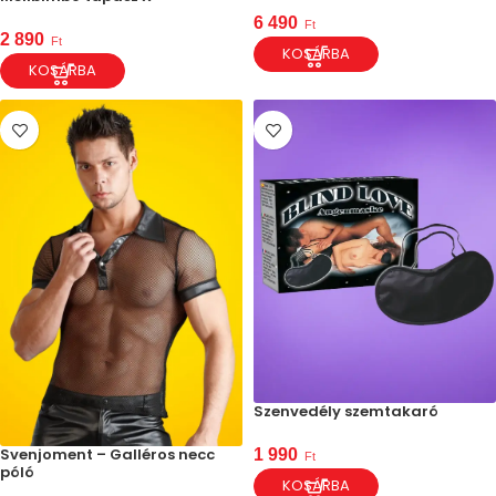
6 490
Ft
2 890
Ft
KOSÁRBA
KOSÁRBA
Szenvedély szemtakaró
Svenjoment – Galléros necc
1 990
Ft
póló
KOSÁRBA