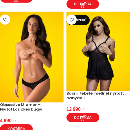
KOSÁRBA
NÉPSZERŰ
Baci – Fekete, mellnél nyitott
babydoll
Obsessive Miamor –
Nyitott,csipkés bugyi
12 990
Ft
KOSÁRBA
4 990
Ft
KOSÁRBA