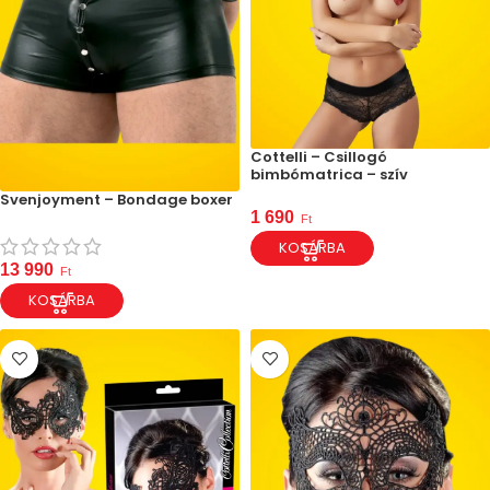
Cottelli – Csillogó
bimbómatrica – szív
Svenjoyment – Bondage boxer
1 690
Ft
KOSÁRBA
13 990
Ft
KOSÁRBA