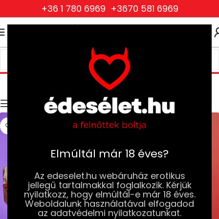
+36 1 780 6969
+3670 581 6969
0
0
FT
Ruhák és Fehérneműk
Kezdőlap
Ruhák és Fehérneműk
Szűrők
Elmúltál már 18 éves?
Az edeselet.hu webáruház erotikus
jellegű tartalmakkal foglalkozik. Kérjük
nyilatkozz, hogy elmúltál-e már 18 éves.
Weboldalunk használatával elfogadod
az adatvédelmi nyilatkozatunkat.