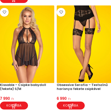
Kissable – Csipke babydoll
Obsessive Serafia – Testszínű
(fekete) S/M
harisnya fekete csipkével
7 990
6 990
Ft
Ft
KOSÁRBA
KOSÁRBA