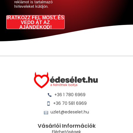
reklámot is tartalmazó
hírleveleket küldjön.
IRATKOZZ FEL MOST, ÉS
VEDD ÁT AZ
AJÁNDÉKOD!
+36 1 780 6969
+36 70 581 6969
uzlet@edeselet.hu
Vásárlói Információk
Elérhetőségek