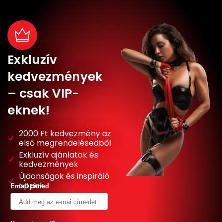
Exkluzív
kedvezmények
– csak VIP-
eknek!
2000 Ft kedvezmény az
első megrendelésedből
Exkluzív ajánlatok és
kedvezmények
Újdonságok és inspiráló
tippek
Email címed