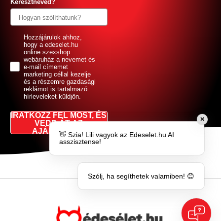
Keresztneved?
GDPR
Hozzájárulok ahhoz,
hogy a edeselet.hu
online szexshop
webáruház a nevemet és
e-mail címemet
marketing céllal kezelje
és a részemre gazdasági
reklámot is tartalmazó
hírleveleket küldjön.
IRATKOZZ FEL MOST, ÉS
✕
VEDD ÁT AZ
AJÁNDÉKOD!
👋 Szia! Lili vagyok az Edeselet.hu AI
asszisztense!
Szólj, ha segíthetek valamiben! 😊