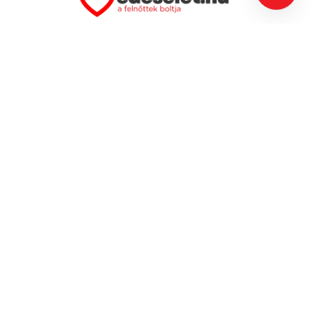
+36 1 780 6969
+36 70 581 6969
uzlet@edeselet.hu
Vásárlói Információk
Elérhetőségek
Ingyenes szállítás
100% diszkrét szállítás
Termék visszaküldés
Elállás a szerződéstől
Gyakran Ismételt Kérdések
Általános szerződési feltételek
Adatkezelési tájékoztató
Üzleteink
1066 Budapest, Teréz krt. 58