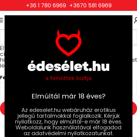
+36 1 780 6969
+3670 581 6969
0
0
FT
Elfelejtett jelszó? A felhasználói név, vagy email
cím megadását követően küldünk egy
hivatkozást, amelynek segítségével új jelszót lehet
létrehozni email-en keresztül.
Felhasználónév vagy e-mail cím
*
Elmúltál már 18 éves?
ÚJ JELSZÓ IGÉNYLÉSE
Az edeselet.hu webáruház erotikus
jellegű tartalmakkal foglalkozik. Kérjük
nyilatkozz, hogy elmúltál-e már 18 éves.
Weboldalunk használatával elfogadod
az adatvédelmi nyilatkozatunkat.