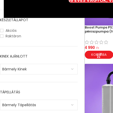
18 ÉVES VAGYOK, 
KÉSZLETÁLLAPOT
Boost Pumps PS
Akciós
péniszpumpa (f
Raktáron
4 990
Ft
KOSÁRBA
KINEK AJÁNLOTT
Bármely Kinek
TÁPELLÁTÁS
Bármely Tápellátás