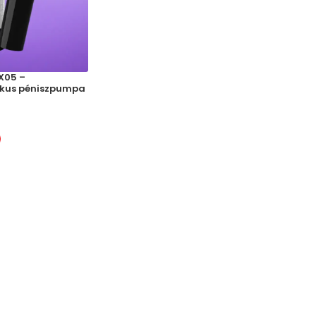
X05 –
kkus péniszpumpa