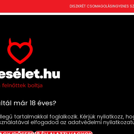
DISZKRÉT CSOMAGOLÁS
INGYENES SZ
Boost Pumps
T
ÚJDONSÁGOK
SZEXJÁTÉKOK
RUHÁK & FEHÉRNEMŰK
DROGÉRIA
BDSM
SZ
Kezdőlap
Márka termék
Boost Pumps
ltál már 18 éves?
legű tartalmakkal foglalkozik. Kérjük nyilatkozz, ho
sználatával elfogadod az adatvédelmi nyilatkozat