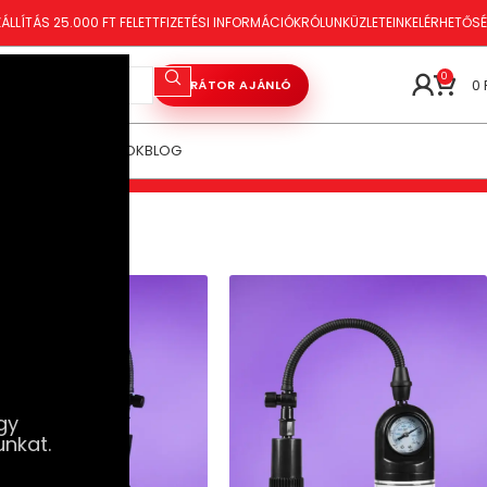
ÁLLÍTÁS 25.000 FT FELETT
FIZETÉSI INFORMÁCIÓK
RÓLUNK
ÜZLETEINK
ELÉRHETŐS
0
0
VIBRÁTOR AJÁNLÓ
ÓRAKOZÁS
TANÁCSOK
BLOG
gy
unkat.