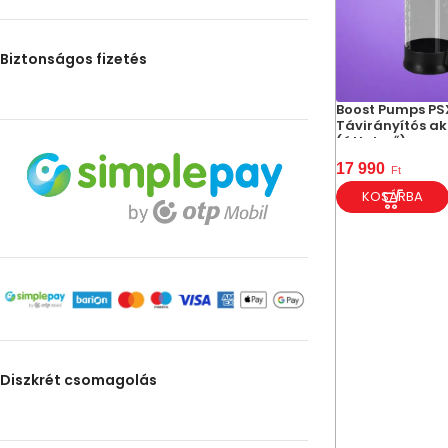
Biztonságos fizetés
Boost Pumps PS
Távirányítós a
(áttetsző)
17 990
Ft
KOSÁRBA
Diszkrét csomagolás