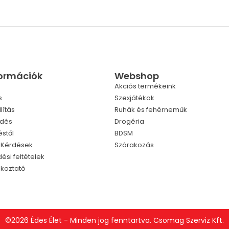
formációk
Webshop
Akciós termékeink
s
Szexjátékok
lítás
Ruhák és fehérneműk
ldés
Drogéria
éstől
BDSM
t Kérdések
Szórakozás
ési feltételek
ékoztató
©2026 Édes Élet - Minden jog fenntartva. Csomag Szerviz Kft.