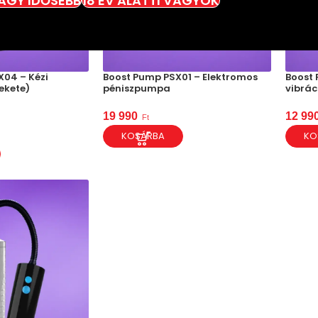
VAGY IDŐSEBB
18 ÉV ALATTI VAGYOK
X04 – Kézi
Boost Pump PSX01 – Elektromos
Boost 
ekete)
péniszpumpa
vibrá
19 990
12 99
Ft
KOSÁRBA
KO