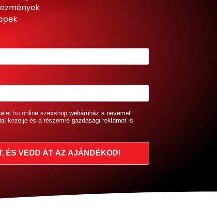
dvezmények
ippek
selet.hu online szexshop webáruház a nevemet
lal kezelje és a részemre gazdasági reklámot is
T, ÉS VEDD ÁT AZ AJÁNDÉKOD!