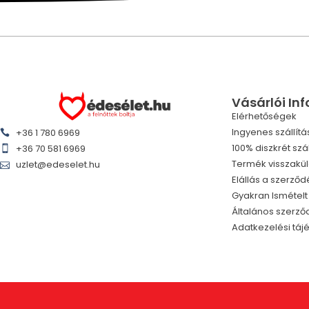
Vásárlói In
Elérhetőségek
Ingyenes szállítá
+36 1 780 6969
100% diszkrét szál
+36 70 581 6969
Termék visszakü
uzlet@edeselet.hu
Elállás a szerződ
Gyakran Ismétel
Általános szerződ
Adatkezelési táj