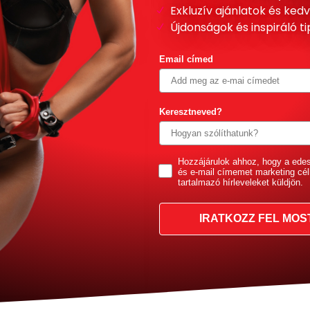
Exkluzív ajánlatok és ke
Újdonságok és inspiráló t
Email címed
Keresztneved?
GDPR
Hozzájárulok ahhoz, hogy a ede
és e-mail címemet marketing cél
tartalmazó hírleveleket küldjön.
IRATKOZZ FEL MOS