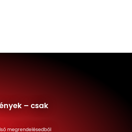
ények – csak
lső megrendelésedből