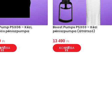
Pump PSX06 – Kézi,
Boost Pumps PSX03 – Kézi
ciós péniszpumpa
péniszpumpa (átlátszó)
0
13 490
Ft
Ft
SÁRBA
KOSÁRBA