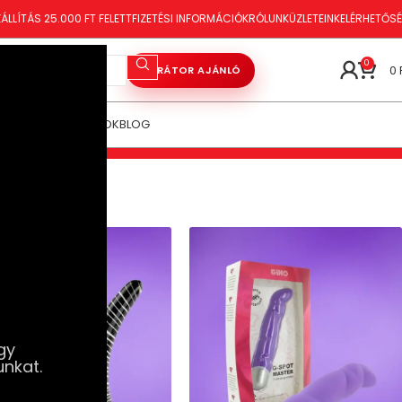
ÁLLÍTÁS 25.000 FT FELETT
FIZETÉSI INFORMÁCIÓK
RÓLUNK
ÜZLETEINK
ELÉRHETŐS
0
0
VIBRÁTOR AJÁNLÓ
ÓRAKOZÁS
TANÁCSOK
BLOG
gy
unkat.