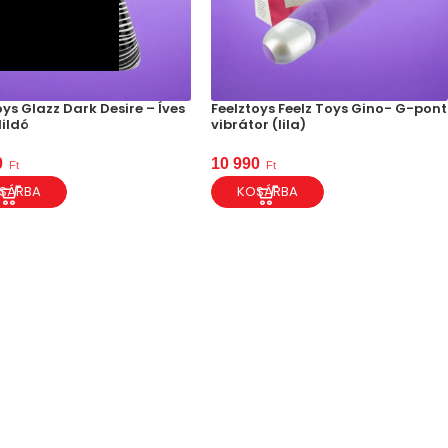
oys Glazz Dark Desire – Íves
Feelztoys Feelz Toys Gino- G-pont
ildó
vibrátor (lila)
0
10 990
Ft
Ft
SÁRBA
KOSÁRBA