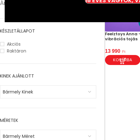
18 ÉVES VAGYOK, 
Ár:
7 290 Ft
—
15 990 Ft
SZŰRÉS
KÉSZLETÁLLAPOT
Feelztoys Anna 
vibrációs tojás
Akciós
Raktáron
13 990
Ft
KOSÁRBA
KINEK AJÁNLOTT
Bármely Kinek
MÉRETEK
Bármely Méret