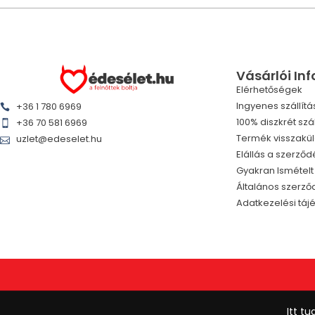
Vásárlói In
Elérhetőségek
Ingyenes szállítá
+36 1 780 6969
100% diszkrét szál
+36 70 581 6969
Termék visszakü
uzlet@edeselet.hu
Elállás a szerződ
Gyakran Ismétel
Általános szerződ
Adatkezelési táj