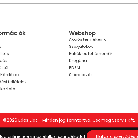
formációk
Webshop
Akciós termékeink
s
Szexjátékok
lítás
Ruhák és fehérneműk
ldés
Drogéria
éstől
BDSM
t Kérdések
Szórakozás
ési feltételek
ékoztató
©2026 Édes Élet - Minden jog fenntartva. Csomag Szerviz Kft.
Elállás a szerződést