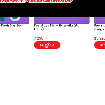
VAGY IDŐSEBB
18 ÉV ALATTI VAGYOK
-Távírányítós
Feelztoys Ella – Rúzs vibrátor
Feelzt
(pink)
üveg d
7 290
15 99
Ft
KOSÁRBA
KO