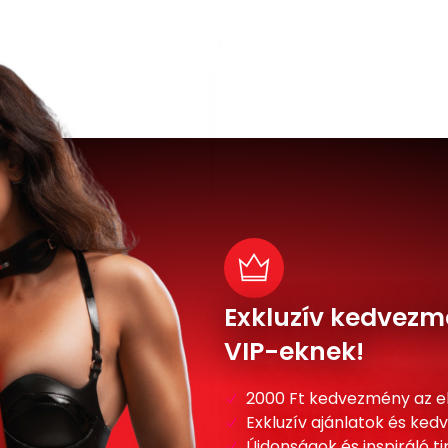
Exkluzív kedvezm
VIP-eknek!
2000 Ft kedvezmény az e
Exkluzív ajánlatok és ke
Újdonságok és inspiráló t