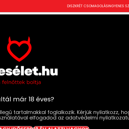
DISZKRÉT CSOMAGOLÁS
INGYENES SZ
FeelzToys
T
ÚJDONSÁGOK
SZEXJÁTÉKOK
RUHÁK & FEHÉRNEMŰK
DROGÉRIA
BDSM
SZ
Kezdőlap
Márka termék
FeelzToys
ltál már 18 éves?
legű tartalmakkal foglalkozik. Kérjük nyilatkozz, ho
sználatával elfogadod az adatvédelmi nyilatkozat