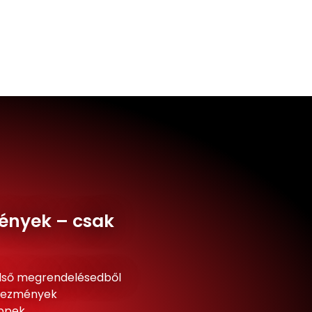
ények – csak
lső megrendelésedből
dvezmények
ippek