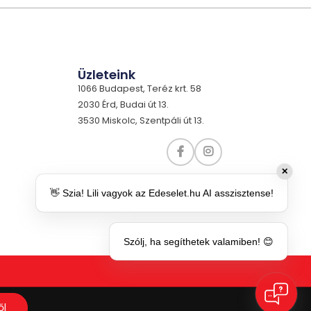
Üzleteink
1066 Budapest, Teréz krt. 58
2030 Érd, Budai út 13.
3530 Miskolc, Szentpáli út 13.
✕
👋 Szia! Lili vagyok az Edeselet.hu AI asszisztense!
Szólj, ha segíthetek valamiben! 😊
ől