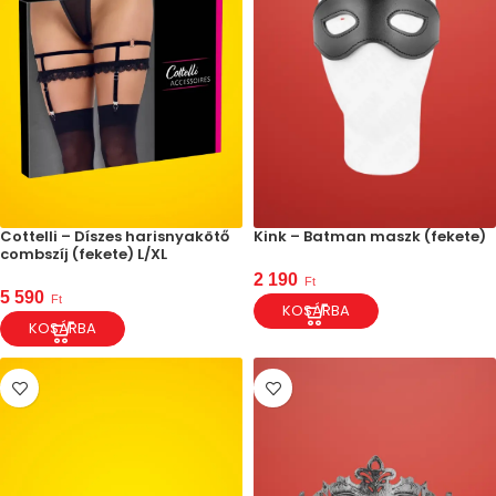
Cottelli – Díszes harisnyakötő
Kink – Batman maszk (fekete)
combszíj (fekete) L/XL
2 190
Ft
5 590
Ft
KOSÁRBA
KOSÁRBA