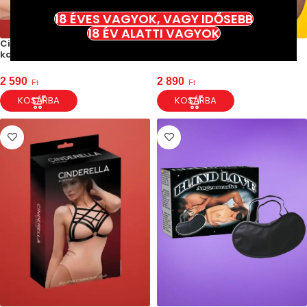
18 ÉVES VAGYOK, VAGY IDŐSEBB
18 ÉV ALATTI VAGYOK
Cinderella – Nyakörv dupla
Taboom Nipple X Covers –
karikával – Vegán bőr (fekete)
Mellbimbó tapasz X
2 590
2 890
Ft
Ft
KOSÁRBA
KOSÁRBA