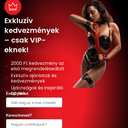
Exkluzív
kedvezmények
– csak VIP-
eknek!
2000 Ft kedvezmény az
első megrendelésedből
Exkluzív ajánlatok és
kedvezmények
Újdonságok és inspiráló
tippek
Email címed
Keresztneved?