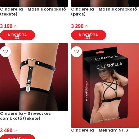
Cinderella – Masnis combkötő
Cinderella – Masnis combkötő
(fekete)
(piros)
3 190
3 290
Ft
Ft
KOSÁRBA
KOSÁRBA
Cinderella – Szivecskés
combkötő (fekete)
Cinderella – Mellhám Nr. 6
3 490
Ft