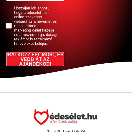
GDPR
Hozzájárulok ahhoz,
hogy a edeselet.hu
online szexshop
webáruház a nevemet és
e-mail címemet
marketing céllal kezelje
és a részemre gazdasági
reklámot is tartalmazó
hírleveleket küldjön.
IRATKOZZ FEL MOST, ÉS
VEDD ÁT AZ
AJÁNDÉKOD!
+36 1 780 6969