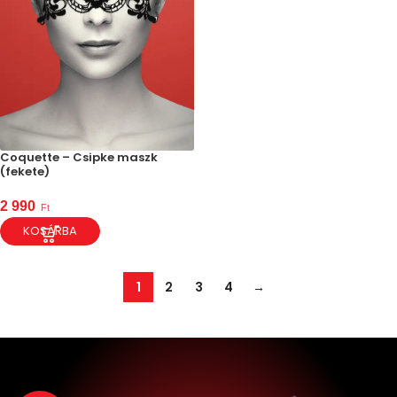
Coquette – Csipke maszk
(fekete)
2 990
Ft
KOSÁRBA
1
2
3
4
→