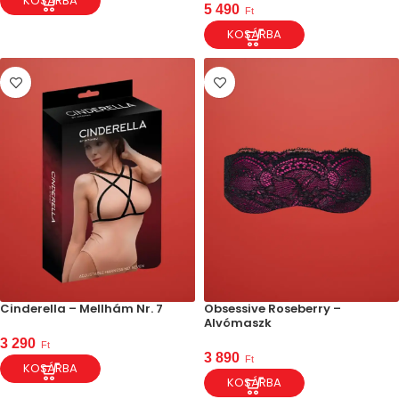
KOSÁRBA
5 490
Ft
KOSÁRBA
Cinderella – Mellhám Nr. 7
Obsessive Roseberry –
Alvómaszk
3 290
Ft
3 890
Ft
KOSÁRBA
KOSÁRBA