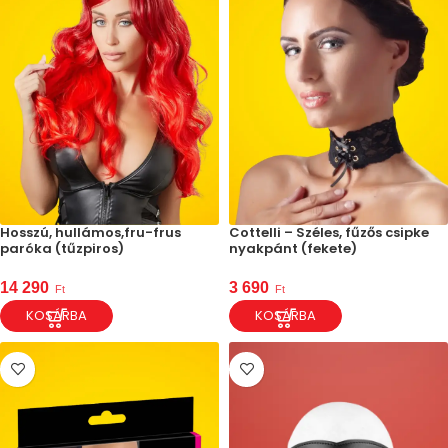
Hosszú, hullámos,fru-frus
Cottelli – Széles, fűzős csipke
paróka (tűzpiros)
nyakpánt (fekete)
14 290
3 690
Ft
Ft
KOSÁRBA
KOSÁRBA