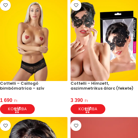
Cottelli – Csillogó
Cottelli – Hímzett,
bimbómatrica – szív
aszimmetrikus álarc (fekete)
1 690
3 390
Ft
Ft
KOSÁRBA
KOSÁRBA