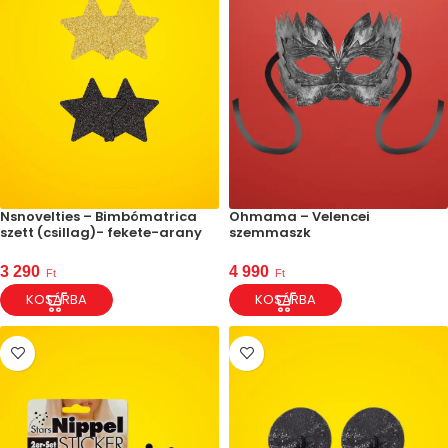
Nsnovelties – Bimbómatrica
Ohmama – Velencei
szett (csillag)- fekete-arany
szemmaszk
3 290
4 990
Ft
Ft
KOSÁRBA
KOSÁRBA