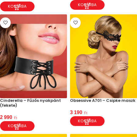
KOSÁRBA
KOSÁRBA
Cinderella – Fűzős nyakpánt
Obsessive A701 – Csipke maszk
(fekete)
3 190
Ft
2 990
Ft
KOSÁRBA
KOSÁRBA