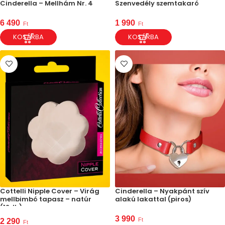
Szenvedély szemtakaró
Cinderella – Mellhám Nr. 4
1 990
6 490
Ft
Ft
KOSÁRBA
KOSÁRBA
Cottelli Nipple Cover – Virág
Cinderella – Nyakpánt szív
mellbimbó tapasz – natúr
alakú lakattal (piros)
(12db)
3 990
Ft
2 290
Ft