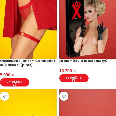
Obsessive Elianes – Combpánt
Latex – Rövid latex kesztyű
szív dísszel (piros)
13 790
Ft
5 990
Ft
KOSÁRBA
KOSÁRBA