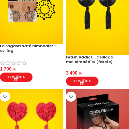
Felragasztható bimbódísz –
csillag
Fetish Addict – Csillogó
mellbimbódísz (fekete)
1 790
Ft
3 490
Ft
KOSÁRBA
KOSÁRBA