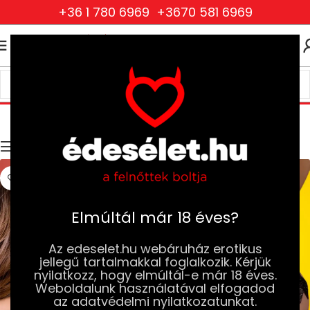
+36 1 780 6969
+3670 581 6969
0
0
FT
Kiegészítők és ékszerek
Kezdőlap
Ruhák és Fehérneműk
Kiegészítők és ékszerek
Szűrők
Elmúltál már 18 éves?
Az edeselet.hu webáruház erotikus
jellegű tartalmakkal foglalkozik. Kérjük
nyilatkozz, hogy elmúltál-e már 18 éves.
Weboldalunk használatával elfogadod
az adatvédelmi nyilatkozatunkat.