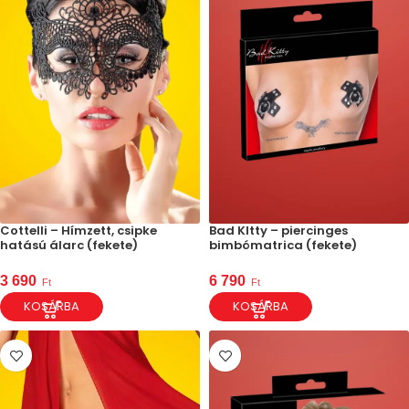
Cottelli – Hímzett, csipke
Bad KItty – piercinges
hatású álarc (fekete)
bimbómatrica (fekete)
3 690
6 790
Ft
Ft
KOSÁRBA
KOSÁRBA