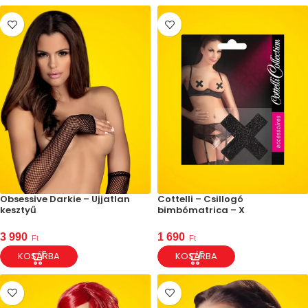
Obsessive Darkie – Ujjatlan
Cottelli – Csillogó
kesztyű
bimbómatrica – X
3 990
1 690
Ft
Ft
KOSÁRBA
KOSÁRBA