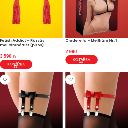
Fetish Addict – Rózsás
Cinderella – Mellhám Nr. 1
mellbimbódísz (piros)
2 990
Ft
3 590
Ft
KOSÁRBA
KOSÁRBA