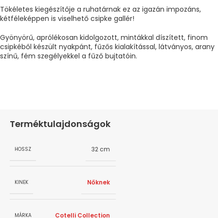
Tökéletes kiegészítője a ruhatárnak ez az igazán impozáns,
kétféleképpen is viselhető csipke gallér!
Gyönyörű, aprólékosan kidolgozott, mintákkal díszített, finom
csipkéből készült nyakpánt, fűzős kialakítással, látványos, arany
színű, fém szegélyekkel a fűző bujtatóin.
Terméktulajdonságok
32 cm
HOSSZ
Nőknek
KINEK
Cotelli Collection
MÁRKA