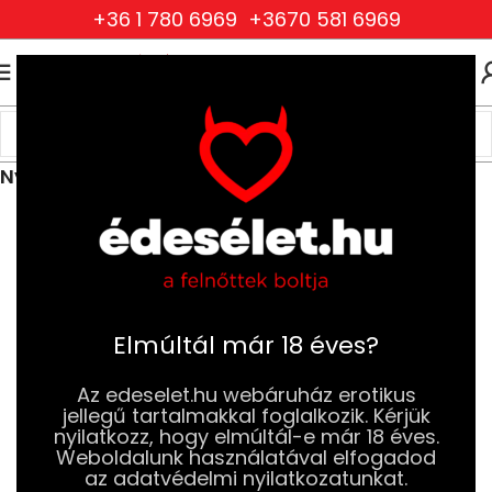
+36 1 780 6969
+3670 581 6969
0
0
FT
Kezdőlap
Ruhák és Fehérneműk
Kiegészítők és ékszerek
Nyakpántok és Nyakörvek
Elmúltál már 18 éves?
Az edeselet.hu webáruház erotikus
jellegű tartalmakkal foglalkozik. Kérjük
nyilatkozz, hogy elmúltál-e már 18 éves.
Weboldalunk használatával elfogadod
az adatvédelmi nyilatkozatunkat.