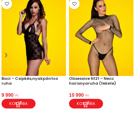
Baci – Csipkés,nyakpántos
Obsessive N121 – Necc
ruha
harisnyaruha (fekete)
9 990
10 990
Ft
Ft
KOSÁRBA
KOSÁRBA