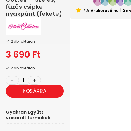
fűzős csipke
4.9 Árukereső.hu
35 
nyakpánt (fekete)
2 db raktáron.
3 690
Ft
2 db raktáron.
KOSÁRBA
Gyakran Együtt
vásárolt termékek