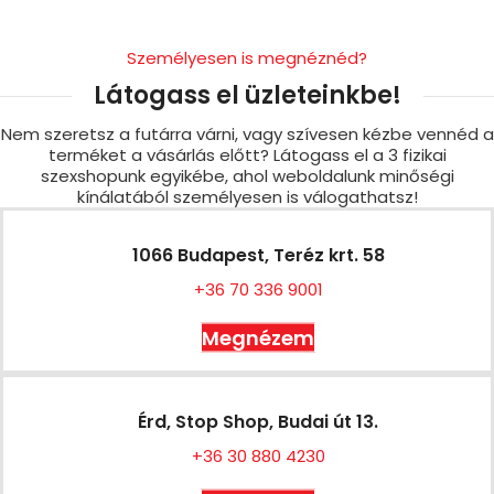
Személyesen is megnéznéd?
Látogass el üzleteinkbe!
Nem szeretsz a futárra várni, vagy szívesen kézbe vennéd a
terméket a vásárlás előtt? Látogass el a 3 fizikai
szexshopunk egyikébe, ahol weboldalunk minőségi
kínálatából személyesen is válogathatsz!
1066 Budapest, Teréz krt. 58
+36 70 336 9001
Megnézem
Érd, Stop Shop, Budai út 13.
+36 30 880 4230