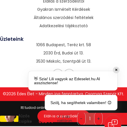
Elállás a szerződéstől
Gyakran Ismételt Kérdések
Általános szerződési feltételek
Adatkezelési tájékoztató
Üzleteink
1066 Budapest, Teréz krt. 58
2030 Érd, Budai út 13.
3530 Miskolc, Szentpáli út 13.
✕
👋 Szia! Lili vagyok az Edeselet.hu AI
asszisztense!
©2026 Édes Élet - Minden jog fenntartva. Csomag Szerviz Kft.
Szólj, ha segíthetek valamiben! 😊
Cottelli –
Széles,
3
fűzős
Elállás a szerződéstől
2 db
690
Ft
raktáron.
csipke
nyakpánt