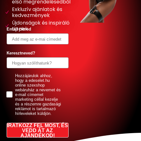
első megrendelésedből
Exkluzív ajánlatok és
kedvezmények
Újdonságok és inspiráló
tippek
Email címed
Keresztneved?
GDPR
Hozzájárulok ahhoz,
hogy a edeselet.hu
online szexshop
webáruház a nevemet és
e-mail címemet
marketing céllal kezelje
és a részemre gazdasági
reklámot is tartalmazó
hírleveleket küldjön.
IRATKOZZ FEL MOST, ÉS
VEDD ÁT AZ
AJÁNDÉKOD!