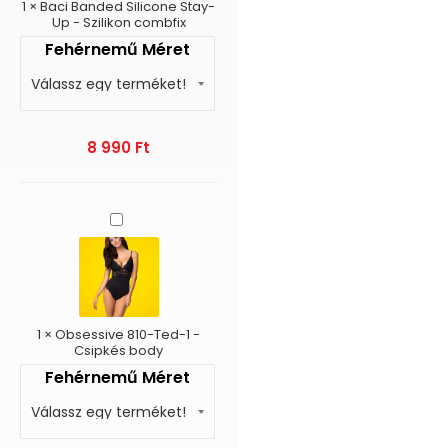
Szilikon
1
×
Baci Banded Silicone Stay-
combfix
Up - Szilikon combfix
Fehérnemű Méret
8 990
Ft
Obsessive
810-
Ted-
1
-
Csipkés
body
1
×
Obsessive 810-Ted-1 -
Csipkés body
Fehérnemű Méret