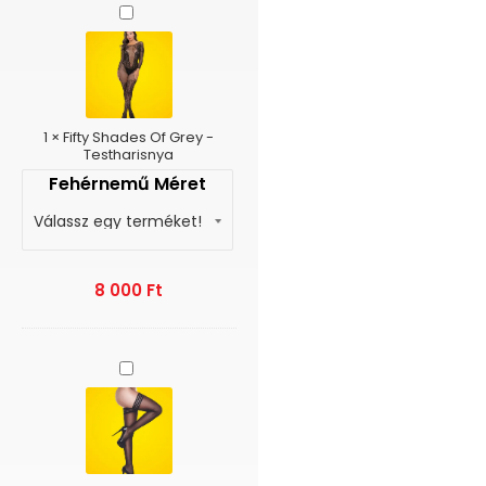
Fifty
Shades
Of
Grey
-
Testharisnya
1
×
Fifty Shades Of Grey -
Testharisnya
Fehérnemű Méret
8 000
Ft
Baci
Banded
Silicone
Stay-
Up
-