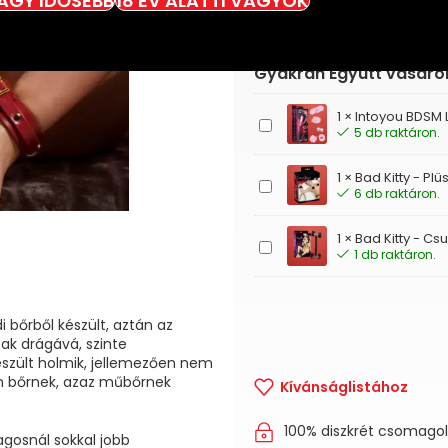
VAGY IDŐSEBB
18 ÉV ALATTI VAGYOK
Gyakran Együtt vásáro
1
×
Intoyou BDSM L
Intoyou
5 db raktáron.
BDSM
Line
1
×
Bad Kitty - Pl
-
Bad
6 db raktáron.
Kezdő
Kitty
kötöző
-
szett
1
×
Bad Kitty - Cs
Plüss
Bad
-
1 db raktáron.
ágykötöző
Kitty
4
szett
-
részes
(5
Csuklók
(pink)
részes)
a
bőrből készült, aztán az
bokákhoz
ak drágává, szinte
szett
észült holmik, jellemezően nem
án bőrnek, azaz műbőrnek
Kívánságlistához
.
100% diszkrét csomago
gosnál sokkal jobb