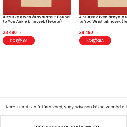
A szürke ötven árnyalata – Bound
A szürke ötven árnyala
to You Ankle bilincsek (fekete)
to You Wrist bilincsek (f
28 490
28 490
Ft
Ft
KOSÁRBA
KOSÁRBA
Nem szeretsz a futárra várni, vagy szívesen kézbe vennéd a t