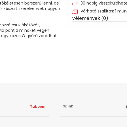
ökéletesen bőrszerű lenni, de
30 napig visszaküldhet
ől készült szerelvények nagyon
Várható szállítás: 1 mu
Vélemények (0)
hozzá csuklókötözőt,
vid pántja mindkét végén
e egy közös O gyűrű záródhat
Taboom
SZÍNEK