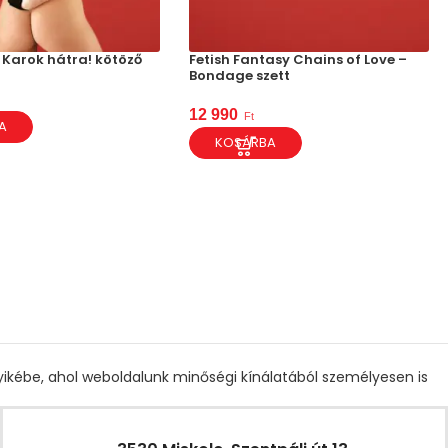
 Karok hátra! kötöző
Fetish Fantasy Chains of Love –
Bondage szett
12 990
Ft
A
KOSÁRBA
gyikébe, ahol weboldalunk minőségi kínálatából személyesen is