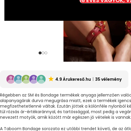
18 ÉVES VAGYOK, 
4.9 Árukereső.hu
35 vélemény
Régebben az SM és Bondage termékek anyaga jellemzően valódi 
alapanyagárak durva megugrása miatt, ezek a termékek igencs
megfizethetetlenné váltak. Ezután jöttek a kölönféle nylonból k
túl rózsás ár-értékaránnyal, és tartóssággal, most pedig a veg
nevezett motyók, amik között már egészen jó vételek is vannak
A Taboom Bondage sorozata ez utóbbi trendet követi, de az átla