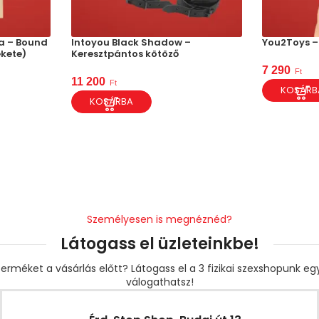
ta – Bound
Intoyou Black Shadow –
You2Toys –
ekete)
Keresztpántos kötöző
7 290
Ft
11 200
Ft
KOSÁRB
KOSÁRBA
Személyesen is megnéznéd?
Látogass el üzleteinkbe!
erméket a vásárlás előtt? Látogass el a 3 fizikai szexshopunk e
válogathatsz!