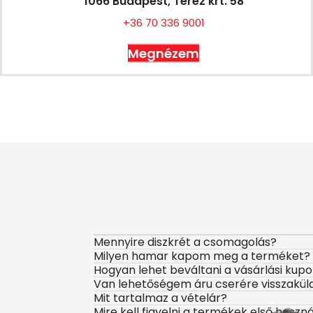
1066 Budapest, Teréz krt. 58
+36 70 336 9001
Megnézem
Mennyire diszkrét a csomagolás?
Milyen hamar kapom meg a terméket?
Hogyan lehet beváltani a vásárlási kup
Van lehetőségem áru cserére visszakül
Mit tartalmaz a vételár?
Mire kell figyelni a termékek első haszn