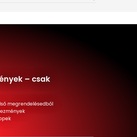
ények – csak
lső megrendelésedből
dvezmények
ippek