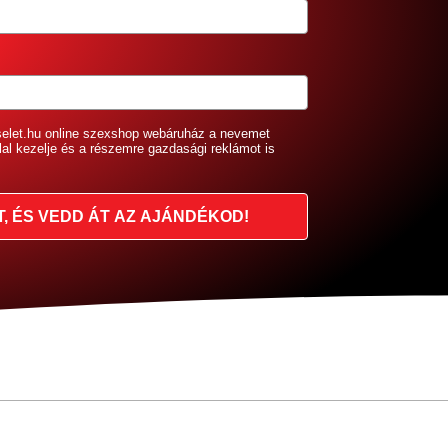
selet.hu online szexshop webáruház a nevemet
lal kezelje és a részemre gazdasági reklámot is
T, ÉS VEDD ÁT AZ AJÁNDÉKOD!