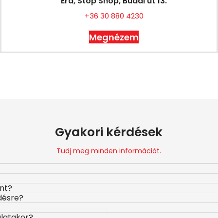
Érd, Stop Shop, Budai út 13.
+36 30 880 4230
Megnézem
Gyakori kérdések
Tudj meg minden információt.
ont?
désre?
álatakor?