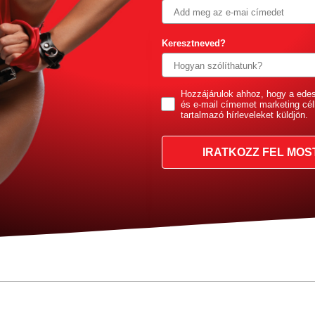
Keresztneved?
GDPR
Hozzájárulok ahhoz, hogy a ede
és e-mail címemet marketing cél
tartalmazó hírleveleket küldjön.
IRATKOZZ FEL MOS