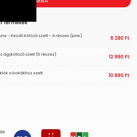
KOSÁRBA
lt termékek
ine - Kezdő kötöző szett - 4 részes (pink)
6 290
Ft
üss ágykötöző szett (5 részes)
12 990
Ft
uklók a bokákhoz szett
10 990
Ft
lás