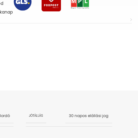
ed
nkanap
Bordó
30 napos elállási jog
JÓTÁLLÁS