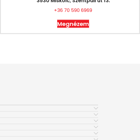
3530 Miskolc, Szentpáli út 13.
+36 70 590 6969
Megnézem