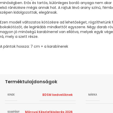
minőségben. Erős és tartós, különleges bordó anyaga nem akar t
első ránézésre mégis annak hat. A rajtuk lévő arany színű, fémb
szépen kidolgozottak, elegánsak.
Ezen modell változatos kötözésre ad lehetőséget, rögzíthetünk 
bokakötözőt, de leginkább mindkettőt egyszerre. Négy darab rö
nagyon jó minőségű karabínerrel van ellátva, melyek egyik vég
rá, mely a szett része.
A pántok hossza: 7 cm + a karabínerek
Terméktulajdonságok
BDSM kedvelőknek
KINEK
MÁRKA
Márcusi Készletkisöprés 2026
KAMPÁNY