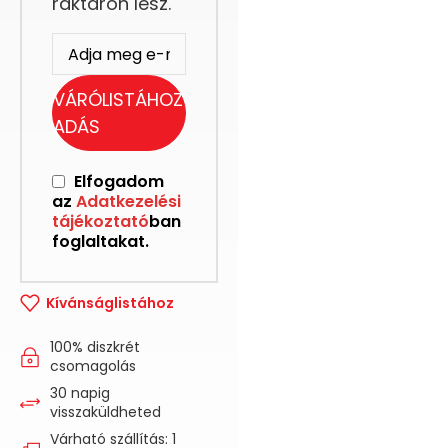
raktáron lesz.
VÁRÓLISTÁHOZ
ADÁS
Elfogadom
az
Adatkezelési
tájékoztató
ban
foglaltakat.
Kívánságlistához
100% diszkrét
csomagolás
30 napig
visszaküldheted
Várható szállítás: 1