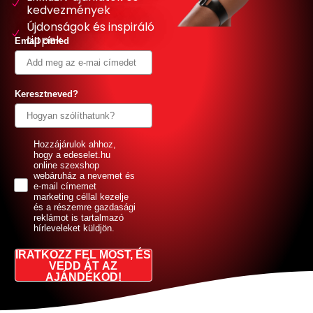
kedvezmények
Újdonságok és inspiráló
tippek
Email címed
Keresztneved?
GDPR
Hozzájárulok ahhoz,
hogy a edeselet.hu
online szexshop
webáruház a nevemet és
e-mail címemet
marketing céllal kezelje
és a részemre gazdasági
reklámot is tartalmazó
hírleveleket küldjön.
IRATKOZZ FEL MOST, ÉS
VEDD ÁT AZ
AJÁNDÉKOD!