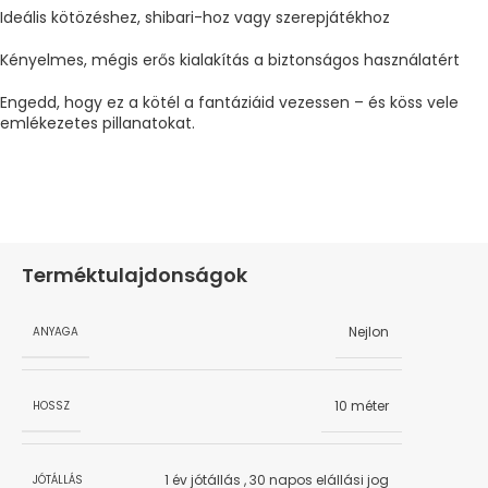
Ideális kötözéshez, shibari-hoz vagy szerepjátékhoz
Kényelmes, mégis erős kialakítás a biztonságos használatért
Engedd, hogy ez a kötél a fantáziáid vezessen – és köss vele
emlékezetes pillanatokat.
Terméktulajdonságok
Nejlon
ANYAGA
10 méter
HOSSZ
1 év jótállás
,
30 napos elállási jog
JÓTÁLLÁS