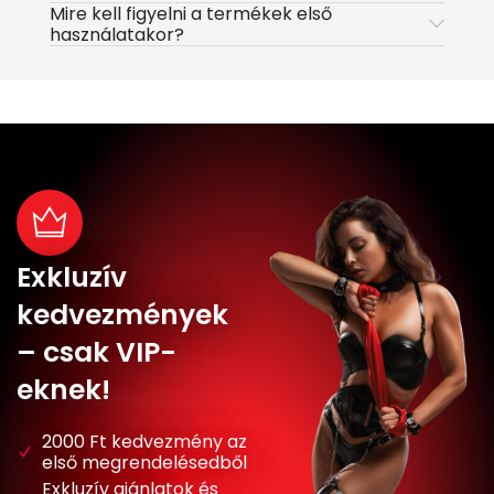
Mire kell figyelni a termékek első
használatakor?
Exkluzív
kedvezmények
– csak VIP-
eknek!
2000 Ft kedvezmény az
első megrendelésedből
Exkluzív ajánlatok és