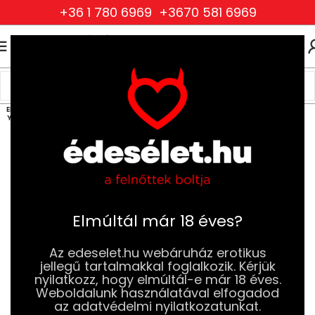
+36 1 780 6969
+3670 581 6969
0
0
FT
Kezdőlap
BDSM
Bilincsek és Kötelek
ELFOG
YOTT
Elmúltál már 18 éves?
Az edeselet.hu webáruház erotikus
jellegű tartalmakkal foglalkozik. Kérjük
nyilatkozz, hogy elmúltál-e már 18 éves.
Weboldalunk használatával elfogadod
az adatvédelmi nyilatkozatunkat.