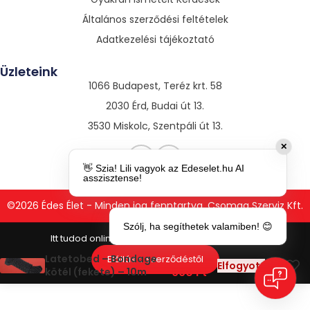
Általános szerződési feltételek
Adatkezelési tájékoztató
Üzleteink
1066 Budapest, Teréz krt. 58
2030 Érd, Budai út 13.
3530 Miskolc, Szentpáli út 13.
✕
👋 Szia! Lili vagyok az Edeselet.hu AI
asszisztense!
©2026 Édes Élet - Minden jog fenntartva. Csomag Szerviz Kft.
Szólj, ha segíthetek valamiben! 😊
1
Latetobed – Bondage
Elállás a szerződéstől
Elfogyott
990
Ft
kötél (fekete) – 10m