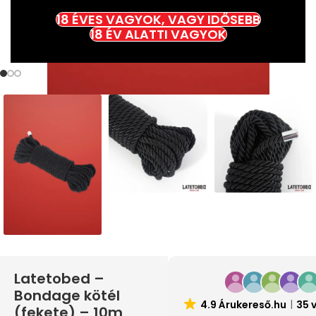
18 ÉVES VAGYOK, VAGY IDŐSEBB
18 ÉV ALATTI VAGYOK
Latetobed –
Bondage kötél
4.9 Árukereső.hu
35 
(fekete) – 10m