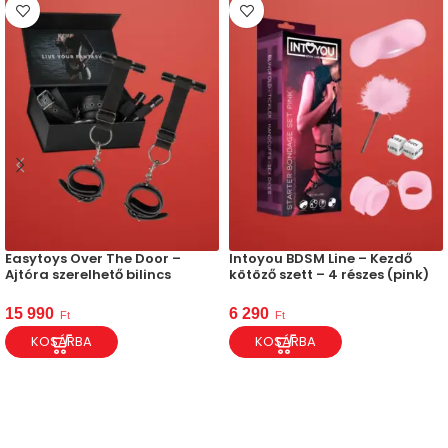
Easytoys Over The Door –
Intoyou BDSM Line – Kezdő
Ajtóra szerelhető bilincs
kötöző szett – 4 részes (pink)
15 990
6 290
Ft
Ft
KOSÁRBA
KOSÁRBA