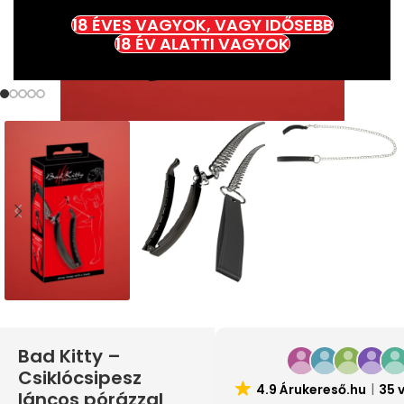
18 ÉVES VAGYOK, VAGY IDŐSEBB
18 ÉV ALATTI VAGYOK
Bad Kitty –
Csiklócsipesz
4.9 Árukereső.hu
35 
láncos pórázzal