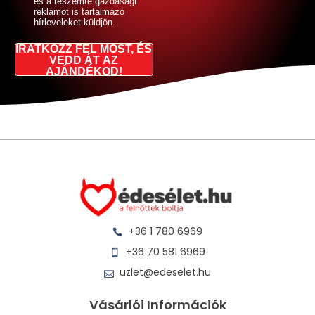
és a részemre gazdasági
reklámot is tartalmazó
hírleveleket küldjön.
IRATKOZZ FEL MOST, ÉS
VEDD ÁT AZ
AJÁNDÉKOD!
+36 1 780 6969
+36 70 581 6969
uzlet@edeselet.hu
Vásárlói Információk