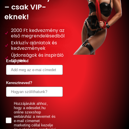
– csak VIP-
eknek!
2000 Ft kedvezmény az
első megrendelésedből
Exkluzív ajánlatok és
kedvezmények
Újdonságok és inspiráló
tippek
Email címed
Keresztneved?
GDPR
Hozzájárulok ahhoz,
hogy a edeselet.hu
online szexshop
webáruház a nevemet és
e-mail címemet
marketing céllal kezelje