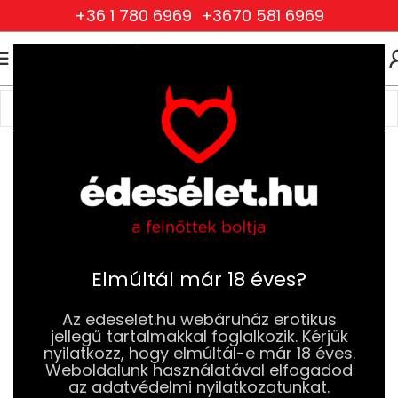
+36 1 780 6969
+3670 581 6969
0
0
FT
Kezdőlap
BDSM
Csiklóizgatók
Elmúltál már 18 éves?
Az edeselet.hu webáruház erotikus
jellegű tartalmakkal foglalkozik. Kérjük
nyilatkozz, hogy elmúltál-e már 18 éves.
Weboldalunk használatával elfogadod
az adatvédelmi nyilatkozatunkat.