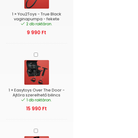
vaginapumpa
-
fekete
1
×
You2Toys - True Black
vaginapumpa - fekete
2 db raktáron.
9 990
Ft
Easytoys
Over
The
Door
-
Ajtóra
szerelhető
1
×
Easytoys Over The Door -
bilincs
Ajtóra szerelhető bilincs
1 db raktáron.
15 990
Ft
Bad
Kitty