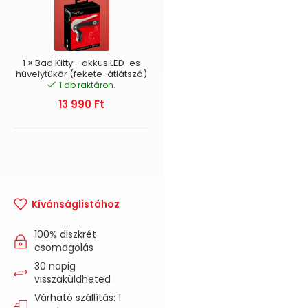
-
akkus
LED-
es
hüvelytükör
1
×
Bad Kitty - akkus LED-es
(fekete-
hüvelytükör (fekete-átlátszó)
1 db raktáron.
átlátszó)
13 990
Ft
Kívánságlistához
100% diszkrét
csomagolás
30 napig
visszaküldheted
Várható szállítás: 1