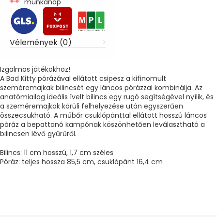
munkanap
Vélemények (0)
Izgalmas játékokhoz!
A Bad Kitty pórázával ellátott csipesz a kifinomult
szeméremajkak bilincsét egy láncos pórázzal kombinálja. Az
anatómiailag ideális ívelt bilincs egy rugó segítségével nyílik, és
a szeméremajkak körüli felhelyezése után egyszerűen
összecsukható. A műbőr csuklópánttal ellátott hosszú láncos
póráz a bepattanó kampónak köszönhetően leválasztható a
bilincsen lévő gyűrűről.
Bilincs: 11 cm hosszú, 1,7 cm széles
Póráz: teljes hossza 85,5 cm, csuklópánt 16,4 cm