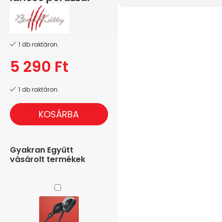
1 db raktáron.
5 290
Ft
1 db raktáron.
KOSÁRBA
Gyakran Együtt
vásárolt termékek
You2Toys
-
True
Black