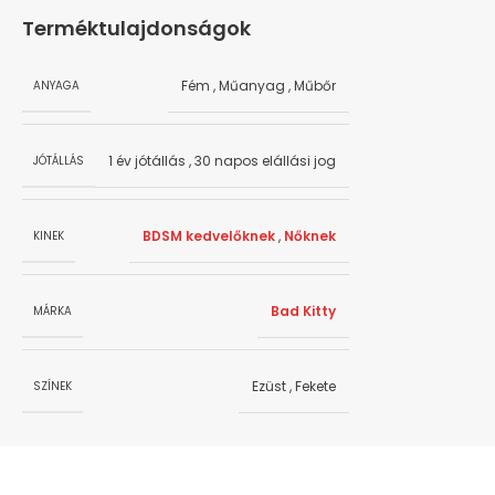
Terméktulajdonságok
Fém
,
Műanyag
,
Műbőr
ANYAGA
1 év jótállás
,
30 napos elállási jog
JÓTÁLLÁS
BDSM kedvelőknek
,
Nőknek
KINEK
Bad Kitty
MÁRKA
Ezüst
,
Fekete
SZÍNEK