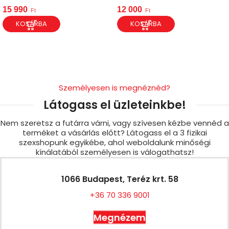
15 990
12 000
Ft
Ft
KOSÁRBA
KOSÁRBA
Személyesen is megnéznéd?
Látogass el üzleteinkbe!
Nem szeretsz a futárra várni, vagy szívesen kézbe vennéd a
terméket a vásárlás előtt? Látogass el a 3 fizikai
szexshopunk egyikébe, ahol weboldalunk minőségi
kínálatából személyesen is válogathatsz!
1066 Budapest, Teréz krt. 58
+36 70 336 9001
Megnézem