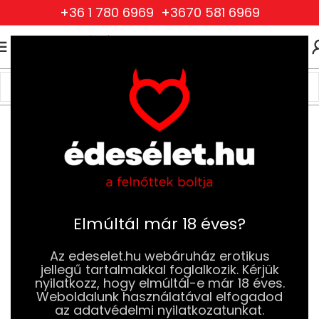
+36 1 780 6969
+3670 581 6969
0
0
FT
Kezdőlap
Ruhák és Fehérneműk
Férfi Ruhák és Fehérneműk
Férfi pólók és bodyk
Elmúltál már 18 éves?
Az edeselet.hu webáruház erotikus
jellegű tartalmakkal foglalkozik. Kérjük
nyilatkozz, hogy elmúltál-e már 18 éves.
Weboldalunk használatával elfogadod
az adatvédelmi nyilatkozatunkat.