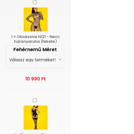
Obsessive
N121
-
Necc
harisnyaruha
(fekete)
1
×
Obsessive N121 - Necc
harisnyaruha (fekete)
Fehérnemű Méret
10 990
Ft
Obsessive
Diyosa
-
Csipkés
fűző
harisnyatartóval