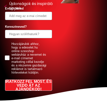
Újdonságok és inspiráló
tippek
Email címed
Keresztneved?
GDPR
Hozzájárulok ahhoz,
hogy a edeselet.hu
online szexshop
webáruház a nevemet és
e-mail címemet
marketing céllal kezelje
és a részemre gazdasági
reklámot is tartalmazó
hírleveleket küldjön.
IRATKOZZ FEL MOST, ÉS
VEDD ÁT AZ
AJÁNDÉKOD!