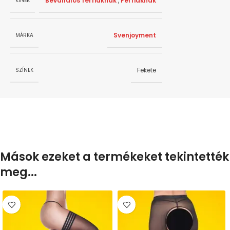
Bevállalós férfiaknak
,
Férfiaknak
KINEK
Svenjoyment
MÁRKA
Fekete
SZÍNEK
Mások ezeket a termékeket tekintették
meg...