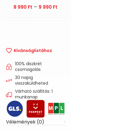
–
8 990
Ft
9 990
Ft
Kívánságlistához
100% diszkrét
csomagolás
30 napig
visszaküldheted
Várható szállítás: 1
munkanap
Vélemények (0)