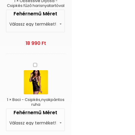
1
×
Obsessive Diyosa -
Csipkés fűző harisnyatartóval
Fehérnemű Méret
18 990
Ft
Baci
-
Csipkés,nyakpántos
ruha
1
×
Baci - Csipkés,nyakpántos
ruha
Fehérnemű Méret