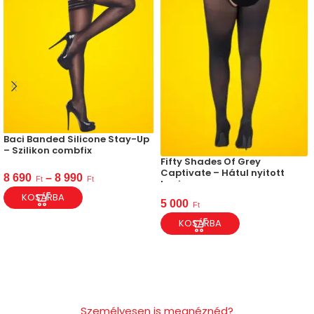
Baci Banded Silicone Stay-Up
– Szilikon combfix
Fifty Shades Of Grey
Captivate – Hátul nyitott
8 690
–
8 990
Ft
Ft
harisnya
KOSÁRBA
5 000
Ft
KOSÁRBA
Személyesen is megnéznéd?