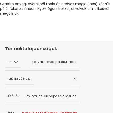
Csábító anyagkeverékből (háló és nedves megjelenés) készült
póló, fekete színben. Nyomógombokkal, amelyek a mellkasnál
megállnak.
Terméktulajdonságok
Fényes,nedves hatású
,
Necc
ANYAGA
XL
FEHÉRNEMŰ MÉRET
1 év jótállás
,
30 napos elállási jog
JÓTÁLLÁS