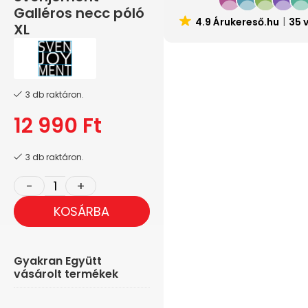
Galléros necc póló
4.9 Árukereső.hu
35 
XL
3 db raktáron.
12 990
Ft
3 db raktáron.
KOSÁRBA
Gyakran Együtt
vásárolt termékek