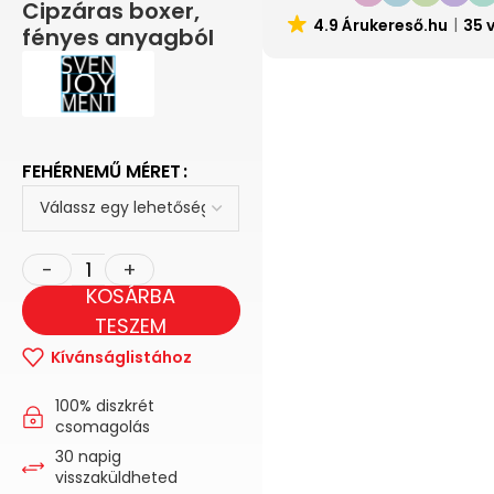
Cipzáras boxer,
4.9 Árukereső.hu
35 
fényes anyagból
FEHÉRNEMŰ MÉRET
KOSÁRBA
TESZEM
Kívánságlistához
100% diszkrét
csomagolás
30 napig
visszaküldheted