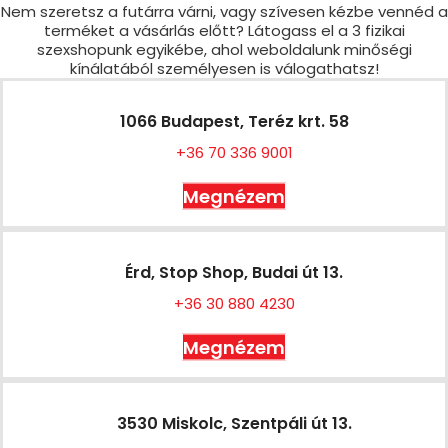
Nem szeretsz a futárra várni, vagy szívesen kézbe vennéd a
terméket a vásárlás előtt? Látogass el a 3 fizikai
szexshopunk egyikébe, ahol weboldalunk minőségi
kínálatából személyesen is válogathatsz!
1066 Budapest, Teréz krt. 58
+36 70 336 9001
Megnézem
Érd, Stop Shop, Budai út 13.
+36 30 880 4230
Megnézem
3530 Miskolc, Szentpáli út 13.