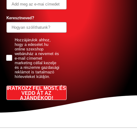
Keresztneved?
GDPR
Hozzájárulok ahhoz,
hogy a edeselet.hu
online szexshop
webáruház a nevemet és
e-mail címemet
marketing céllal kezelje
és a részemre gazdasági
reklámot is tartalmazó
hírleveleket küldjön.
IRATKOZZ FEL MOST, ÉS
VEDD ÁT AZ
AJÁNDÉKOD!