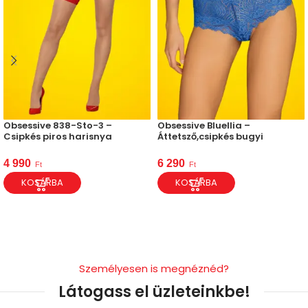
Obsessive 838-Sto-3 –
Obsessive Bluellia –
Csipkés piros harisnya
Áttetsző,csipkés bugyi
4 990
6 290
Ft
Ft
KOSÁRBA
KOSÁRBA
Személyesen is megnéznéd?
Látogass el üzleteinkbe!