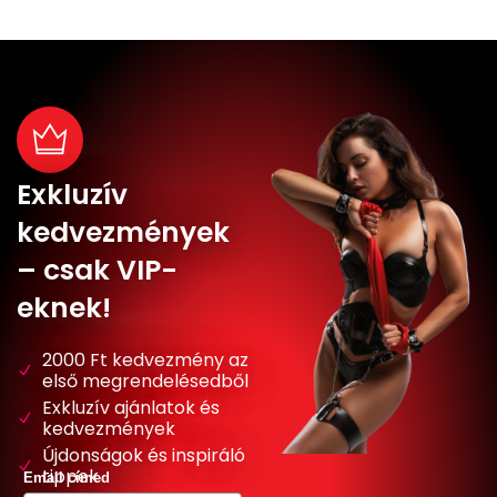
Exkluzív
kedvezmények
– csak VIP-
eknek!
2000 Ft kedvezmény az
első megrendelésedből
Exkluzív ajánlatok és
kedvezmények
Újdonságok és inspiráló
tippek
Email címed