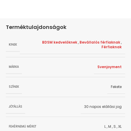
Terméktulajdonságok
BDSM kedvelőknek
,
Bevállalós férfiaknak
,
KINEK
Férfiaknak
Svenjoyment
MÁRKA
Fekete
SZÍNEK
30 napos elállási jog
JÓTÁLLÁS
L
,
M
,
S
,
XL
FEHÉRNEMŰ MÉRET