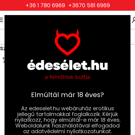
+36 1 780 6969
+3670 581 6969
0
0
FT
Kezdőlap
Ruhák és Fehérneműk
Férfi Ruhák és Fehérneműk
Szexi Férfi Alsóneműk
ELFOG
YOTT
Elmúltál már 18 éves?
Az edeselet.hu webáruház erotikus
jellegű tartalmakkal foglalkozik. Kérjük
nyilatkozz, hogy elmúltál-e már 18 éves.
Weboldalunk használatával elfogadod
az adatvédelmi nyilatkozatunkat.