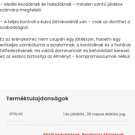
– Ideális kezdőknek és haladóknak – minden szintű játékos
számára megfelelő
– A teljes kontroll a kulcs birtokosánál van – csak az dönthet a
szabadságról
Ez az erényketrec nem csupán egy játékszer, hanem egy
erőteljes szimbóluma a bizalomnak, a kontrollnak és a határok
felfedezésének. Ha valódi dominanciát és behódolást keresel,
ez az eszköz biztosítja az élményt – kompromisszumok nélkül.
Terméktulajdonságok
1 év jótállás
,
30 napos elállási jog
JÓTÁLLÁS
BDSM kedvelőknek
,
Bevállalós férfiaknak
,