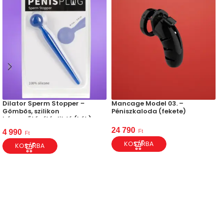
Dilator Sperm Stopper –
Mancage Model 03. –
Gömbös, szilikon
Péniszkaloda (fekete)
húgycsőtágító dildó (kék)
24 790
Ft
4 990
Ft
KOSÁRBA
KOSÁRBA