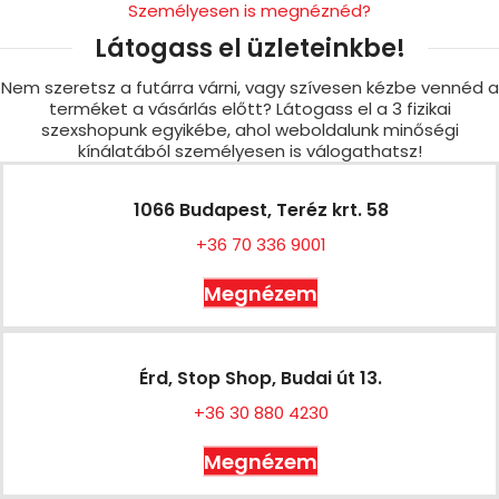
Személyesen is megnéznéd?
Látogass el üzleteinkbe!
Nem szeretsz a futárra várni, vagy szívesen kézbe vennéd a
terméket a vásárlás előtt? Látogass el a 3 fizikai
szexshopunk egyikébe, ahol weboldalunk minőségi
kínálatából személyesen is válogathatsz!
1066 Budapest, Teréz krt. 58
+36 70 336 9001
Megnézem
Érd, Stop Shop, Budai út 13.
+36 30 880 4230
Megnézem