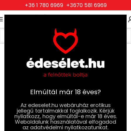
+36 1 780 6969
+3670 581 6969
0
0
FT
Kezdőlap
BDSM
Pénisz és Here Játékok
Elmúltál már 18 éves?
Az edeselet.hu webáruház erotikus
jellegű tartalmakkal foglalkozik. Kérjük
nyilatkozz, hogy elmúltál-e már 18 éves.
Weboldalunk használatával elfogadod
az adatvédelmi nyilatkozatunkat.