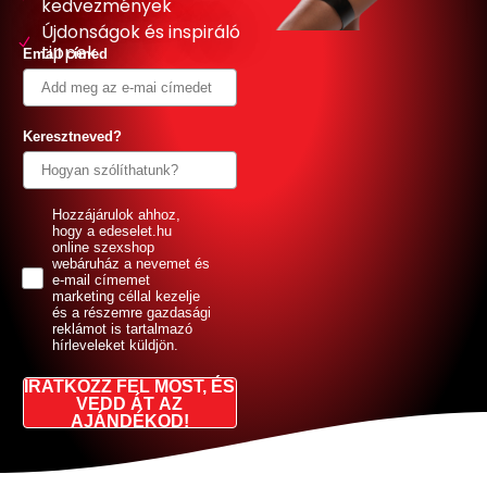
kedvezmények
Újdonságok és inspiráló
tippek
Email címed
Keresztneved?
GDPR
Hozzájárulok ahhoz,
hogy a edeselet.hu
online szexshop
webáruház a nevemet és
e-mail címemet
marketing céllal kezelje
és a részemre gazdasági
reklámot is tartalmazó
hírleveleket küldjön.
IRATKOZZ FEL MOST, ÉS
VEDD ÁT AZ
AJÁNDÉKOD!