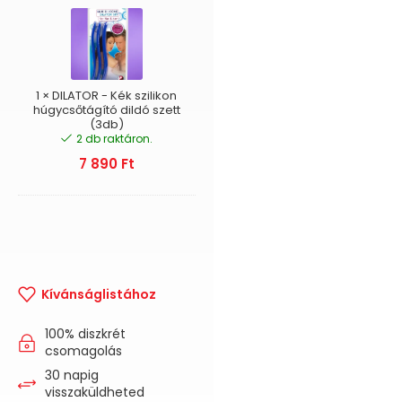
-
Kék
szilikon
húgycsőtágító
dildó
szett
1
×
DILATOR - Kék szilikon
(3db)
húgycsőtágító dildó szett
(3db)
2 db raktáron.
7 890
Ft
Kívánságlistához
100% diszkrét
csomagolás
30 napig
visszaküldheted