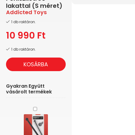
lakattal (S méret)
Addicted Toys
1 db raktáron.
10 990
Ft
1 db raktáron.
KOSÁRBA
Gyakran Együtt
vásárolt termékek
Dilator
Piss
Play
-
Üreges,