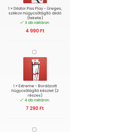
szilikon
húgycsőtágító
1
×
Dilator Piss Play - Üreges,
dildó
szilikon húgycsőtágító dildó
(fekete)
(fekete)
3 db raktáron.
4 990
Ft
Extreme
-
Bordázott
húgycsőtágító
készlet
(2
részes)
1
×
Extreme - Bordázott
húgycsőtágító készlet (2
részes)
4 db raktáron.
7 290
Ft
DILATOR