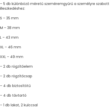
– 5 db különböző méretű szeméremgyűrű a személyre szabott
illeszkedéshez:
S – 35 mm
M – 38 mm
L – 43 mm
XL – 46 mm
XXL – 49 mm
– 2 db rögzítőelem
– 2 db rögzítőcsap
– 4 db biztosítótű
– 4 db távtartó
– 1 db lakat, 2 kulccsal