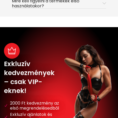
Mire kell figyelni a termékek első
használatakor?
Exkluzív
kedvezmények
– csak VIP-
eknek!
2000 Ft kedvezmény az
első megrendelésedből
Exkluzív ajánlatok és