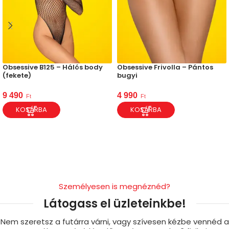
Obsessive B125 – Hálós body
Obsessive Frivolla – Pántos
(fekete)
bugyi
9 490
4 990
Ft
Ft
KOSÁRBA
KOSÁRBA
Személyesen is megnéznéd?
Látogass el üzleteinkbe!
Nem szeretsz a futárra várni, vagy szívesen kézbe vennéd a