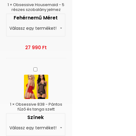
jelmez
1
×
Obsessive Housemaid - 5
részes szobalány jelmez
Fehérnemű Méret
27 990
Ft
Obsessive
838
-
Pántos
fűző
és
tanga
1
×
Obsessive 838 - Pántos
szett
fűző és tanga szett
Színek