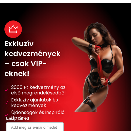
Exkluzív
kedvezmények
– csak VIP-
eknek!
2000 Ft kedvezmény az
első megrendelésedből
Exkluzív ajánlatok és
kedvezmények
Újdonságok és inspiráló
tippek
Email címed