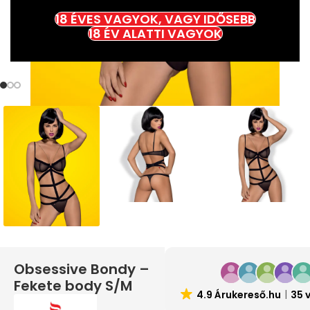
18 ÉVES VAGYOK, VAGY IDŐSEBB
18 ÉV ALATTI VAGYOK
Obsessive Bondy –
Fekete body S/M
4.9 Árukereső.hu
35 