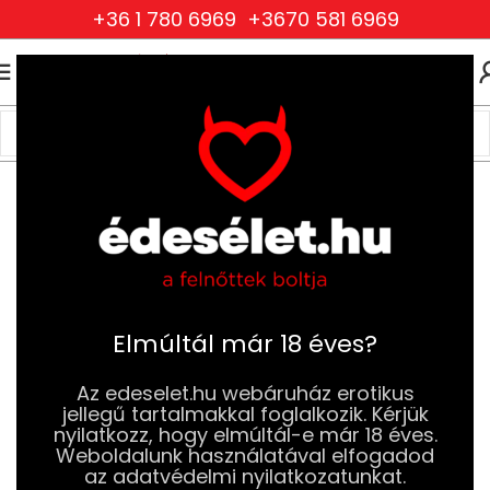
+36 1 780 6969
+3670 581 6969
0
0
FT
Kezdőlap
Ruhák és Fehérneműk
Női Ruhák és Fehérneműk
Szexi Bodyk
Elmúltál már 18 éves?
Az edeselet.hu webáruház erotikus
jellegű tartalmakkal foglalkozik. Kérjük
nyilatkozz, hogy elmúltál-e már 18 éves.
Weboldalunk használatával elfogadod
az adatvédelmi nyilatkozatunkat.