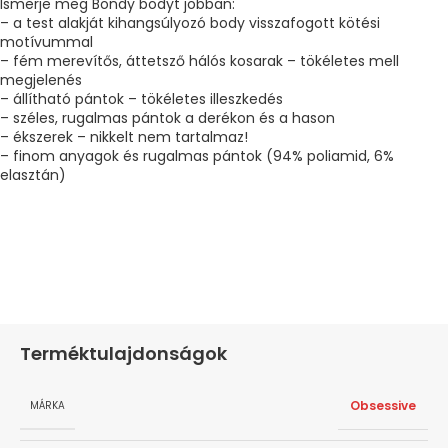
Ismerje meg Bondy bodyt jobban:
– a test alakját kihangsúlyozó body visszafogott kötési
motívummal
– fém merevítős, áttetsző hálós kosarak – tökéletes mell
megjelenés
– állítható pántok – tökéletes illeszkedés
– széles, rugalmas pántok a derékon és a hason
– ékszerek – nikkelt nem tartalmaz!
– finom anyagok és rugalmas pántok (94% poliamid, 6%
elasztán)
Terméktulajdonságok
Obsessive
MÁRKA