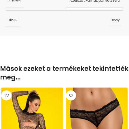
Áttetsző
,
Pamut, pamutszerű
ANYAGA
Body
TÍPUS
Mások ezeket a termékeket tekintették
meg...