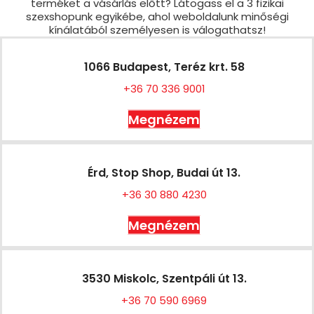
terméket a vásárlás előtt? Látogass el a 3 fizikai
szexshopunk egyikébe, ahol weboldalunk minőségi
kínálatából személyesen is válogathatsz!
1066 Budapest, Teréz krt. 58
+36 70 336 9001
Megnézem
Érd, Stop Shop, Budai út 13.
+36 30 880 4230
Megnézem
3530 Miskolc, Szentpáli út 13.
+36 70 590 6969