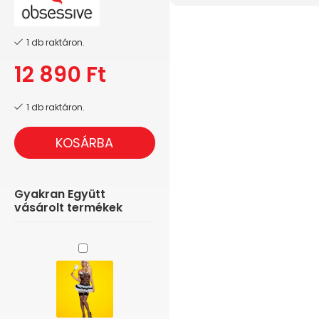
1 db raktáron.
12 890
Ft
1 db raktáron.
KOSÁRBA
Gyakran Együtt
vásárolt termékek
Obsessive
Housemaid
-
5
részes
szobalány