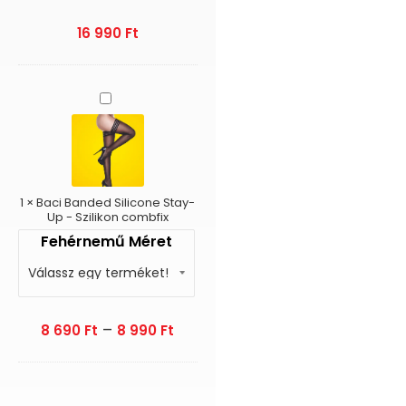
16 990
Ft
Baci
Banded
Silicone
Stay-
Up
-
Szilikon
1
×
Baci Banded Silicone Stay-
combfix
Up - Szilikon combfix
Fehérnemű Méret
–
8 690
Ft
8 990
Ft