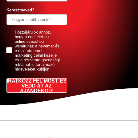
Keresztneved?
GDPR
Hozzájárulok ahhoz,
hogy a edeselet.hu
online szexshop
webáruház a nevemet és
e-mail címemet
marketing céllal kezelje
és a részemre gazdasági
reklámot is tartalmazó
hírleveleket küldjön.
IRATKOZZ FEL MOST, ÉS
VEDD ÁT AZ
AJÁNDÉKOD!