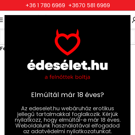
+36 1 780 6969
+3670 581 6969
0
0
FT
Kezdőlap
Ruhák és Fehérneműk
Női Ruhák és Fehérneműk
Felsők, fűzők és overallok
Elmúltál már 18 éves?
Az edeselet.hu webáruház erotikus
jellegű tartalmakkal foglalkozik. Kérjük
nyilatkozz, hogy elmúltál-e már 18 éves.
Weboldalunk használatával elfogadod
az adatvédelmi nyilatkozatunkat.