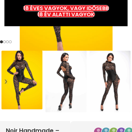
18 ÉVES VAGYOK, VAGY IDŐSEBB
18 ÉV ALATTI VAGYOK
Noir Handmade –