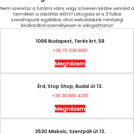
Nem szeretsz a futárra várni, vagy szívesen kézbe vennéd a
terméket a vásárlás előtt? Látogass el a 3 fizikai
szexshopunk egyikébe, ahol weboldalunk minőségi
kínálatából személyesen is válogathatsz!
1066 Budapest, Teréz krt. 58
+36 70 336 9001
Megnézem
Érd, Stop Shop, Budai út 13.
+36 30 880 4230
Megnézem
3530 Miskolc, Szentpáli út 13.