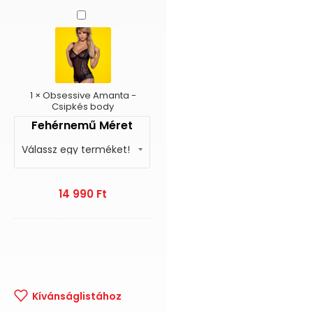
Obsessive
Amanta
-
Csipkés
body
1
×
Obsessive Amanta -
Csipkés body
Fehérnemű Méret
14 990
Ft
Kívánságlistához