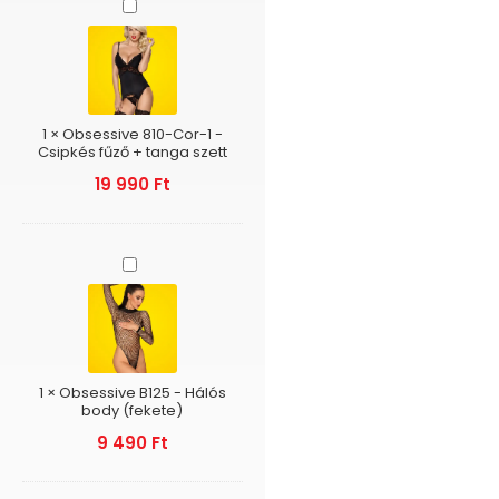
Obsessive
810-
Cor-
1
-
Csipkés
fűző
1
×
Obsessive 810-Cor-1 -
+
Csipkés fűző + tanga szett
tanga
19 990
Ft
szett
Obsessive
B125
-
Hálós
body
(fekete)
1
×
Obsessive B125 - Hálós
body (fekete)
9 490
Ft