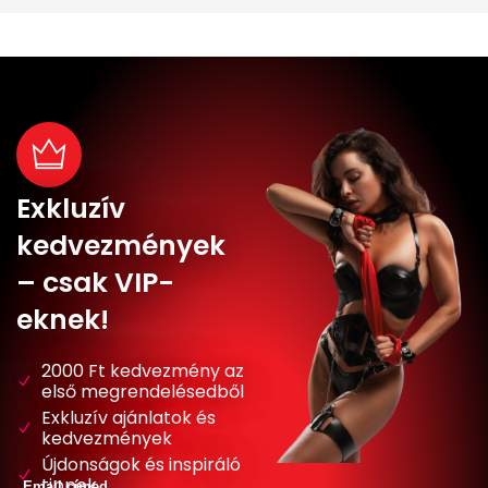
Exkluzív
kedvezmények
– csak VIP-
eknek!
2000 Ft kedvezmény az
első megrendelésedből
Exkluzív ajánlatok és
kedvezmények
Újdonságok és inspiráló
tippek
Email címed