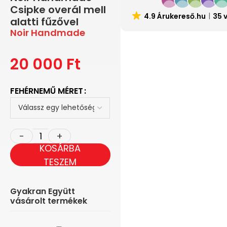
Csipke overál mell
4.9 Árukereső.hu
35 
alatti fűzővel
Noir Handmade
20 000
Ft
FEHÉRNEMŰ MÉRET
KOSÁRBA
TESZEM
Gyakran Együtt
vásárolt termékek