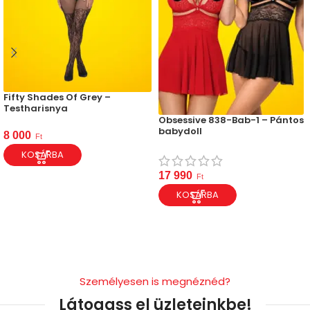
Fifty Shades Of Grey –
Testharisnya
Obsessive 838-Bab-1 – Pántos
babydoll
8 000
Ft
KOSÁRBA
17 990
Ft
KOSÁRBA
Személyesen is megnéznéd?
Látogass el üzleteinkbe!