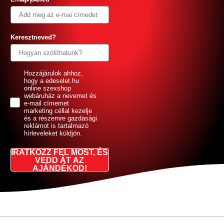
Keresztneved?
GDPR
Hozzájárulok ahhoz,
hogy a edeselet.hu
online szexshop
webáruház a nevemet és
e-mail címemet
marketing céllal kezelje
és a részemre gazdasági
reklámot is tartalmazó
hírleveleket küldjön.
IRATKOZZ FEL MOST, ÉS
VEDD ÁT AZ
AJÁNDÉKOD!