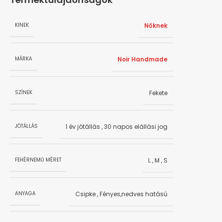
Nőknek
KINEK
Noir Handmade
MÁRKA
Fekete
SZÍNEK
1 év jótállás
,
30 napos elállási jog
JÓTÁLLÁS
L
,
M
,
S
FEHÉRNEMŰ MÉRET
Csipke
,
Fényes,nedves hatású
ANYAGA