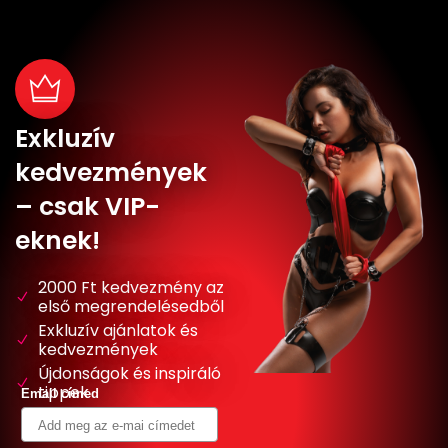
Exkluzív
kedvezmények
– csak VIP-
eknek!
2000 Ft kedvezmény az
első megrendelésedből
Exkluzív ajánlatok és
kedvezmények
Újdonságok és inspiráló
tippek
Email címed