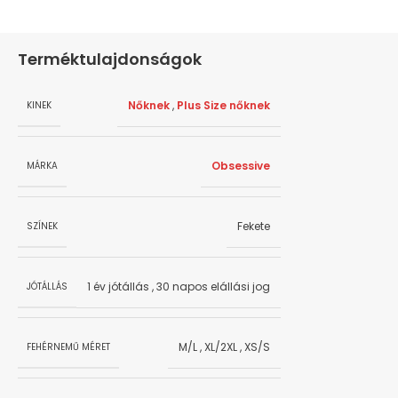
Terméktulajdonságok
Nőknek
,
Plus Size nőknek
KINEK
Obsessive
MÁRKA
Fekete
SZÍNEK
1 év jótállás
,
30 napos elállási jog
JÓTÁLLÁS
M/L
,
XL/2XL
,
XS/S
FEHÉRNEMŰ MÉRET