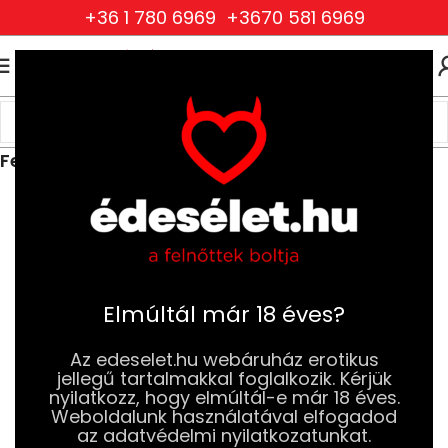
+36 1 780 6969
+3670 581 6969
0
0
FT
Kezdőlap
Ruhák és Fehérneműk
Női Ruhák és Fehérneműk
Felsők, fűzők és overallok
Elmúltál már 18 éves?
Az edeselet.hu webáruház erotikus
jellegű tartalmakkal foglalkozik. Kérjük
nyilatkozz, hogy elmúltál-e már 18 éves.
Weboldalunk használatával elfogadod
az adatvédelmi nyilatkozatunkat.