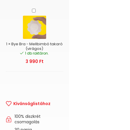
Bye
Bra
-
Mellbimbó
takaró
(virágos)
1
×
Bye Bra - Mellbimbó takaró
(virágos)
1 db raktáron.
3 990
Ft
Kívánságlistához
100% diszkrét
csomagolás
30 napig