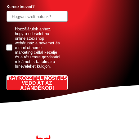
Keresztneved?
GDPR
Hozzájárulok ahhoz,
hogy a edeselet.hu
online szexshop
webáruház a nevemet és
e-mail címemet
marketing céllal kezelje
és a részemre gazdasági
reklámot is tartalmazó
hírleveleket küldjön.
IRATKOZZ FEL MOST, ÉS
VEDD ÁT AZ
AJÁNDÉKOD!