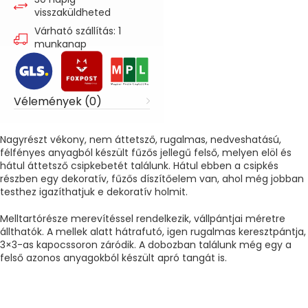
visszaküldheted
Várható szállítás: 1
munkanap
Vélemények (0)
Nagyrészt vékony, nem áttetsző, rugalmas, nedveshatású,
félfényes anyagból készült fűzős jellegű felső, melyen elöl és
hátul áttetsző csipkebetét találunk. Hátul ebben a csipkés
részben egy dekoratív, fűzős díszítőelem van, ahol még jobban
testhez igazíthatjuk e dekoratív holmit.
Melltartórésze merevítéssel rendelkezik, vállpántjai méretre
állthatók. A mellek alatt hátrafutó, igen rugalmas keresztpántja,
3×3-as kapocssoron záródik. A dobozban találunk még egy a
felső azonos anyagokból készült apró tangát is.