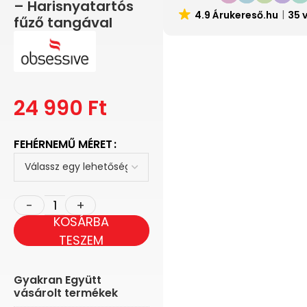
– Harisnyatartós
4.9 Árukereső.hu
35 
fűző tangával
24 990
Ft
FEHÉRNEMŰ MÉRET
KOSÁRBA
TESZEM
Gyakran Együtt
vásárolt termékek