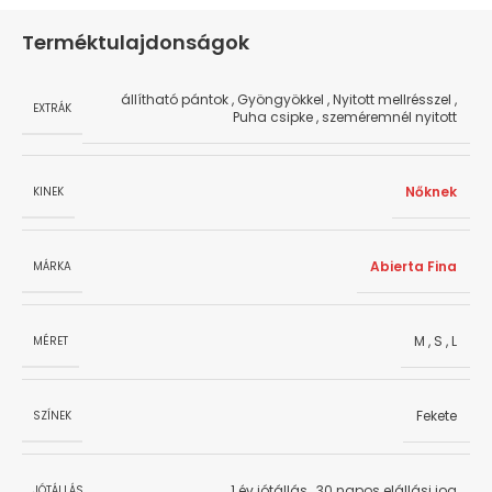
Terméktulajdonságok
állítható pántok
,
Gyöngyökkel
,
Nyitott mellrésszel
,
EXTRÁK
Puha csipke
,
szeméremnél nyitott
Nőknek
KINEK
Abierta Fina
MÁRKA
M
,
S
,
L
MÉRET
Fekete
SZÍNEK
1 év jótállás
,
30 napos elállási jog
JÓTÁLLÁS