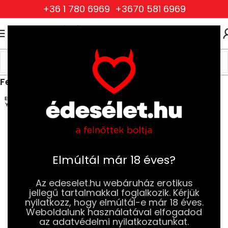
+36 1 780 6969
+3670 581 6969
0
0
FT
Kezdőlap
Ruhák és Fehérneműk
Női Ruhák és Fehérneműk
Fehérnemű és mellemelő szettek
ELFOG
YOTT
Elmúltál már 18 éves?
Az edeselet.hu webáruház erotikus
jellegű tartalmakkal foglalkozik. Kérjük
nyilatkozz, hogy elmúltál-e már 18 éves.
Weboldalunk használatával elfogadod
az adatvédelmi nyilatkozatunkat.