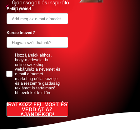
Újdonságok és inspiráló
tippek
Email címed
Keresztneved?
GDPR
Hozzájárulok ahhoz,
hogy a edeselet.hu
online szexshop
webáruház a nevemet és
e-mail címemet
marketing céllal kezelje
és a részemre gazdasági
reklámot is tartalmazó
hírleveleket küldjön.
IRATKOZZ FEL MOST, ÉS
VEDD ÁT AZ
AJÁNDÉKOD!