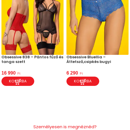
Obsessive 838 – Pántos fűző és
Obsessive Bluellia –
tanga szett
Áttetsző,csipkés bugyi
16 990
6 290
Ft
Ft
KOSÁRBA
KOSÁRBA
Személyesen is megnéznéd?