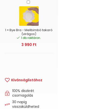
Bye
Bra
-
Mellbimbó
takaró
(virágos)
1
×
Bye Bra - Mellbimbó takaró
(virágos)
1 db raktáron.
3 990
Ft
Kívánságlistához
100% diszkrét
csomagolás
30 napig
visszaküldheted