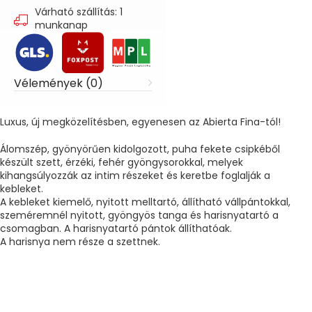
Várható szállítás: 1
munkanap
Vélemények (0)
Luxus, új megközelítésben, egyenesen az Abierta Fina-tól!
Álomszép, gyönyörűen kidolgozott, puha fekete csipkéből
készült szett, érzéki, fehér gyöngysorokkal, melyek
kihangsúlyozzák az intim részeket és keretbe foglalják a
kebleket.
A kebleket kiemelő, nyitott melltartó, állítható vállpántokkal,
szeméremnél nyitott, gyöngyös tanga és harisnyatartó a
csomagban. A harisnyatartó pántok állíthatóak.
A harisnya nem része a szettnek.