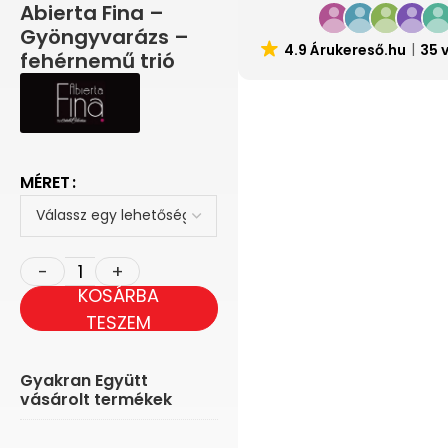
Abierta Fina –
Gyöngyvarázs –
4.9 Árukereső.hu
35 
fehérnemű trió
MÉRET
KOSÁRBA
TESZEM
Gyakran Együtt
vásárolt termékek