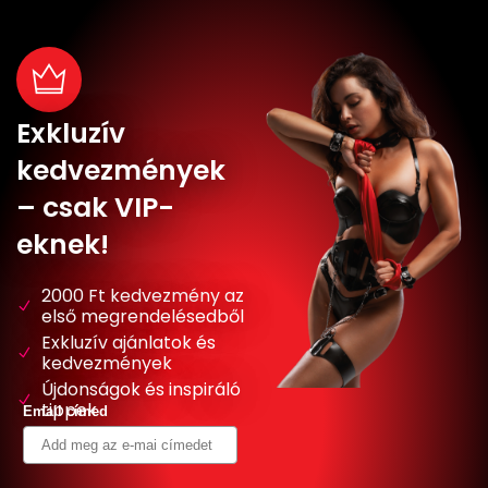
Exkluzív
kedvezmények
– csak VIP-
eknek!
2000 Ft kedvezmény az
első megrendelésedből
Exkluzív ajánlatok és
kedvezmények
Újdonságok és inspiráló
tippek
Email címed