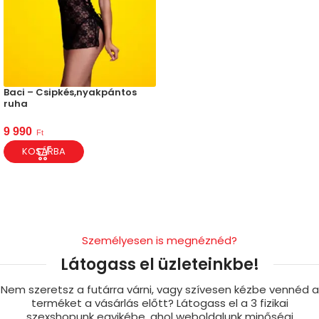
Baci – Csipkés,nyakpántos
ruha
9 990
Ft
KOSÁRBA
Személyesen is megnéznéd?
Látogass el üzleteinkbe!
Nem szeretsz a futárra várni, vagy szívesen kézbe vennéd a
terméket a vásárlás előtt? Látogass el a 3 fizikai
szexshopunk egyikébe, ahol weboldalunk minőségi