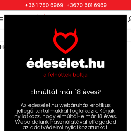
+36 1 780 6969
+3670 581 6969
0
0
FT
Kezdőlap
Ruhák és Fehérneműk
Női Ruhák és Fehérneműk
Harisnyák, harisnyatartók, combfixek
Elmúltál már 18 éves?
Az edeselet.hu webáruház erotikus
jellegű tartalmakkal foglalkozik. Kérjük
nyilatkozz, hogy elmúltál-e már 18 éves.
Weboldalunk használatával elfogadod
az adatvédelmi nyilatkozatunkat.