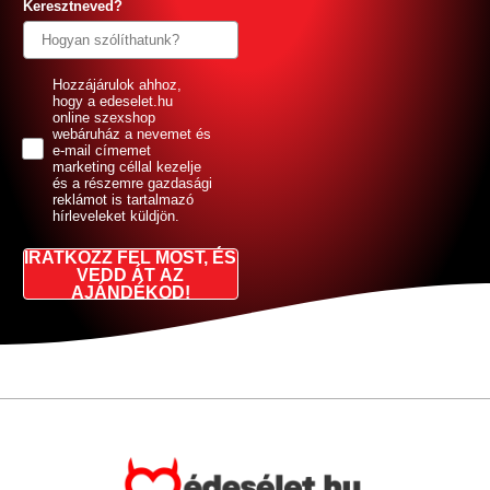
Keresztneved?
GDPR
Hozzájárulok ahhoz,
hogy a edeselet.hu
online szexshop
webáruház a nevemet és
e-mail címemet
marketing céllal kezelje
és a részemre gazdasági
reklámot is tartalmazó
hírleveleket küldjön.
IRATKOZZ FEL MOST, ÉS
VEDD ÁT AZ
AJÁNDÉKOD!