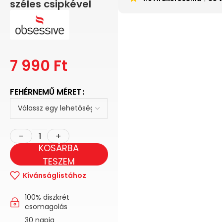
széles csipkével
7 990
Ft
FEHÉRNEMŰ MÉRET
KOSÁRBA
TESZEM
Kívánságlistához
100% diszkrét
csomagolás
30 napig