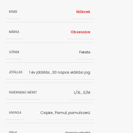
Nőknek
KINEK
Obsessive
MÁRKA
Fekete
SZÍNEK
1 év jótállás
,
30 napos elállási jog
JÓTÁLLÁS
L/XL
,
S/M
FEHÉRNEMŰ MÉRET
Csipke
,
Pamut, pamutszerű
ANYAGA
Harisnyatartó
TÍPUS