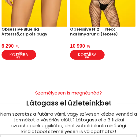
Obsessive Bluellia –
Obsessive N121 – Necc
Áttetsző,csipkés bugyi
harisnyaruha (fekete)
6 290
10 990
Ft
Ft
KOSÁRBA
KOSÁRBA
Személyesen is megnéznéd?
Látogass el üzleteinkbe!
Nem szeretsz a futárra várni, vagy szívesen kézbe vennéd a
terméket a vásárlás előtt? Látogass el a 3 fizikai
szexshopunk egyikébe, ahol weboldalunk minőségi
kínálatából személyesen is válogathatsz!