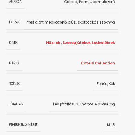
Csipke
,
Pamut, pamutszerű
ANYAGA
mell alatt megköthető blúz
,
skótkockás szoknya
EXTRÁK
Nőknek
,
Szerepjátékok kedvelőinek
KINEK
Cotelli Collection
MÁRKA
Fehér
,
Kék
SZÍNEK
1 év jótállás
,
30 napos elállási jog
JÓTÁLLÁS
M
,
S
FEHÉRNEMŰ MÉRET