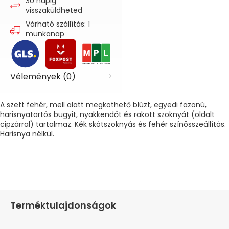
30 napig
visszaküldheted
Várható szállítás: 1
munkanap
Vélemények (0)
A szett fehér, mell alatt megköthető blúzt, egyedi fazonú,
harisnyatartós bugyit, nyakkendőt és rakott szoknyát (oldalt
cipzárral) tartalmaz. Kék skótszoknyás és fehér színösszeállítás.
Harisnya nélkül.
Terméktulajdonságok