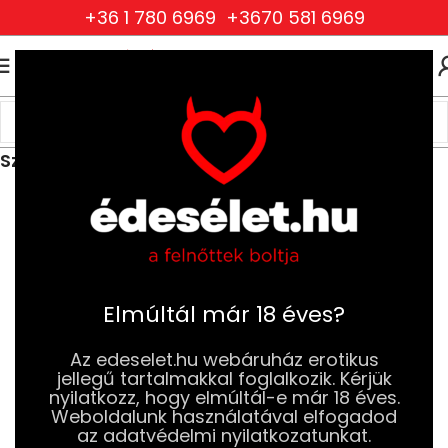
+36 1 780 6969
+3670 581 6969
0
0
FT
Kezdőlap
Ruhák és Fehérneműk
Női Ruhák és Fehérneműk
Szexi Jelmezek és Parókák
Elmúltál már 18 éves?
Az edeselet.hu webáruház erotikus
jellegű tartalmakkal foglalkozik. Kérjük
nyilatkozz, hogy elmúltál-e már 18 éves.
Weboldalunk használatával elfogadod
az adatvédelmi nyilatkozatunkat.