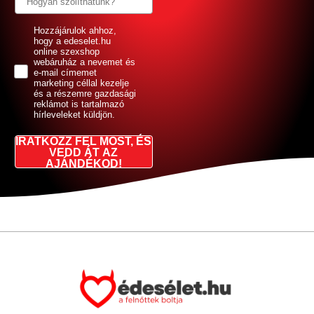
GDPR
Hozzájárulok ahhoz,
hogy a edeselet.hu
online szexshop
webáruház a nevemet és
e-mail címemet
marketing céllal kezelje
és a részemre gazdasági
reklámot is tartalmazó
hírleveleket küldjön.
IRATKOZZ FEL MOST, ÉS
VEDD ÁT AZ
AJÁNDÉKOD!