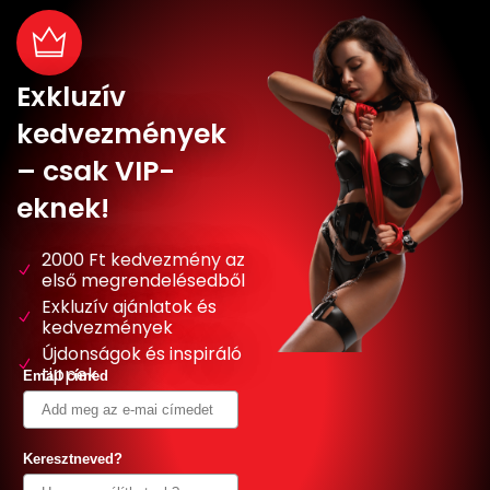
Exkluzív
kedvezmények
– csak VIP-
eknek!
2000 Ft kedvezmény az
első megrendelésedből
Exkluzív ajánlatok és
kedvezmények
Újdonságok és inspiráló
tippek
Email címed
Keresztneved?