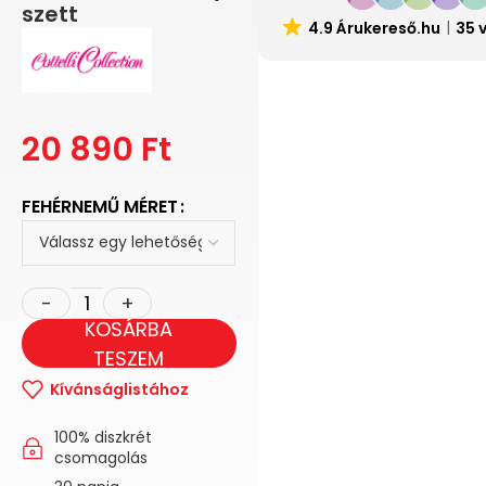
szett
4.9 Árukereső.hu
35 
20 890
Ft
FEHÉRNEMŰ MÉRET
KOSÁRBA
TESZEM
Kívánságlistához
100% diszkrét
csomagolás