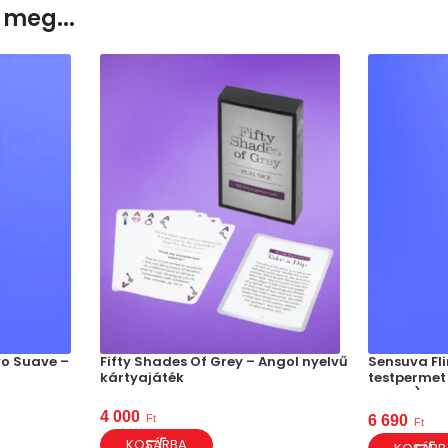
 meg...
o Suave –
Fifty Shades Of Grey – Angol nyelvű
Sensuva Fl
kártyajáték
testpermet
guava)
4 000
Ft
6 690
Ft
KOSÁRBA