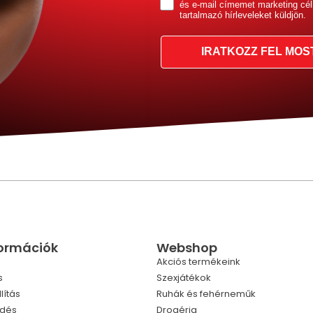
és e-mail címemet marketing cél
tartalmazó hírleveleket küldjön.
IRATKOZZ FEL MOS
formációk
Webshop
Akciós termékeink
s
Szexjátékok
lítás
Ruhák és fehérneműk
ldés
Drogéria