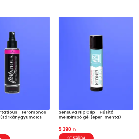
irtatious – Feromonos
Sensuva Nip Clip – Hűsítő
 (sárkánygyümölcs-
mellbimbó gél (eper-menta)
5 390
Ft
KOSÁRBA