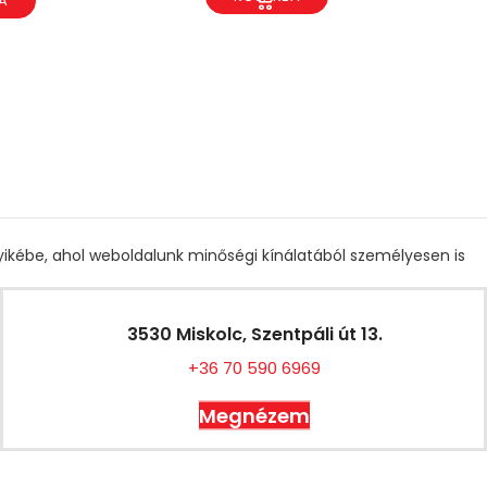
A
gyikébe, ahol weboldalunk minőségi kínálatából személyesen is
3530 Miskolc, Szentpáli út 13.
+36 70 590 6969
Megnézem