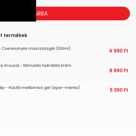
KOSÁRBA
lt termékek
 - Cseresznyés masszázsgél (100ml)
4 990
Ft
e Arousal - Stimuláló hidratáló krém
8 990
Ft
lip - Hűsítő mellbimbó gél (eper-menta)
5 390
Ft