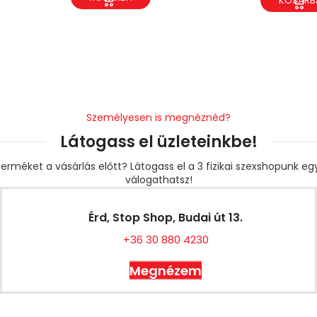
KOSÁRB
Személyesen is megnéznéd?
Látogass el üzleteinkbe!
erméket a vásárlás előtt? Látogass el a 3 fizikai szexshopunk e
válogathatsz!
Érd, Stop Shop, Budai út 13.
+36 30 880 4230
Megnézem