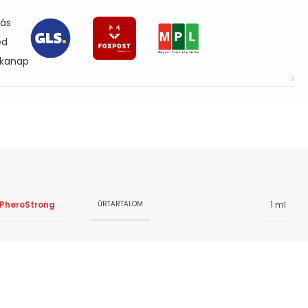
lás
ed
nkanap
PheroStrong
1 ml
ŰRTARTALOM