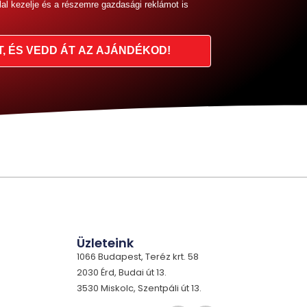
lal kezelje és a részemre gazdasági reklámot is
T, ÉS VEDD ÁT AZ AJÁNDÉKOD!
Üzleteink
1066 Budapest, Teréz krt. 58
2030 Érd, Budai út 13.
3530 Miskolc, Szentpáli út 13.