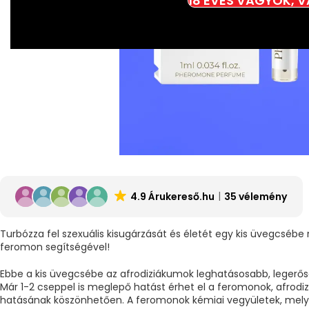
18 ÉVES VAGYOK, 
4.9 Árukereső.hu
35 vélemény
Turbózza fel szexuális kisugárzását és életét egy kis üvegcsébe r
feromon segítségével!
Ebbe a kis üvegcsébe az afrodiziákumok leghatásosabb, legerős
Már 1-2 cseppel is meglepő hatást érhet el a feromonok, afrodi
hatásának köszönhetően. A feromonok kémiai vegyületek, mely