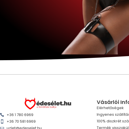
Vásárlói In
Elérhetőségek
Ingyenes szállítá
+36 1 780 6969
100% diszkrét szál
+36 70 581 6969
Termék visszakü
uzlet@edeselet.hu