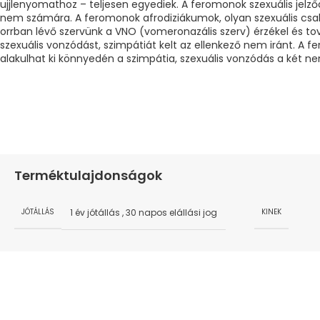
ujjlenyomathoz – teljesen egyediek. A feromonok szexuális je
nem számára. A feromonok afrodiziákumok, olyan szexuális cs
orrban lévő szervünk a VNO (vomeronazális szerv) érzékel és tov
szexuális vonzódást, szimpátiát kelt az ellenkező nem iránt. A 
alakulhat ki könnyedén a szimpátia, szexuális vonzódás a két ne
Terméktulajdonságok
1 év jótállás
,
30 napos elállási jog
JÓTÁLLÁS
KINEK