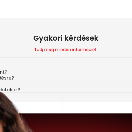
Gyakori kérdések
Tudj meg minden információt.
ont?
désre?
álatakor?