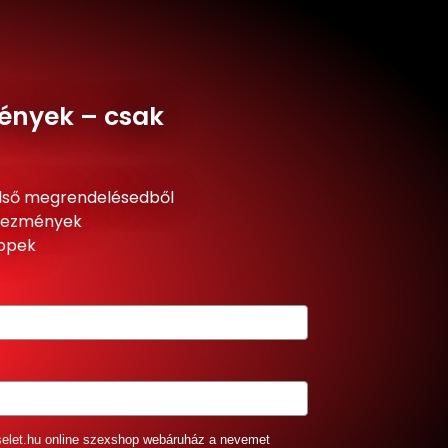
ények – csak
lső megrendelésedből
dvezmények
ippek
selet.hu online szexshop webáruház a nevemet