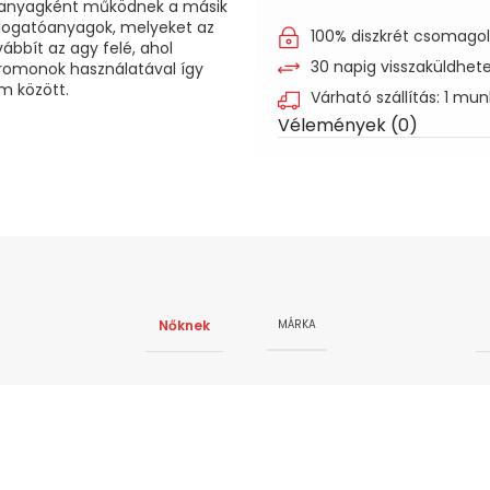
menta)
lzőanyagként működnek a másik
alogatóanyagok, melyeket az
100% diszkrét csomago
ábbít az agy felé, ahol
30 napig visszaküldhet
feromonok használatával így
m között.
Várható szállítás: 1 mu
Vélemények (0)
Nőknek
MÁRKA