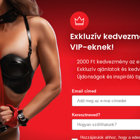
Exkluzív kedvezm
VIP-eknek!
2000 Ft kedvezmény az e
Exkluzív ajánlatok és ke
Újdonságok és inspiráló t
Email címed
Keresztneved?
GDPR
Hozzájárulok ahhoz, hogy a ede