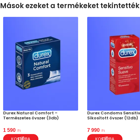
Mások ezeket a termékeket tekintették
Durex Natural Comfort –
Durex Condoms Sensitiv
Természetes óvszer (3db)
Síkosított óvszer (12db)
1 590
7 990
Ft
Ft
KOSÁRBA
KOSÁRBA