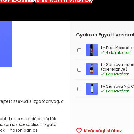
VAGY IDŐSEBB
18 ÉV ALATTI VAGYOK
Gyakran Együtt vásáro
1
×
Eros Kissable
Eros
4 db raktáron.
Kissable
-
1
×
Sensuva Insan
Cseresznyés
Sensuva
(cseresznye)
masszázsgél
Insane
1 db raktáron.
(100ml)
Arousal
-
1
×
Sensuva Nip C
Sensuva
1 db raktáron.
Stimuláló
Nip
hidratáló
Clip
ejtett szexuális izgatóanyag, a
krém
-
(cseresznye)
Hűsítő
mellbimbó
ebb koncentrációját zárták.
gél
ziákumok szexuálisan izgató
(eper-
ek – hasonlóan az
Kívánságlistához