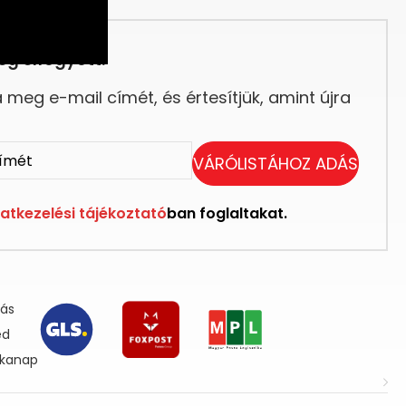
eg elfogyott.
meg e-mail címét, és értesítjük, amint újra
VÁRÓLISTÁHOZ ADÁS
atkezelési tájékoztató
ban foglaltakat.
lás
ed
nkanap