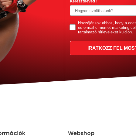
Keresztneved?
GDPR
Hozzájárulok ahhoz, hogy a ede
és e-mail címemet marketing cél
tartalmazó hírleveleket küldjön.
IRATKOZZ FEL MOS
formációk
Webshop