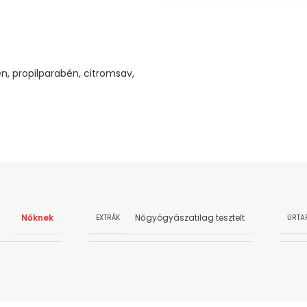
én, propilparabén, citromsav,
Nőknek
Nőgyógyászatilag tesztelt
EXTRÁK
ŰRTA