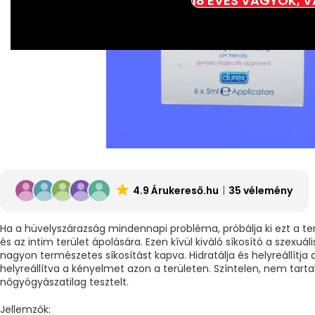
18 ÉVES VAGYOK, 
4.9 Árukereső.hu
35 vélemény
Ha a hüvelyszárazság mindennapi probléma, próbálja ki ezt a t
és az intim terület ápolására. Ezen kívül kiváló síkosító a szexuá
nagyon természetes síkosítást kapva. Hidratálja és helyreállítja a
helyreállítva a kényelmet azon a területen. Színtelen, nem tart
nőgyógyászatilag tesztelt.
Jellemzők: