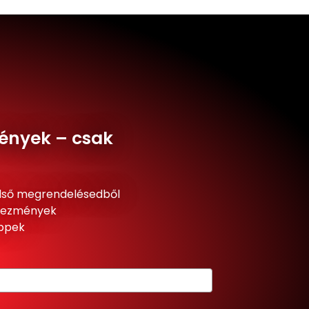
ények – csak
lső megrendelésedből
dvezmények
ippek