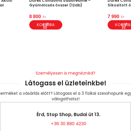
– Akció
Durex Condoms Saboreame –
Durex Cond
al
Gyümölcsös óvszer (12db)
Síkosított 
8 800
7 990
Ft
Ft
KOSÁRBA
KOSÁRB
Személyesen is megnéznéd?
Látogass el üzleteinkbe!
erméket a vásárlás előtt? Látogass el a 3 fizikai szexshopunk e
válogathatsz!
Érd, Stop Shop, Budai út 13.
+36 30 880 4230