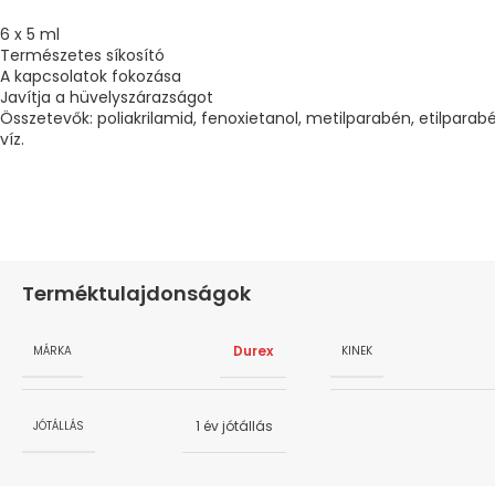
6 x 5 ml
Természetes síkosító
A kapcsolatok fokozása
Javítja a hüvelyszárazságot
Összetevők: poliakrilamid, fenoxietanol, metilparabén, etilparab
víz.
Terméktulajdonságok
Durex
MÁRKA
KINEK
1 év jótállás
JÓTÁLLÁS