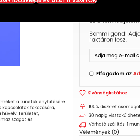
VAGY IDŐSEBB
18 ÉV ALATTI VAGYOK
Ez a termék jelenl
Semmi gond! Adja 
raktáron lesz.
Elfogadom az
Ad
Kívánságlistához
erméket a tünetek enyhítésére
100% diszkrét csomago
lis kapcsolatok fokozására,
 hüvelyi területet,
30 napig visszaküldhet
almaz szagot és
Várható szállítás: 1 mu
Vélemények (0)