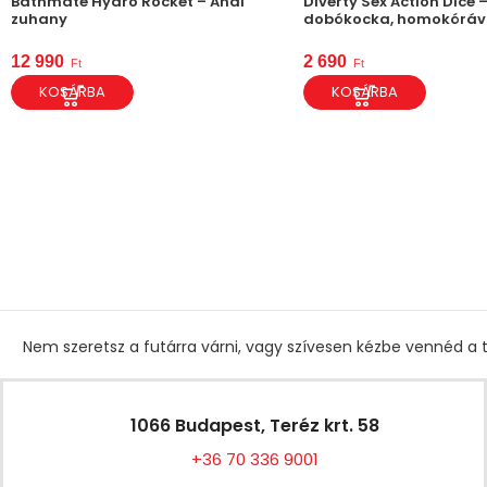
Bathmate Hydro Rocket – Anál
Diverty Sex Action Dice 
zuhany
dobókocka, homokóráv
12 990
2 690
Ft
Ft
KOSÁRBA
KOSÁRBA
Nem szeretsz a futárra várni, vagy szívesen kézbe vennéd a t
1066 Budapest, Teréz krt. 58
+36 70 336 9001