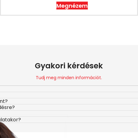
Megnézem
Gyakori kérdések
Tudj meg minden információt.
ont?
désre?
álatakor?