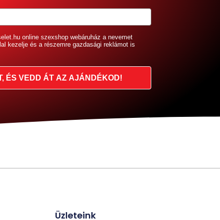
selet.hu online szexshop webáruház a nevemet
lal kezelje és a részemre gazdasági reklámot is
T, ÉS VEDD ÁT AZ AJÁNDÉKOD!
Üzleteink