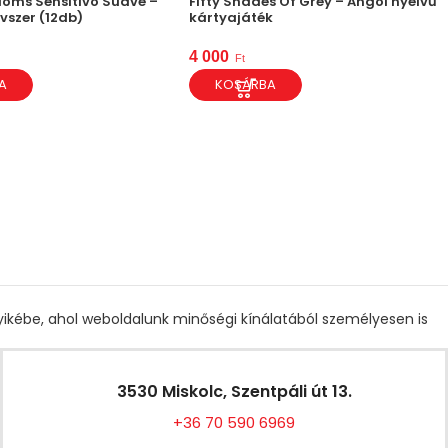
oms Sensitivo Suave –
Fifty Shades Of Grey – Angol nyelvű
óvszer (12db)
kártyajáték
4 000
Ft
A
KOSÁRBA
gyikébe, ahol weboldalunk minőségi kínálatából személyesen is
3530 Miskolc, Szentpáli út 13.
+36 70 590 6969