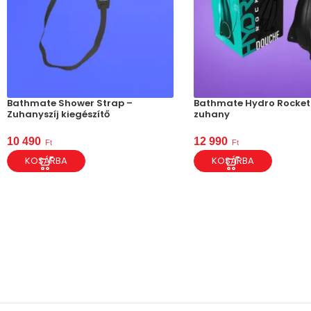
Bathmate Shower Strap –
Bathmate Hydro Rocket 
Zuhanyszíj kiegészítő
zuhany
10 490
12 990
Ft
Ft
KOSÁRBA
KOSÁRBA