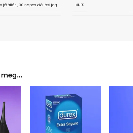
év jótállás
,
30 napos elállási jog
KINEK
 meg...