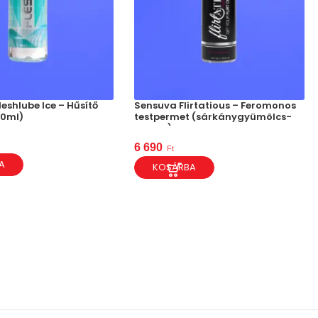
leshlube Ice – Hűsítő
Sensuva Flirtatious – Feromonos
50ml)
testpermet (sárkánygyümölcs-
guava)
6 690
Ft
A
KOSÁRBA