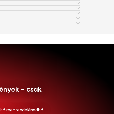
ények – csak
lső megrendelésedből