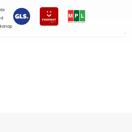
lás
ed
nkanap