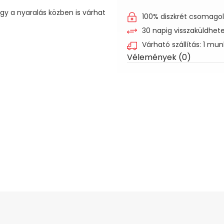
 így a nyaralás közben is várhat
100% diszkrét csomago
30 napig visszaküldhet
Várható szállítás: 1 mu
Vélemények (0)