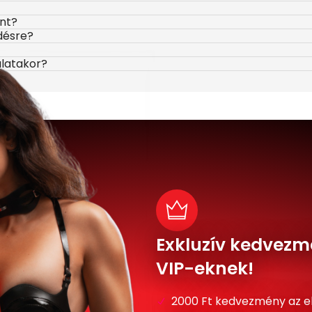
ont?
désre?
álatakor?
Exkluzív kedvezm
VIP-eknek!
2000 Ft kedvezmény az e