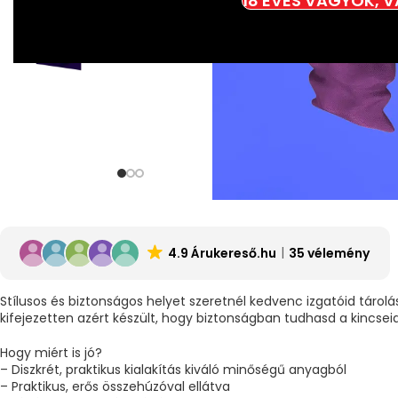
18 ÉVES VAGYOK, 
4.9 Árukereső.hu
35 vélemény
Stílusos és biztonságos helyet szeretnél kedvenc izgatóid tárolá
kifejezetten azért készült, hogy biztonságban tudhasd a kincseid
Hogy miért is jó?
– Diszkrét, praktikus kialakítás kiváló minőségű anyagból
– Praktikus, erős összehúzóval ellátva