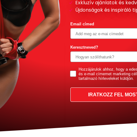
Exkluzív ajánlatok és ke
Újdonságok és inspiráló t
Email címed
Keresztneved?
GDPR
Hozzájárulok ahhoz, hogy a ede
és e-mail címemet marketing cél
tartalmazó hírleveleket küldjön.
IRATKOZZ FEL MOS