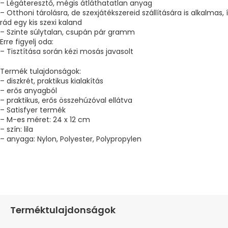
– Légáteresztő, mégis átláthatatlan anyag
– Otthoni tárolásra, de szexjátékszereid szállítására is alkalmas,
rád egy kis szexi kaland
– Szinte súlytalan, csupán pár gramm
Erre figyelj oda:
– Tisztítása során kézi mosás javasolt
Termék tulajdonságok:
– diszkrét, praktikus kialakítás
– erős anyagból
– praktikus, erős összehúzóval ellátva
– Satisfyer termék
– M-es méret: 24 x 12 cm
– szín: lila
– anyaga: Nylon, Polyester, Polypropylen
Terméktulajdonságok