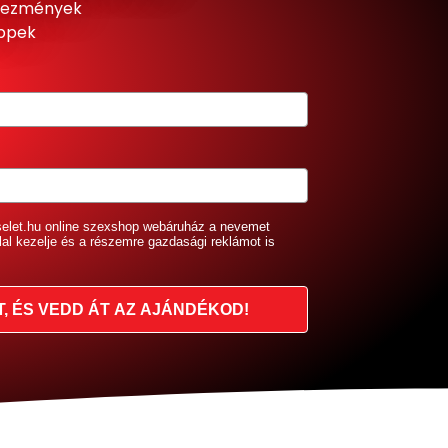
dvezmények
ippek
selet.hu online szexshop webáruház a nevemet
lal kezelje és a részemre gazdasági reklámot is
T, ÉS VEDD ÁT AZ AJÁNDÉKOD!