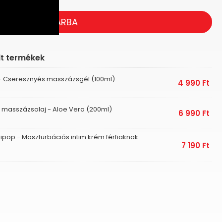
KOSÁRBA
lt termékek
 - Cseresznyés masszázsgél (100ml)
4 990
Ft
1 masszázsolaj - Aloe Vera (200ml)
6 990
Ft
pop - Maszturbációs intim krém férfiaknak
7 190
Ft