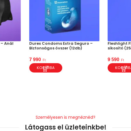
– Anál
Durex Condoms Extra Seguro –
Fleshlight F
Biztonságos óvszer (12db)
síkosító (2
7 990
9 590
Ft
Ft
KOSÁRBA
KOSÁRB
Személyesen is megnéznéd?
Látogass el üzleteinkbe!