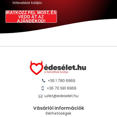
hírleveleket küldjön.
IRATKOZZ FEL MOST, ÉS
VEDD ÁT AZ
AJÁNDÉKOD!
+36 1 780 6969
+36 70 581 6969
uzlet@edeselet.hu
Vásárlói Információk
Elérhetőségek