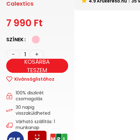
4.9 Árukereső.hu
35 
Calextics
7 990
Ft
SZÍNEK
KOSÁRBA
TESZEM
Kívánságlistához
100% diszkrét
csomagolás
30 napig
visszaküldheted
Várható szállítás: 1
munkanap