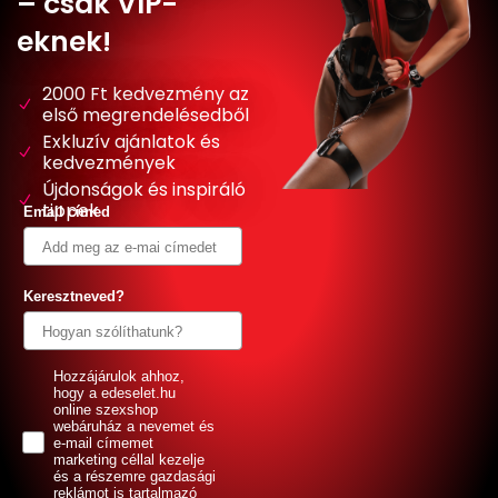
– csak VIP-
eknek!
2000 Ft kedvezmény az
első megrendelésedből
Exkluzív ajánlatok és
kedvezmények
Újdonságok és inspiráló
tippek
Email címed
Keresztneved?
GDPR
Hozzájárulok ahhoz,
hogy a edeselet.hu
online szexshop
webáruház a nevemet és
e-mail címemet
marketing céllal kezelje
és a részemre gazdasági
reklámot is tartalmazó