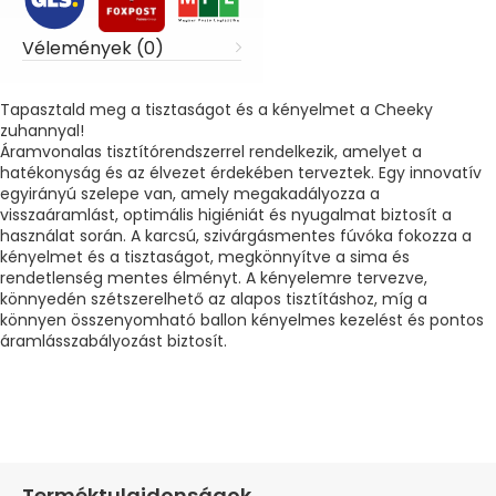
Vélemények (0)
Tapasztald meg a tisztaságot és a kényelmet a Cheeky
zuhannyal!
Áramvonalas tisztítórendszerrel rendelkezik, amelyet a
hatékonyság és az élvezet érdekében terveztek. Egy innovatív
egyirányú szelepe van, amely megakadályozza a
visszaáramlást, optimális higiéniát és nyugalmat biztosít a
használat során. A karcsú, szivárgásmentes fúvóka fokozza a
kényelmet és a tisztaságot, megkönnyítve a sima és
rendetlenség mentes élményt. A kényelemre tervezve,
könnyedén szétszerelhető az alapos tisztításhoz, míg a
könnyen összenyomható ballon kényelmes kezelést és pontos
áramlásszabályozást biztosít.
Terméktulajdonságok