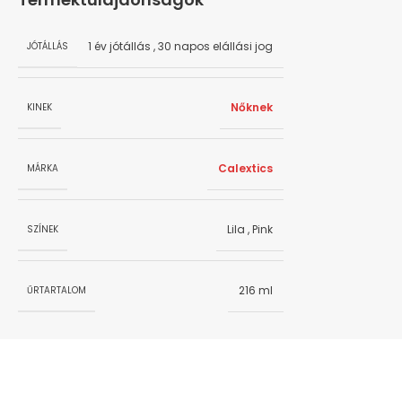
1 év jótállás
,
30 napos elállási jog
JÓTÁLLÁS
Nőknek
KINEK
Calextics
MÁRKA
Lila
,
Pink
SZÍNEK
216 ml
ŰRTARTALOM