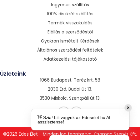
Ingyenes szállítás
100% diszkrét szállítás
Termék visszaküldés
Elállás a szerződéstől
Gyakran Ismételt Kérdések
Általános szerződési feltételek
Adatkezelési tájékoztató
Üzleteink
1066 Budapest, Teréz krt. 58
2030 Érd, Budai út 13.
3530 Miskolc, Szentpáli út 13.
✕
👋 Szia! Lili vagyok az Edeselet.hu AI
asszisztense!
©2026 Édes Élet - Minden jog fenntartva. Csomag Szerviz Kft.