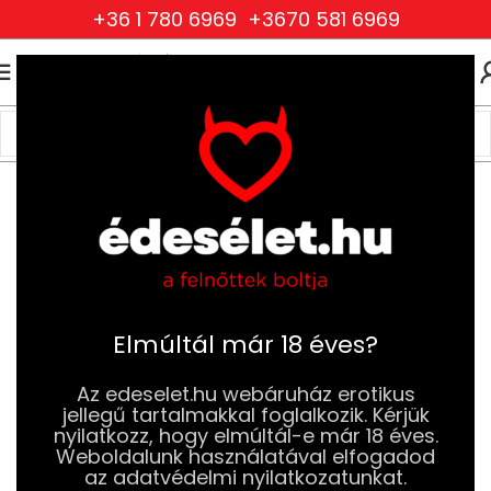
+36 1 780 6969
+3670 581 6969
0
0
FT
Kezdőlap
Drogéria és Jobb Szexuális Élmény
Eszköz és Intim Higiénia
Intimzuhanyok
Elmúltál már 18 éves?
Az edeselet.hu webáruház erotikus
jellegű tartalmakkal foglalkozik. Kérjük
nyilatkozz, hogy elmúltál-e már 18 éves.
Weboldalunk használatával elfogadod
az adatvédelmi nyilatkozatunkat.