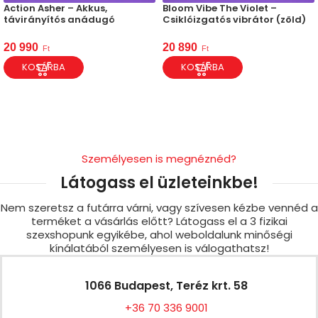
Action Asher – Akkus,
Bloom Vibe The Violet –
távirányítós anádugó
Csiklóizgatós vibrátor (zöld)
20 990
20 890
Ft
Ft
KOSÁRBA
KOSÁRBA
Személyesen is megnéznéd?
Látogass el üzleteinkbe!
Nem szeretsz a futárra várni, vagy szívesen kézbe vennéd a
terméket a vásárlás előtt? Látogass el a 3 fizikai
szexshopunk egyikébe, ahol weboldalunk minőségi
kínálatából személyesen is válogathatsz!
1066 Budapest, Teréz krt. 58
+36 70 336 9001