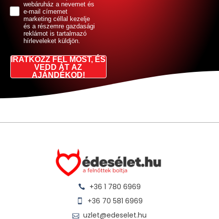
webáruház a nevemet és
e-mail címemet
marketing céllal kezelje
és a részemre gazdasági
reklámot is tartalmazó
hírleveleket küldjön.
IRATKOZZ FEL MOST, ÉS
VEDD ÁT AZ
AJÁNDÉKOD!
+36 1 780 6969
+36 70 581 6969
uzlet@edeselet.hu