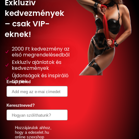
Exkluzív
kedvezmények
– csak VIP-
eknek!
2000 Ft kedvezmény az
első megrendelésedből
Exkluzív ajánlatok és
kedvezmények
Újdonságok és inspiráló
tippek
Email címed
Keresztneved?
GDPR
Hozzájárulok ahhoz,
hogy a edeselet.hu
online szexshop