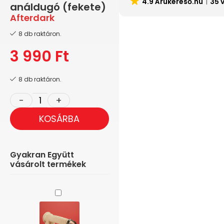
4.9 Árukereső.hu
35 
análdugó (fekete)
Afterdark
8 db raktáron.
3 990
Ft
8 db raktáron.
KOSÁRBA
Gyakran Együtt
vásárolt termékek
Bondage
Play
-
Péniszheveder