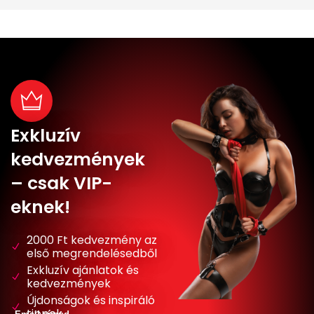
Exkluzív
kedvezmények
– csak VIP-
eknek!
2000 Ft kedvezmény az
első megrendelésedből
Exkluzív ajánlatok és
kedvezmények
Újdonságok és inspiráló
tippek