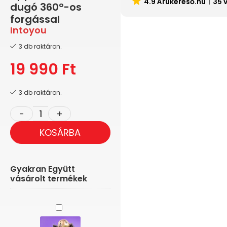
4.9 Árukereső.hu
35 
dugó 360°-os
forgással
Intoyou
3 db raktáron.
19 990
Ft
3 db raktáron.
KOSÁRBA
Gyakran Együtt
vásárolt termékek
My
Duckie
Paris