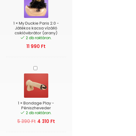
2.0
-
Játékos
kacsa
1
×
My Duckie Paris 2.0 -
vízálló
Játékos kacsa vízálló
csiklóvibrátor (arany)
csiklóvibrátor
2 db raktáron.
(arany)
11 990
Ft
Bondage
Play
-
Péniszheveder
1
×
Bondage Play -
Péniszheveder
2 db raktáron.
5 390
Ft
4 310
Ft