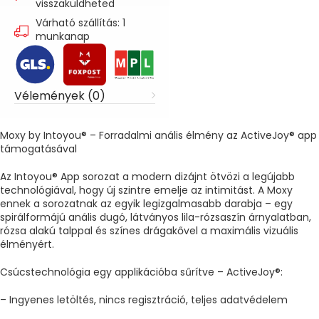
visszaküldheted
Várható szállítás: 1
munkanap
Vélemények (0)
Moxy by Intoyou® – Forradalmi anális élmény az ActiveJoy® app
támogatásával
Az Intoyou® App sorozat a modern dizájnt ötvözi a legújabb
technológiával, hogy új szintre emelje az intimitást. A Moxy
ennek a sorozatnak az egyik legizgalmasabb darabja – egy
spirálformájú anális dugó, látványos lila-rózsaszín árnyalatban,
rózsa alakú talppal és színes drágakővel a maximális vizuális
élményért.
Csúcstechnológia egy applikációba sűrítve – ActiveJoy®:
– Ingyenes letöltés, nincs regisztráció, teljes adatvédelem