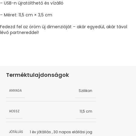
– USB-n újratölthető és vízálló
– Méret: 11,5 cm × 3,5 cm
Fedezd fel az öröm új dimenzióját – akár egyedül, akár távol
lévő partnereddel!
Terméktulajdonságok
Szilikon
ANYAGA
11,5 cm
HOSSZ
1 év jótállás
,
30 napos elállási jog
JÓTÁLLÁS