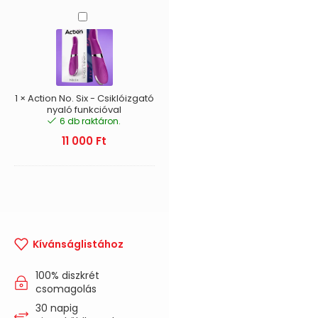
Action
No.
Six
-
Csiklóizgató
nyaló
funkcióval
1
×
Action No. Six - Csiklóizgató
nyaló funkcióval
6 db raktáron.
11 000
Ft
Kívánságlistához
100% diszkrét
csomagolás
30 napig