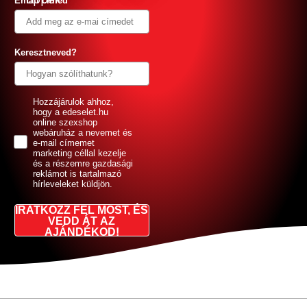
Email címed
Keresztneved?
GDPR
Hozzájárulok ahhoz,
hogy a edeselet.hu
online szexshop
webáruház a nevemet és
e-mail címemet
marketing céllal kezelje
és a részemre gazdasági
reklámot is tartalmazó
hírleveleket küldjön.
IRATKOZZ FEL MOST, ÉS
VEDD ÁT AZ
AJÁNDÉKOD!