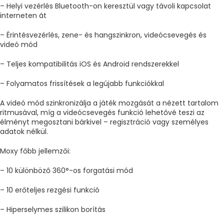
– Helyi vezérlés Bluetooth-on keresztül vagy távoli kapcsolat
interneten át
– Érintésvezérlés, zene- és hangszinkron, videócsevegés és
videó mód
– Teljes kompatibilitás iOS és Android rendszerekkel
– Folyamatos frissítések a legújabb funkciókkal
A videó mód szinkronizálja a játék mozgását a nézett tartalom
ritmusával, míg a videócsevegés funkció lehetővé teszi az
élményt megosztani bárkivel – regisztráció vagy személyes
adatok nélkül.
Moxy főbb jellemzői:
– 10 különböző 360°-os forgatási mód
– 10 erőteljes rezgési funkció
– Hiperselymes szilikon borítás