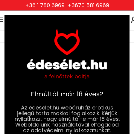
+36 1 780 6969
+3670 581 6969
0
0
FT
Kezdőlap
Szexjátékok
Análdugók (Plugok)
Vibrációs Análdugók
Elmúltál már 18 éves?
Az edeselet.hu webáruház erotikus
jellegű tartalmakkal foglalkozik. Kérjük
nyilatkozz, hogy elmúltál-e már 18 éves.
Weboldalunk használatával elfogadod
az adatvédelmi nyilatkozatunkat.