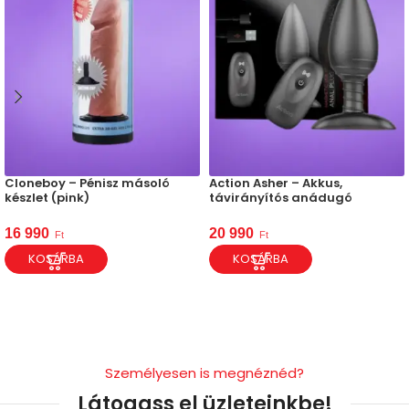
Cloneboy – Pénisz másoló
Action Asher – Akkus,
készlet (pink)
távirányítós anádugó
16 990
20 990
Ft
Ft
KOSÁRBA
KOSÁRBA
Személyesen is megnéznéd?
Látogass el üzleteinkbe!