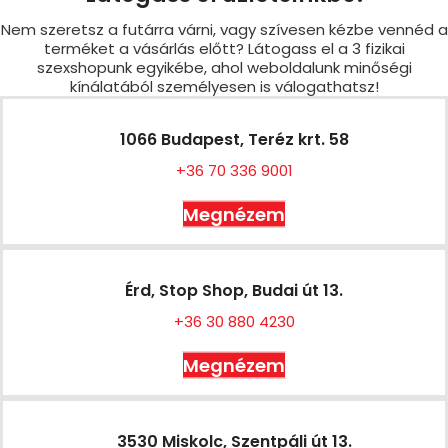
Nem szeretsz a futárra várni, vagy szívesen kézbe vennéd a
terméket a vásárlás előtt? Látogass el a 3 fizikai
szexshopunk egyikébe, ahol weboldalunk minőségi
kínálatából személyesen is válogathatsz!
1066 Budapest, Teréz krt. 58
+36 70 336 9001
Megnézem
Érd, Stop Shop, Budai út 13.
+36 30 880 4230
Megnézem
3530 Miskolc, Szentpáli út 13.