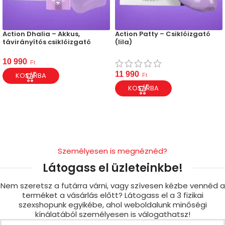
Action Dhalia – Akkus,
Action Patty – Csiklóizgató
távirányítós csiklóizgató
(lila)
10 990
Ft
11 990
KOSÁRBA
Ft
KOSÁRBA
Személyesen is megnéznéd?
Látogass el üzleteinkbe!
Nem szeretsz a futárra várni, vagy szívesen kézbe vennéd a
terméket a vásárlás előtt? Látogass el a 3 fizikai
szexshopunk egyikébe, ahol weboldalunk minőségi
kínálatából személyesen is válogathatsz!