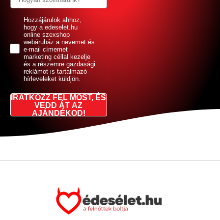
GDPR
Hozzájárulok ahhoz,
hogy a edeselet.hu
online szexshop
webáruház a nevemet és
e-mail címemet
marketing céllal kezelje
és a részemre gazdasági
reklámot is tartalmazó
hírleveleket küldjön.
IRATKOZZ FEL MOST, ÉS
VEDD ÁT AZ
AJÁNDÉKOD!