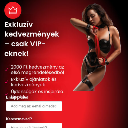
Exkluzív
kedvezmények
– csak VIP-
eknek!
2000 Ft kedvezmény az
első megrendelésedből
Exkluzív ajánlatok és
kedvezmények
Újdonságok és inspiráló
tippek
Email címed
Keresztneved?