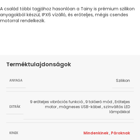
A család többi tagjához hasonlóan a Tainy is prémium szilikon
anyagokból készül, IPX6 vízálló, és erőteljes, mégis csendes
motorral rendelkezik.
Terméktulajdonságok
Szilikon
ANYAGA
9 erőteljes vibrációs funkció
,
9 tolóerő mód
,
Erőteljes
motor
,
mágneses USB-kábel
,
színváltós LED
EXTRÁK
lámpákkal
Mindenkinek
,
Pároknak
KINEK