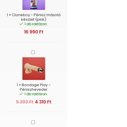
készlet
(pink)
1
×
Cloneboy - Pénisz másoló
készlet (pink)
1 db raktáron.
16 990
Ft
Bondage
Play
-
Péniszheveder
1
×
Bondage Play -
Péniszheveder
1 db raktáron.
5 390
Ft
4 310
Ft
Adalet