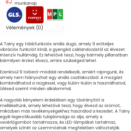
munkanap
Vélemények (0)
A Tainy egy többfunkciós anális dugó, amely 9 erőteljes
vibrációs funkciót kínál, a gyengéd csiklandozástól az élvezet
intenzív hullámáig. Ez lehetővé teszi, hogy bármely pillanatban
bármilyen érzést élvezz, amire szükséged lehet.
Ezenkívül 9 tolóerő-móddal rendelkezik, amiért rajongunk, és
amely nem hiányozhat egy anális csatlakozóból. A mozgást
kombinálhatod a rezgéssel, vagy külön-külön is használhatod,
ízlésed szerint minden alkalommal.
A nagyobb kényelem érdekében egy távirányítót is
mellékeltünk, amely lehetővé teszi, hogy élvezd az örömöt,
miközben más tevékenységekhez használod a kezedet. A Tainy
egyik legerotikusabb tulajdonsága az alja, amely a
vezérlőgombot tartalmazza, és LED-lámpákat tartalmaz,
amelyek színét az üzemmódnak megfelelően változtatják.