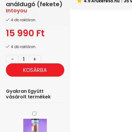
4.9 Árukereső.hu
35 
análdugó (fekete)
Intoyou
4 db raktáron.
15 990
Ft
4 db raktáron.
KOSÁRBA
Gyakran Együtt
vásárolt termékek
Cloneboy
-
Pénisz
másoló