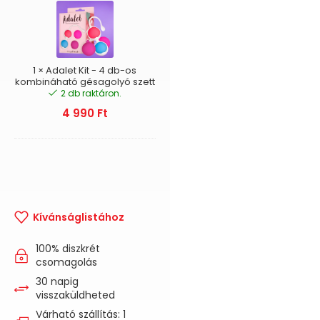
Kit
-
4
db-
os
kombináható
1
×
Adalet Kit - 4 db-os
gésagolyó
kombináható gésagolyó szett
2 db raktáron.
szett
4 990
Ft
Kívánságlistához
100% diszkrét
csomagolás
30 napig
visszaküldheted
Várható szállítás: 1