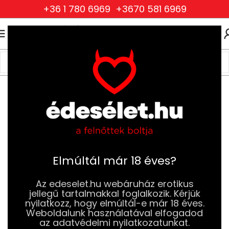
+36 1 780 6969
+3670 581 6969
0
0
FT
Kezdőlap
Szexjátékok
Análdugók (Plugok)
Vibrációs Análdugók
Elmúltál már 18 éves?
Az edeselet.hu webáruház erotikus
jellegű tartalmakkal foglalkozik. Kérjük
nyilatkozz, hogy elmúltál-e már 18 éves.
Weboldalunk használatával elfogadod
az adatvédelmi nyilatkozatunkat.