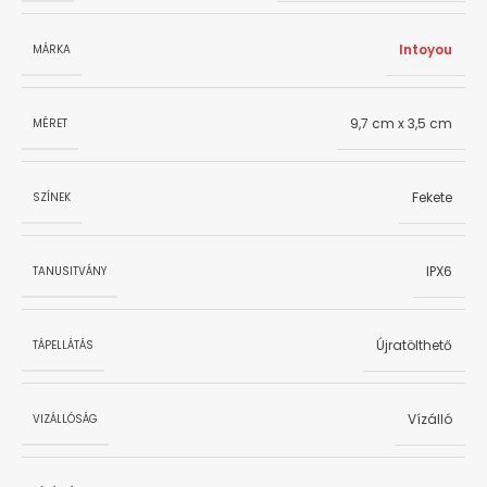
Intoyou
MÁRKA
9,7 cm x 3,5 cm
MÉRET
Fekete
SZÍNEK
IPX6
TANUSITVÁNY
Újratölthető
TÁPELLÁTÁS
Vízálló
VIZÁLLÓSÁG