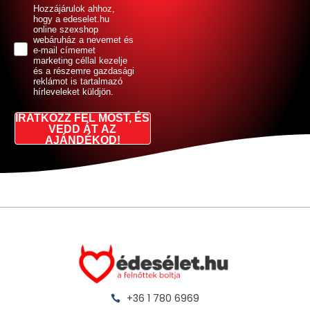
GDPR
Hozzájárulok ahhoz,
hogy a edeselet.hu
online szexshop
webáruház a nevemet és
e-mail címemet
marketing céllal kezelje
és a részemre gazdasági
reklámot is tartalmazó
hírleveleket küldjön.
IRATKOZZ FEL MOST, ÉS
VEDD ÁT AZ
AJÁNDÉKOD!
+36 1 780 6969