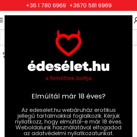
+36 1 780 6969
+3670 581 6969
0
0
FT
Kezdőlap
Szexjátékok
Análdugók (Plugok)
Klasszikus Análdugók
ELFOG
YOTT
Elmúltál már 18 éves?
Az edeselet.hu webáruház erotikus
jellegű tartalmakkal foglalkozik. Kérjük
nyilatkozz, hogy elmúltál-e már 18 éves.
Weboldalunk használatával elfogadod
az adatvédelmi nyilatkozatunkat.