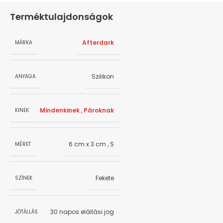
Terméktulajdonságok
Afterdark
MÁRKA
Szilikon
ANYAGA
Mindenkinek
,
Pároknak
KINEK
6 cm x 3 cm
,
S
MÉRET
Fekete
SZÍNEK
30 napos elállási jog
JÓTÁLLÁS