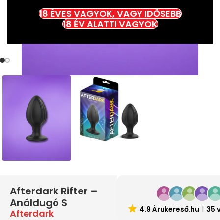
18 ÉVES VAGYOK, VAGY IDŐSEBB
18 ÉV ALATTI VAGYOK
Afterdark Rifter –
Análdugó S
4.9 Árukereső.hu
35 
Afterdark