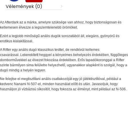
Vélemények (0)
Az Afterdark az a márka, amelyre szüksége van ahhoz, hogy biztonságosan és
kellemesen élvezze a legszemtelenebb örömöket.
Ezért a legjobb minőségű anális dugók sorozatából áll, elegáns, gyönyörű és
erotikus kialakítással.
A Rifter egy anális dugó klasszikus testtel, de rendkívül kellemes
csavarással.
Lekerekített heggyel a kényelmes behelyezés érdekében, függőleges
domborművekkel az élvezet fokozása érdekében.
Erős tapadókoronggal a Rifter
szinte bármilyen sima felületre helyezhető, ugyanakkor alapként is szolgál, hogy a
dugó mindig a helyén legyen.
Ne felejtse el megtisztítani anális csatlakozóját egy jó játéktisztítóval, például a
kedvenc Nanami N-507-el, minden használat előtt és után.
Javasoljuk, hogy
használjon jó vízbázisú síkosítót, hogy fokozza az élményt, mint például az N-506.