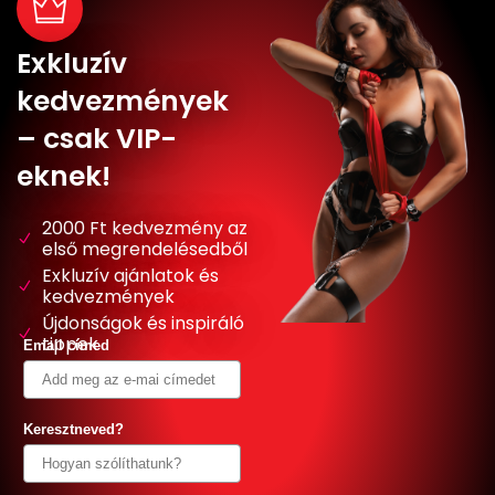
Exkluzív
kedvezmények
– csak VIP-
eknek!
2000 Ft kedvezmény az
első megrendelésedből
Exkluzív ajánlatok és
kedvezmények
Újdonságok és inspiráló
tippek
Email címed
Keresztneved?