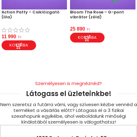
Action Patty – Csiklóizgató
Bloom The Rose – G-pont
(lila)
vibrátor (zöld)
25 890
Ft
11 990
KOSÁRBA
Ft
KOSÁRBA
Személyesen is megnéznéd?
Látogass el üzleteinkbe!
Nem szeretsz a futárra várni, vagy szívesen kézbe vennéd a
terméket a vásárlás előtt? Látogass el a 3 fizikai
szexshopunk egyikébe, ahol weboldalunk minőségi
kínálatából személyesen is válogathatsz!