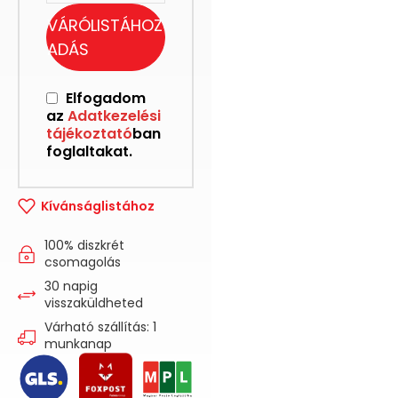
VÁRÓLISTÁHOZ
ADÁS
Elfogadom
az
Adatkezelési
tájékoztató
ban
foglaltakat.
Kívánságlistához
100% diszkrét
csomagolás
30 napig
visszaküldheted
Várható szállítás: 1
munkanap