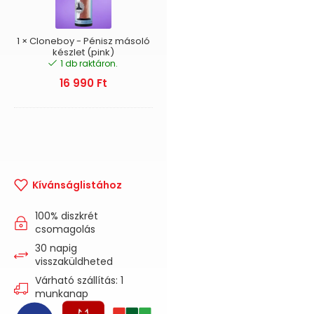
készlet
(pink)
1
×
Cloneboy - Pénisz másoló
készlet (pink)
1 db raktáron.
16 990
Ft
Kívánságlistához
100% diszkrét
csomagolás
30 napig
visszaküldheted
Várható szállítás: 1
munkanap