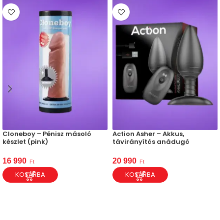
Cloneboy – Pénisz másoló
Action Asher – Akkus,
készlet (pink)
távirányítós anádugó
16 990
20 990
Ft
Ft
KOSÁRBA
KOSÁRBA