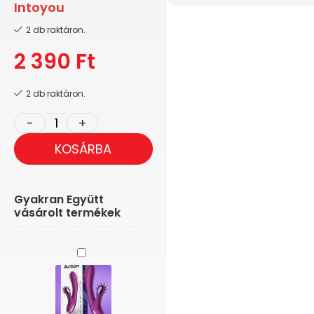
Intoyou
2 db raktáron.
2 390
Ft
2 db raktáron.
KOSÁRBA
Gyakran Együtt
vásárolt termékek
Action
No.
One
-
Vibrátor,