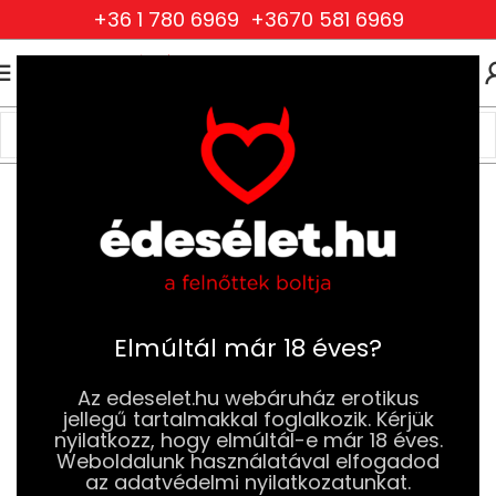
+36 1 780 6969
+3670 581 6969
0
0
FT
Kezdőlap
Szexjátékok
Análdugók (Plugok)
Klasszikus Análdugók
Elmúltál már 18 éves?
Az edeselet.hu webáruház erotikus
jellegű tartalmakkal foglalkozik. Kérjük
nyilatkozz, hogy elmúltál-e már 18 éves.
Weboldalunk használatával elfogadod
az adatvédelmi nyilatkozatunkat.