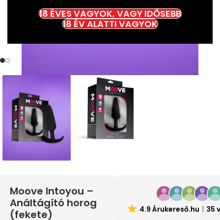
18 ÉVES VAGYOK, VAGY IDŐSEBB
18 ÉV ALATTI VAGYOK
Moove Intoyou –
Análtágító horog
4.9 Árukereső.hu
35 
(fekete)