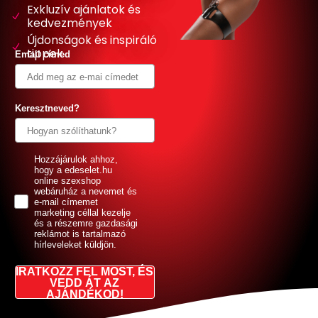
Exkluzív ajánlatok és
kedvezmények
Újdonságok és inspiráló
tippek
Email címed
Keresztneved?
GDPR
Hozzájárulok ahhoz,
hogy a edeselet.hu
online szexshop
webáruház a nevemet és
e-mail címemet
marketing céllal kezelje
és a részemre gazdasági
reklámot is tartalmazó
hírleveleket küldjön.
IRATKOZZ FEL MOST, ÉS
VEDD ÁT AZ
AJÁNDÉKOD!