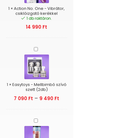
csiklóizgató
kerékkel
1
×
Action No. One - Vibrátor,
csiklóizgató kerékkel
1 db raktáron.
14 990
Ft
Easytoys
-
Mellbimbó
szívó
szett
(2db)
1
×
Easytoys - Mellbimbó szívó
szett (2db)
–
7 090
Ft
9 490
Ft
Cloneboy
-
Pénisz
másoló