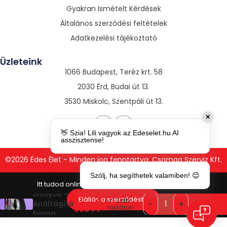
Gyakran Ismételt Kérdések
Általános szerződési feltételek
Adatkezelési tájékoztató
Üzleteink
1066 Budapest, Teréz krt. 58
2030 Érd, Budai út 13.
3530 Miskolc, Szentpáli út 13.
✕
👋 Szia! Lili vagyok az Edeselet.hu AI
asszisztense!
©2026 Édes Élet - Minden jog fenntartva. Csomag Szerviz Kft.
Szólj, ha segíthetek valamiben! 😊
Moove
Intoyou –
2
Elállás a szerződéstől
2 db
Análtágító
390
Ft
raktáron.
horog
(fekete)