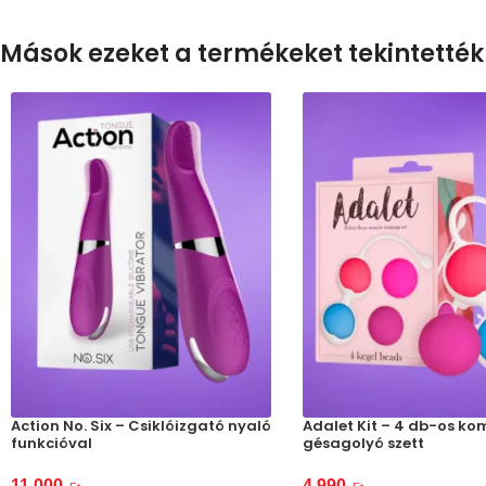
Mások ezeket a termékeket tekintették
Action No. Six – Csiklóizgató nyaló
Adalet Kit – 4 db-os k
funkcióval
gésagolyó szett
11 000
4 990