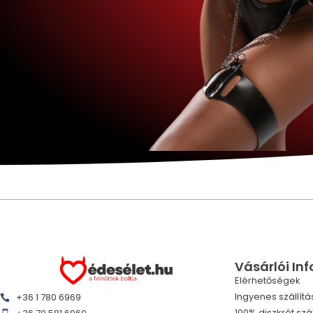
Vásárlói In
Elérhetőségek
Ingyenes szállítá
+36 1 780 6969
100% diszkrét szál