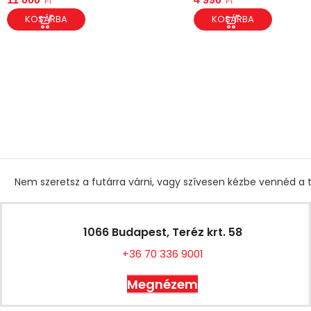
Ft
Ft
KOSÁRBA
KOSÁRBA
Nem szeretsz a futárra várni, vagy szívesen kézbe vennéd a t
1066 Budapest, Teréz krt. 58
+36 70 336 9001
Megnézem