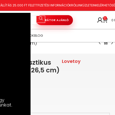
ÁLLÍTÁS 25.000 FT FELETT
FIZETÉSI INFORMÁCIÓK
RÓLUNK
ÜZLETEINK
ELÉRHETŐS
0
0
VIBRÁTOR AJÁNLÓ
ÓRAKOZÁS
TANÁCSOK
BLOG
onggal (26,5 cm)
ze – Realisztikus
Lovetoy
ronggal (26,5 cm)
gy
unkat.