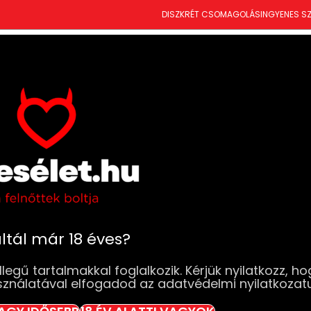
DISZKRÉT CSOMAGOLÁS
INGYENES SZ
T
ÚJDONSÁGOK
SZEXJÁTÉKOK
RUHÁK & FEHÉRNEMŰK
DROGÉRIA
BDSM
SZ
k
Lovetoy King Size – Realisztikus dildó tapadókor
Lovetoy King Si
dildó tapadóko
Elfogyott
ltál már 18 éves?
11 990
Ft
legű tartalmakkal foglalkozik. Kérjük nyilatkozz, ho
sználatával elfogadod az adatvédelmi nyilatkozat
Elfogyott