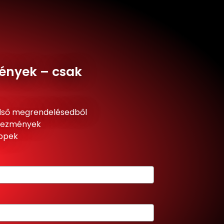
ények – csak
lső megrendelésedből
dvezmények
ippek