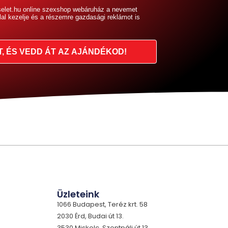
selet.hu online szexshop webáruház a nevemet
lal kezelje és a részemre gazdasági reklámot is
T, ÉS VEDD ÁT AZ AJÁNDÉKOD!
Üzleteink
1066 Budapest, Teréz krt. 58
2030 Érd, Budai út 13.
3530 Miskolc, Szentpáli út 13.