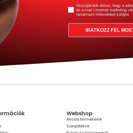
GDPR
Hozzájárulok ahhoz, hogy a ede
és e-mail címemet marketing cél
tartalmazó hírleveleket küldjön.
IRATKOZZ FEL MOS
formációk
Webshop
Akciós termékeink
s
Szexjátékok
lítás
Ruhák és fehérneműk