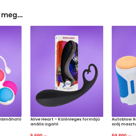
 meg...
ombináható
Alive Heart – Különleges formájú
Autoblow A
anális izgató
száj maszt
5 590
59 890
–