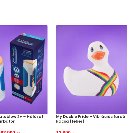
utoblow 2+ – Hálózati
My Duckie Pride – Vibrációs fürdő
urbátor
kacsa (fehér)
63 990
12 890