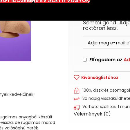
VAGY IDŐSEBB
18 ÉV ALATTI VAGYOK
Ez a termék jelenl
Semmi gond! Adja 
raktáron lesz.
Elfogadom az
Ad
Kívánságlistához
100% diszkrét csomago
nyek kedvelőinek!
30 napig visszaküldhet
Várható szállítás: 1 mu
Vélemények (0)
 rugalmas anyagból készült
ze-vissza, de rugalmas marad
 és valósághű herék