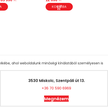
Ft
Ft
A
KOSÁRBA
gyikébe, ahol weboldalunk minőségi kínálatából személyesen is
3530 Miskolc, Szentpáli út 13.
+36 70 590 6969
Megnézem