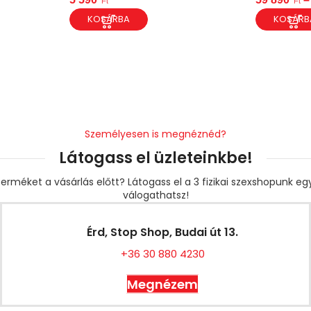
Ft
Ft
KOSÁRBA
KOSÁRB
Személyesen is megnéznéd?
Látogass el üzleteinkbe!
erméket a vásárlás előtt? Látogass el a 3 fizikai szexshopunk e
válogathatsz!
Érd, Stop Shop, Budai út 13.
+36 30 880 4230
Megnézem