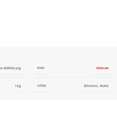
s elállási jog
Nőknek
KINEK
1 kg
Bőrszínű
,
Natúr
SZÍNEK