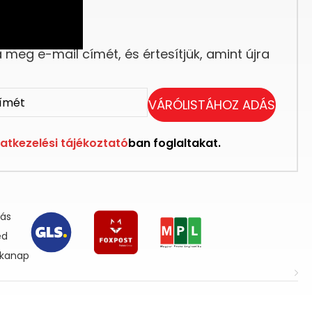
eg elfogyott.
meg e-mail címét, és értesítjük, amint újra
VÁRÓLISTÁHOZ ADÁS
atkezelési tájékoztató
ban foglaltakat.
lás
ed
nkanap