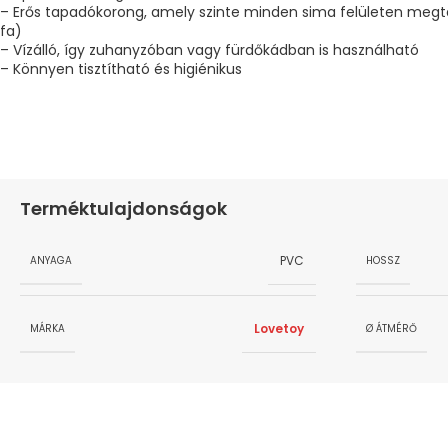
– Erős tapadókorong, amely szinte minden sima felületen megta
fa)
– Vízálló, így zuhanyzóban vagy fürdőkádban is használható
– Könnyen tisztítható és higiénikus
Terméktulajdonságok
PVC
ANYAGA
HOSSZ
Lovetoy
MÁRKA
Ø ÁTMÉRŐ