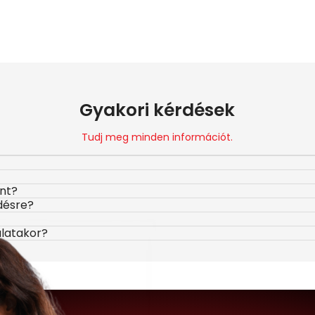
Gyakori kérdések
Tudj meg minden információt.
ont?
désre?
álatakor?