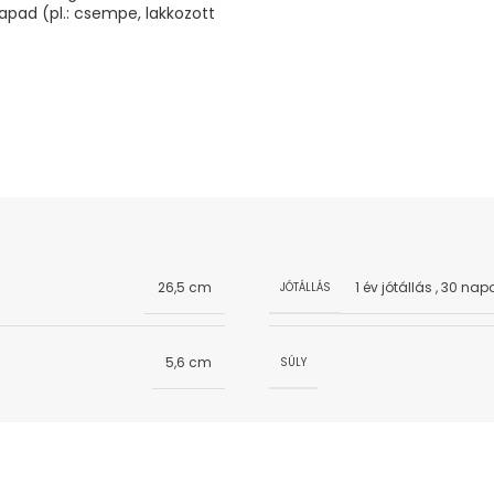
pad (pl.: csempe, lakkozott
26,5 cm
1 év jótállás
,
30 napo
JÓTÁLLÁS
5,6 cm
SÚLY