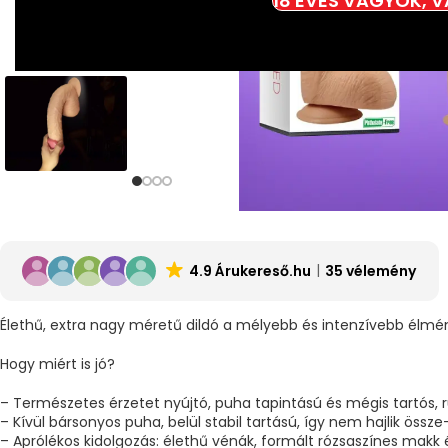
18 ÉVES VAGYOK, 
4.9 Árukereső.hu
35 vélemény
Élethű, extra nagy méretű dildó a mélyebb és intenzívebb élmé
Hogy miért is jó?
– Természetes érzetet nyújtó, puha tapintású és mégis tartós,
– Kívül bársonyos puha, belül stabil tartású, így nem hajlik öss
– Aprólékos kidolgozás: élethű vénák, formált rózsaszínes makk