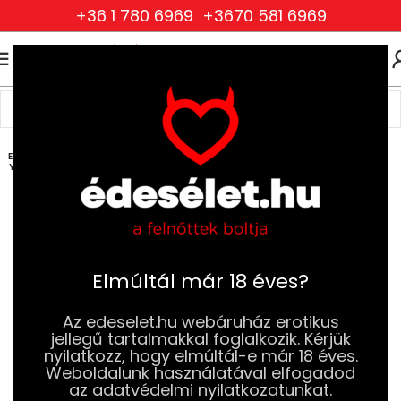
+36 1 780 6969
+3670 581 6969
0
0
FT
Kezdőlap
Szexjátékok
Dildók
Realisztikus Dildók
ELFOG
YOTT
Elmúltál már 18 éves?
Az edeselet.hu webáruház erotikus
jellegű tartalmakkal foglalkozik. Kérjük
nyilatkozz, hogy elmúltál-e már 18 éves.
Weboldalunk használatával elfogadod
az adatvédelmi nyilatkozatunkat.