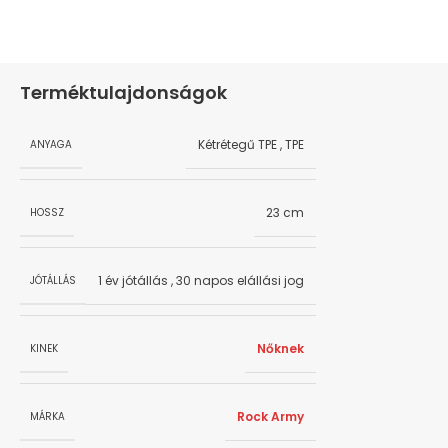
Terméktulajdonságok
Kétrétegű TPE
,
TPE
ANYAGA
23 cm
HOSSZ
1 év jótállás
,
30 napos elállási jog
JÓTÁLLÁS
Nőknek
KINEK
Rock Army
MÁRKA