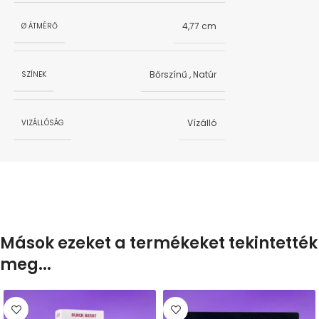
4,77 cm
Ø ÁTMÉRŐ
Bőrszínű
,
Natúr
SZÍNEK
Vízálló
VIZÁLLÓSÁG
Mások ezeket a termékeket tekintették
meg...