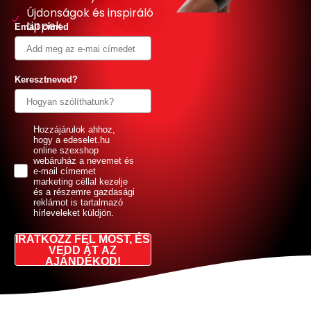
Újdonságok és inspiráló
tippek
Email címed
Keresztneved?
GDPR
Hozzájárulok ahhoz,
hogy a edeselet.hu
online szexshop
webáruház a nevemet és
e-mail címemet
marketing céllal kezelje
és a részemre gazdasági
reklámot is tartalmazó
hírleveleket küldjön.
IRATKOZZ FEL MOST, ÉS
VEDD ÁT AZ
AJÁNDÉKOD!