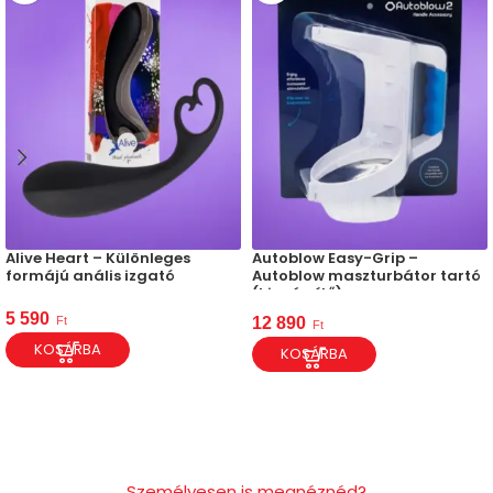
Alive Heart – Különleges
Autoblow Easy-Grip –
formájú anális izgató
Autoblow maszturbátor tartó
(kiegészítő)
5 590
Ft
12 890
Ft
KOSÁRBA
KOSÁRBA
Személyesen is megnéznéd?