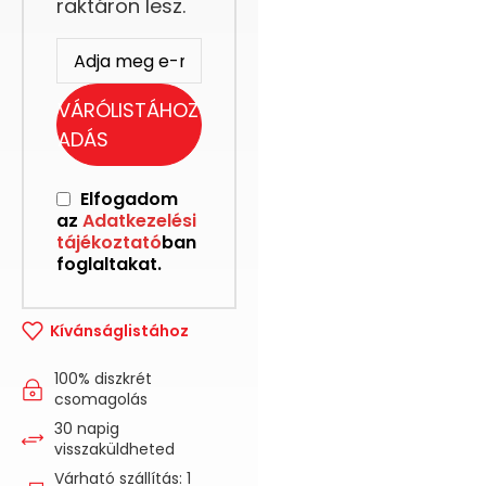
raktáron lesz.
VÁRÓLISTÁHOZ
ADÁS
Elfogadom
az
Adatkezelési
tájékoztató
ban
foglaltakat.
Kívánságlistához
100% diszkrét
csomagolás
30 napig
visszaküldheted
Várható szállítás: 1