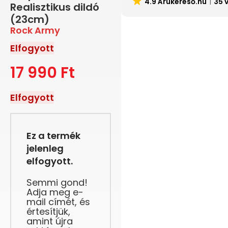
4.9 Árukereső.hu
35 
Realisztikus dildó
(23cm)
Rock Army
Elfogyott
17 990
Ft
Elfogyott
Ez a termék
jelenleg
elfogyott.
Semmi gond!
Adja meg e-
mail címét, és
értesítjük,
amint újra