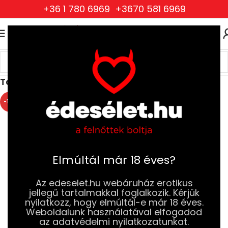
+36 1 780 6969
+3670 581 6969
0
0
FT
Kezdőlap
Erotikus Játékok, Ajándékok és Partikellékek
Társasjátékok
-10%
Elmúltál már 18 éves?
Az edeselet.hu webáruház erotikus
jellegű tartalmakkal foglalkozik. Kérjük
nyilatkozz, hogy elmúltál-e már 18 éves.
Weboldalunk használatával elfogadod
az adatvédelmi nyilatkozatunkat.