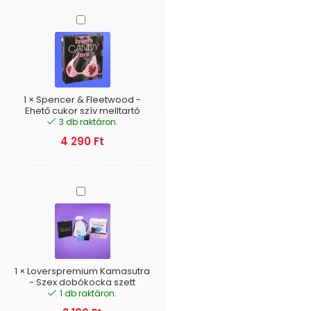
Spencer
&
Fleetwood
-
Ehető
cukor
szív
1
×
Spencer & Fleetwood -
melltartó
Ehető cukor szív melltartó
3 db raktáron.
4 290
Ft
Loverspremium
Kamasutra
-
Szex
dobókocka
szett
1
×
Loverspremium Kamasutra
- Szex dobókocka szett
1 db raktáron.