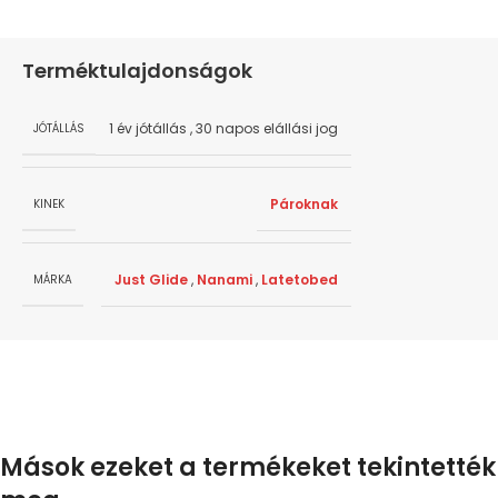
Terméktulajdonságok
1 év jótállás
,
30 napos elállási jog
JÓTÁLLÁS
Pároknak
KINEK
Just Glide
,
Nanami
,
Latetobed
MÁRKA
Mások ezeket a termékeket tekintették