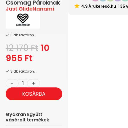
Csomag Pároknak
4.9 Árukereső.hu
35 
Just Glide
Nanami
3 db raktáron.
12 170
Ft
10
955
Ft
3 db raktáron.
KOSÁRBA
Gyakran Együtt
vásárolt termékek