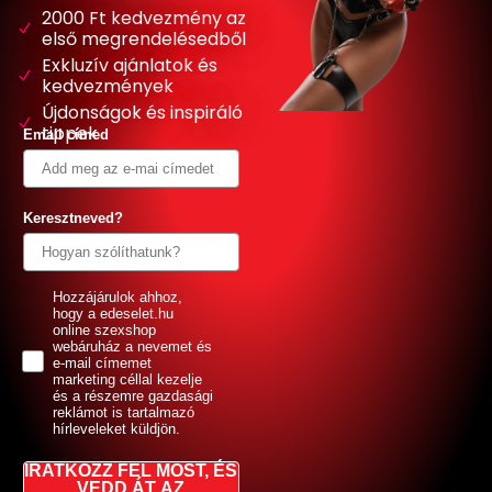
2000 Ft kedvezmény az
első megrendelésedből
Exkluzív ajánlatok és
kedvezmények
Újdonságok és inspiráló
tippek
Email címed
Keresztneved?
GDPR
Hozzájárulok ahhoz,
hogy a edeselet.hu
online szexshop
webáruház a nevemet és
e-mail címemet
marketing céllal kezelje
és a részemre gazdasági
reklámot is tartalmazó
hírleveleket küldjön.
IRATKOZZ FEL MOST, ÉS
VEDD ÁT AZ