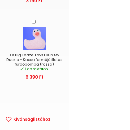
3 190
Ft
Big
Teaze
Toys
I
Rub
My
Duckie
1
×
Big Teaze Toys I Rub My
-
Duckie - Kacsa formájú illatos
fürdőbomba (rózsa)
Kacsa
1 db raktáron.
formájú
illatos
6 390
Ft
fürdőbomba
(rózsa)
Kívánságlistához