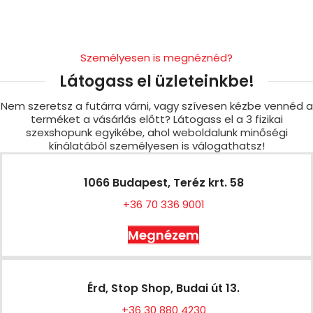
Személyesen is megnéznéd?
Látogass el üzleteinkbe!
Nem szeretsz a futárra várni, vagy szívesen kézbe vennéd a
terméket a vásárlás előtt? Látogass el a 3 fizikai
szexshopunk egyikébe, ahol weboldalunk minőségi
kínálatából személyesen is válogathatsz!
1066 Budapest, Teréz krt. 58
+36 70 336 9001
Megnézem
Érd, Stop Shop, Budai út 13.
+36 30 880 4230