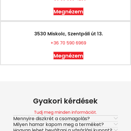
Megnézem
3530 Miskolc, Szentpáli út 13.
+36 70 590 6969
Megnézem
Gyakori kérdések
Tudj meg minden információt.
Mennyire diszkrét a csomagolás?
Milyen hamar kapom meg a terméket?
Hogyan lehet beváltani a vásárlási kupont?