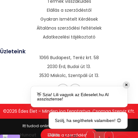
Termék visszaküldés
Elállás a szerződéstől
Gyakran Ismételt Kérdések
Általános szerződési feltételek
Adatkezelési tájékoztató
Üzleteink
1066 Budapest, Teréz krt. 58
2030 Érd, Budai út 13.
3530 Miskolc, Szentpáli út 13.
✕
👋 Szia! Lili vagyok az Edeselet.hu AI
asszisztense!
©2026 Édes Élet - Minden jog fenntartva. Csomag Szerviz Kft.
Szólj, ha segíthetek valamiben! 😊
Évfordulós
12
Huncut
170
Elállás a szerződéstől
Ft
3 db