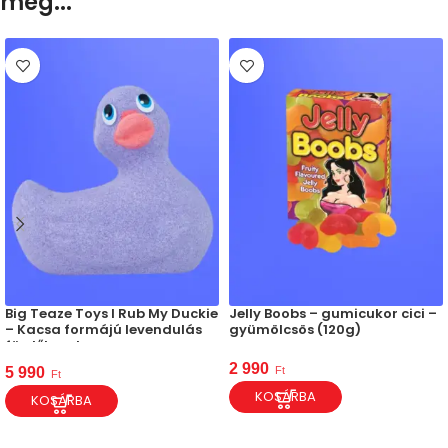
meg...
Big Teaze Toys I Rub My Duckie
Jelly Boobs – gumicukor cici –
– Kacsa formájú levendulás
gyümölcsös (120g)
fürdőbomba
2 990
Ft
5 990
Ft
KOSÁRBA
KOSÁRBA