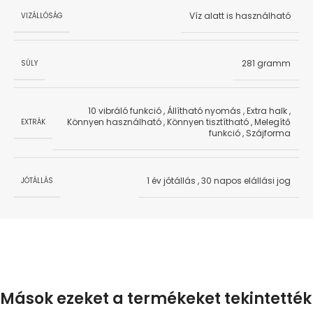
Víz alatt is használható
VIZÁLLÓSÁG
281 gramm
SÚLY
10 vibráló funkció
,
Állítható nyomás
,
Extra halk
,
Könnyen használható
,
Könnyen tisztítható
,
Melegítő
EXTRÁK
funkció
,
Szájforma
1 év jótállás
,
30 napos elállási jog
JÓTÁLLÁS
Mások ezeket a termékeket tekintették