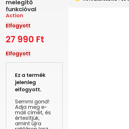
melegítő
funkcióval
Action
Elfogyott
27 990
Ft
Elfogyott
Ez a termék
jelenleg
elfogyott.
Semmi gond!
Adja meg e-
mail címét, és
értesítjük,
amint újra
raktáron lesz.