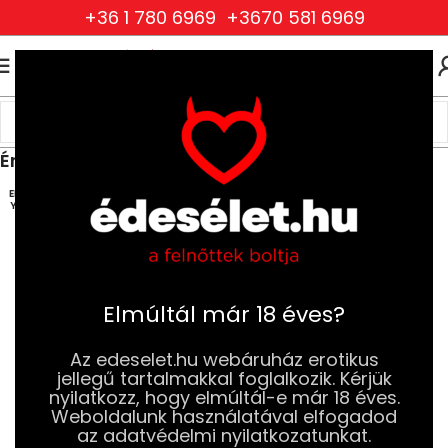
+36 1 780 6969
+3670 581 6969
0
0
FT
Kezdőlap
Szexjátékok
Férfi Szexjátékok,Maszturbátorok
Érintésmentes Maszturbátor
ELFOG
YOTT
Elmúltál már 18 éves?
Az edeselet.hu webáruház erotikus
jellegű tartalmakkal foglalkozik. Kérjük
nyilatkozz, hogy elmúltál-e már 18 éves.
Weboldalunk használatával elfogadod
az adatvédelmi nyilatkozatunkat.