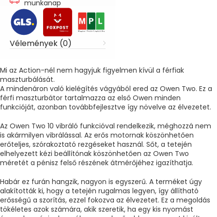
munkanap
Vélemények (0)
Mi az Action-nél nem hagyjuk figyelmen kívül a férfiak
maszturbálását.
A mindenáron való kielégítés vágyából ered az Owen Two. Ez a
férfi maszturbátor tartalmazza az első Owen minden
funkcióját, azonban továbbfejlesztve így növelve az élvezetet.
Az Owen Two 10 vibráló funkcióval rendelkezik, méghozzá nem
is akármilyen vibrálással. Az erős motornak köszönhetően
erőteljes, szórakoztató rezgéseket használ. Sőt, a tetején
elhelyezett kézi beállítónak köszönhetően az Owen Two
méretét a pénisz felső részének átmérőjéhez igazíthatja.
Habár ez furán hangzik, nagyon is egyszerű. A terméket úgy
alakították ki, hogy a tetején rugalmas legyen, így állítható
erősségű a szorítás, ezzel fokozva az élvezetet. Ez a megoldás
tökéletes azok számára, akik szeretik, ha egy kis nyomást