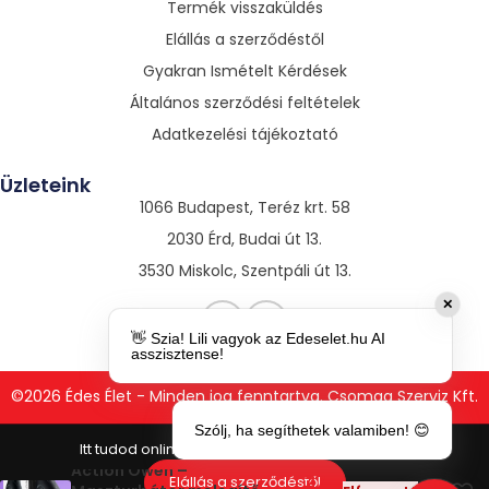
Termék visszaküldés
Elállás a szerződéstől
Gyakran Ismételt Kérdések
Általános szerződési feltételek
Adatkezelési tájékoztató
Üzleteink
1066 Budapest, Teréz krt. 58
2030 Érd, Budai út 13.
3530 Miskolc, Szentpáli út 13.
✕
👋 Szia! Lili vagyok az Edeselet.hu AI
asszisztense!
©2026 Édes Élet - Minden jog fenntartva. Csomag Szerviz Kft.
Szólj, ha segíthetek valamiben! 😊
Action Owen –
27
Elállás a szerződéstől