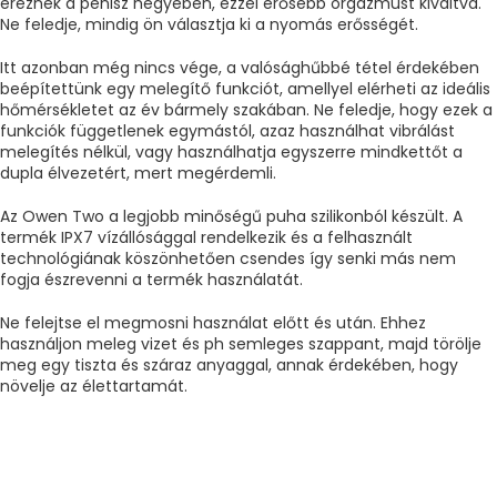
éreznek a pénisz hegyében, ezzel erősebb orgazmust kiváltva.
Ne feledje, mindig ön választja ki a nyomás erősségét.
Itt azonban még nincs vége, a valósághűbbé tétel érdekében
beépítettünk egy melegítő funkciót, amellyel elérheti az ideális
hőmérsékletet az év bármely szakában. Ne feledje, hogy ezek a
funkciók függetlenek egymástól, azaz használhat vibrálást
melegítés nélkül, vagy használhatja egyszerre mindkettőt a
dupla élvezetért, mert megérdemli.
Az Owen Two a legjobb minőségű puha szilikonból készült. A
termék IPX7 vízállósággal rendelkezik és a felhasznált
technológiának köszönhetően csendes így senki más nem
fogja észrevenni a termék használatát.
Ne felejtse el megmosni használat előtt és után. Ehhez
használjon meleg vizet és ph semleges szappant, majd törölje
meg egy tiszta és száraz anyaggal, annak érdekében, hogy
növelje az élettartamát.