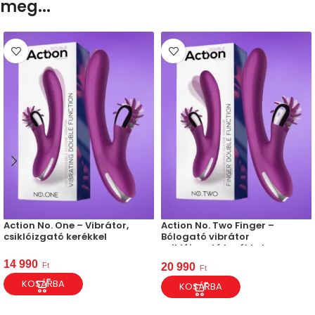
meg...
Action No. One – Vibrátor,
Action No. Two Finger –
csiklóizgató kerékkel
Bólogató vibrátor
csiklóizgató kerékkel
14 990
Ft
20 990
Ft
KOSÁRBA
KOSÁRBA