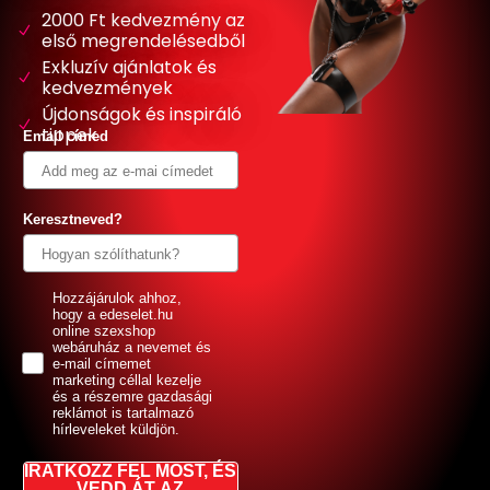
2000 Ft kedvezmény az
első megrendelésedből
Exkluzív ajánlatok és
kedvezmények
Újdonságok és inspiráló
tippek
Email címed
Keresztneved?
GDPR
Hozzájárulok ahhoz,
hogy a edeselet.hu
online szexshop
webáruház a nevemet és
e-mail címemet
marketing céllal kezelje
és a részemre gazdasági
reklámot is tartalmazó
hírleveleket küldjön.
IRATKOZZ FEL MOST, ÉS
VEDD ÁT AZ