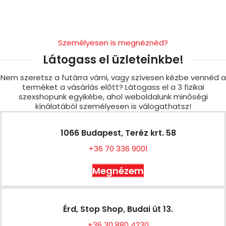
Személyesen is megnéznéd?
Látogass el üzleteinkbe!
Nem szeretsz a futárra várni, vagy szívesen kézbe vennéd a
terméket a vásárlás előtt? Látogass el a 3 fizikai
szexshopunk egyikébe, ahol weboldalunk minőségi
kínálatából személyesen is válogathatsz!
1066 Budapest, Teréz krt. 58
+36 70 336 9001
Megnézem
Érd, Stop Shop, Budai út 13.
+36 30 880 4230