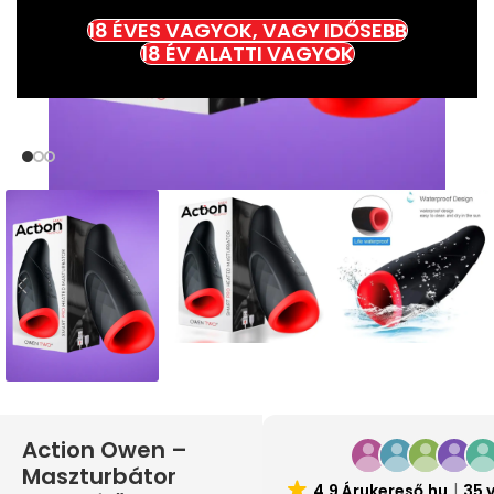
18 ÉVES VAGYOK, VAGY IDŐSEBB
18 ÉV ALATTI VAGYOK
Action Owen –
Maszturbátor
4.9 Árukereső.hu
35 