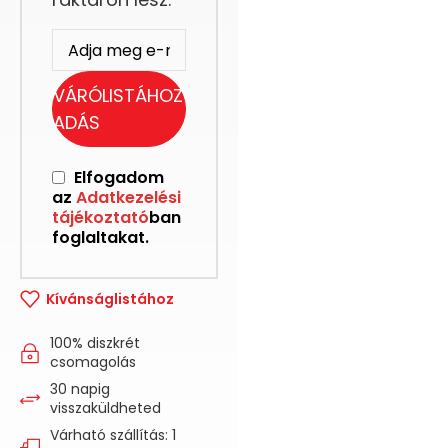
VÁRÓLISTÁHOZ
ADÁS
Elfogadom
az
Adatkezelési
tájékoztató
ban
foglaltakat.
Kívánságlistához
100% diszkrét
csomagolás
30 napig
visszaküldheted
Várható szállítás: 1