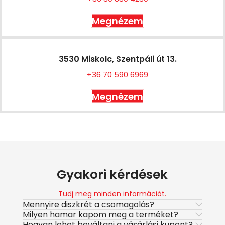
Megnézem
3530 Miskolc, Szentpáli út 13.
+36 70 590 6969
Megnézem
Gyakori kérdések
Tudj meg minden információt.
Mennyire diszkrét a csomagolás?
Milyen hamar kapom meg a terméket?
Hogyan lehet beváltani a vásárlási kupont?