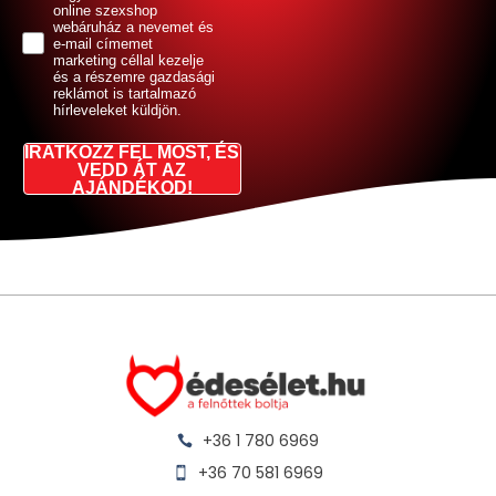
online szexshop
webáruház a nevemet és
e-mail címemet
marketing céllal kezelje
és a részemre gazdasági
reklámot is tartalmazó
hírleveleket küldjön.
IRATKOZZ FEL MOST, ÉS
VEDD ÁT AZ
AJÁNDÉKOD!
+36 1 780 6969
+36 70 581 6969