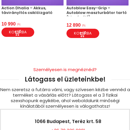
Action Dhalia – Akkus,
Autoblow Easy-Grip –
távirányítós csiklóizgató
Autoblow maszturbátor tartó
(kiegészítő)
10 990
Ft
12 890
Ft
KOSÁRBA
KOSÁRBA
Személyesen is megnéznéd?
Látogass el üzleteinkbe!
Nem szeretsz a futárra várni, vagy szívesen kézbe vennéd a
terméket a vásárlás előtt? Látogass el a 3 fizikai
szexshopunk egyikébe, ahol weboldalunk minőségi
kínálatából személyesen is válogathatsz!
1066 Budapest, Teréz krt. 58