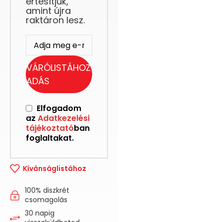
értesítjük,
amint újra
raktáron lesz.
VÁRÓLISTÁHOZ
ADÁS
Elfogadom
az
Adatkezelési
tájékoztató
ban
foglaltakat.
Kívánságlistához
100% diszkrét
csomagolás
30 napig