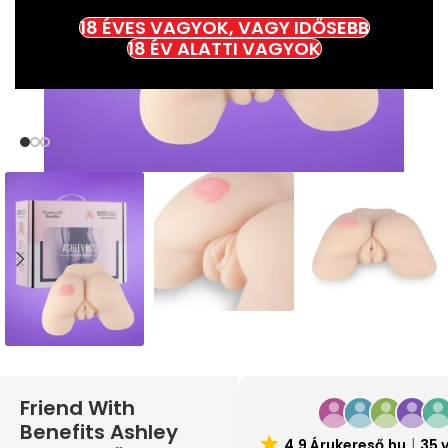
18 ÉVES VAGYOK, VAGY IDŐSEBB
18 ÉV ALATTI VAGYOK
Friend With
Benefits Ashley
4.9 Árukereső.hu
35 