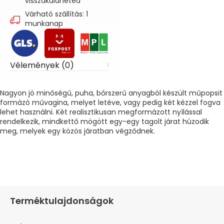
visszaküldheted
Várható szállítás: 1
munkanap
Vélemények (0)
Nagyon jó minőségű, puha, bőrszerű anyagból készült műpopsit
formázó művagina, melyet letéve, vagy pedig két kézzel fogva
lehet használni. Két realisztikusan megformázott nyílással
rendelkezik, mindkettő mögött egy-egy tagolt járat húzodik
meg, melyek egy közös járatban végződnek.
Terméktulajdonságok