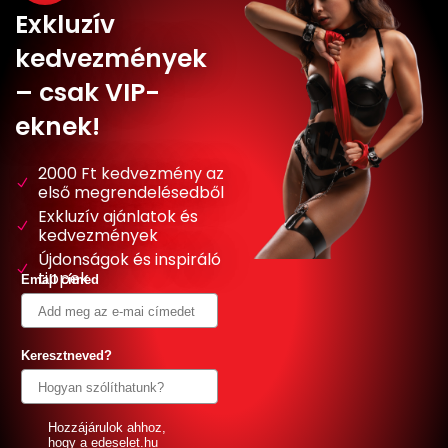
Exkluzív
kedvezmények
– csak VIP-
eknek!
2000 Ft kedvezmény az
első megrendelésedből
Exkluzív ajánlatok és
kedvezmények
Újdonságok és inspiráló
tippek
Email címed
Keresztneved?
GDPR
Hozzájárulok ahhoz,
hogy a edeselet.hu