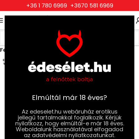
+36 1 780 6969
+3670 581 6969
0
0
FT
Kezdőlap
Szexjátékok
Férfi Szexjátékok,Maszturbátorok
Fenék Maszturbátor
ELFOG
YOTT
Elmúltál már 18 éves?
Az edeselet.hu webáruház erotikus
jellegű tartalmakkal foglalkozik. Kérjük
nyilatkozz, hogy elmúltál-e már 18 éves.
Weboldalunk használatával elfogadod
az adatvédelmi nyilatkozatunkat.