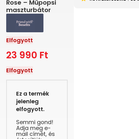
Rose – Műpopsi
maszturbátor
Elfogyott
23 990
Ft
Elfogyott
Ez a termék
jelenleg
elfogyott.
Semmi gond!
Adja meg e-
mail címét, és