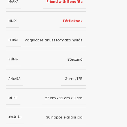
Friend with Benefits
MÁRKA
Férfiaknak
KINEK
Vaginát és ánusz formázó nyílás
EXTRÁK
Bőrszínű
SZÍNEK
Gumi
,
TPR
ANYAGA
27 cm x 22 cm x 9 cm
MÉRET
30 napos elállási jog
JÓTÁLLÁS