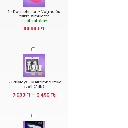
csikló
stimulátor
1
×
Doc Johnson - Vagina és
csikló stimulátor
1 db raktáron.
64 990
Ft
Easytoys
-
Mellbimbó
szívó
szett
(2db)
1
×
Easytoys - Mellbimbó szívó
szett (2db)
–
7 090
Ft
9 490
Ft
Autoblow
Easy-
Grip