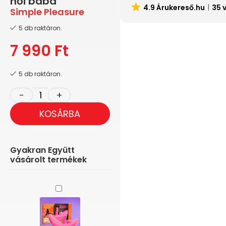
női baba
4.9 Árukereső.hu
35 
Simple Pleasure
5 db raktáron.
7 990
Ft
5 db raktáron.
KOSÁRBA
Gyakran Együtt
vásárolt termékek
Doc
Johnson
-
Vagina
és