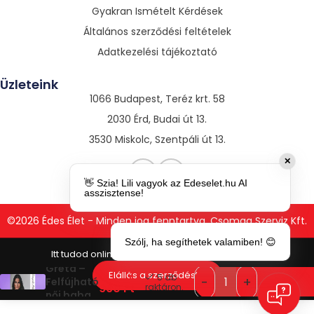
Gyakran Ismételt Kérdések
Általános szerződési feltételek
Adatkezelési tájékoztató
Üzleteink
1066 Budapest, Teréz krt. 58
2030 Érd, Budai út 13.
3530 Miskolc, Szentpáli út 13.
✕
👋 Szia! Lili vagyok az Edeselet.hu AI
asszisztense!
©2026 Édes Élet - Minden jog fenntartva. Csomag Szerviz Kft.
Szólj, ha segíthetek valamiben! 😊
Greta –
7
Elállás a szerződéstől
5 db
Felfújható
990
Ft
raktáron.
női baba