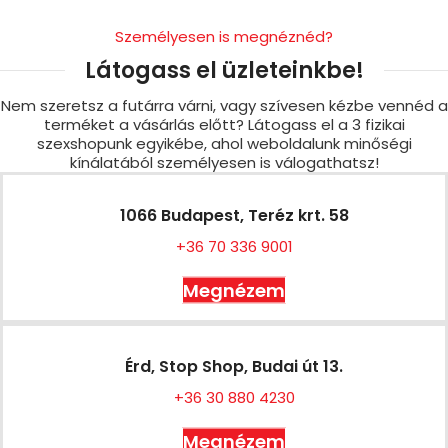
Személyesen is megnéznéd?
Látogass el üzleteinkbe!
Nem szeretsz a futárra várni, vagy szívesen kézbe vennéd a
terméket a vásárlás előtt? Látogass el a 3 fizikai
szexshopunk egyikébe, ahol weboldalunk minőségi
kínálatából személyesen is válogathatsz!
1066 Budapest, Teréz krt. 58
+36 70 336 9001
Megnézem
Érd, Stop Shop, Budai út 13.
+36 30 880 4230
Megnézem