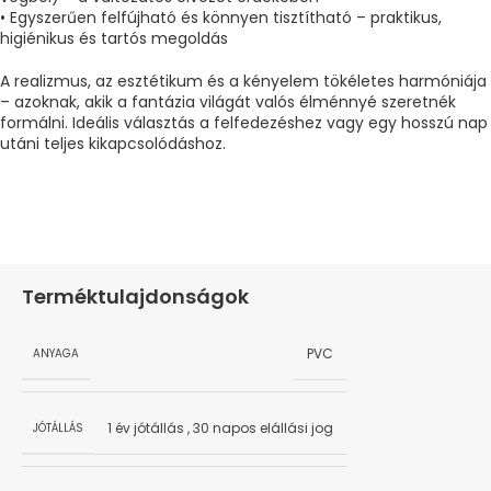
• Egyszerűen felfújható és könnyen tisztítható – praktikus,
higiénikus és tartós megoldás
A realizmus, az esztétikum és a kényelem tökéletes harmóniája
– azoknak, akik a fantázia világát valós élménnyé szeretnék
formálni. Ideális választás a felfedezéshez vagy egy hosszú nap
utáni teljes kikapcsolódáshoz.
Terméktulajdonságok
PVC
ANYAGA
1 év jótállás
,
30 napos elállási jog
JÓTÁLLÁS