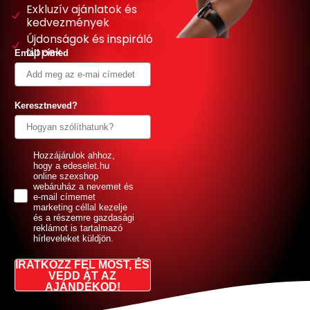
Exkluzív ajánlatok és
kedvezmények
Újdonságok és inspiráló
tippek
Email címed
Keresztneved?
GDPR
Hozzájárulok ahhoz,
hogy a edeselet.hu
online szexshop
webáruház a nevemet és
e-mail címemet
marketing céllal kezelje
és a részemre gazdasági
reklámot is tartalmazó
hírleveleket küldjön.
IRATKOZZ FEL MOST, ÉS
VEDD ÁT AZ
AJÁNDÉKOD!