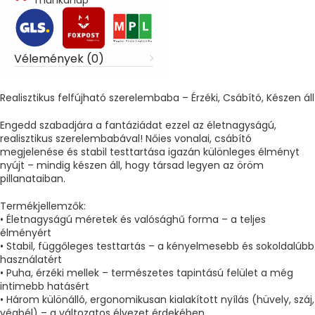
Vélemények (0)
Realisztikus felfújható szerelembaba – Érzéki, Csábító, Készen áll
Engedd szabadjára a fantáziádat ezzel az életnagyságú,
realisztikus szerelembabával! Nőies vonalai, csábító
megjelenése és stabil testtartása igazán különleges élményt
nyújt – mindig készen áll, hogy társad legyen az öröm
pillanataiban.
Termékjellemzők:
• Életnagyságú méretek és valósághű forma – a teljes
élményért
• Stabil, függőleges testtartás – a kényelmesebb és sokoldalúbb
használatért
• Puha, érzéki mellek – természetes tapintású felület a még
intimebb hatásért
• Három különálló, ergonomikusan kialakított nyílás (hüvely, száj,
végbél) – a változatos élvezet érdekében