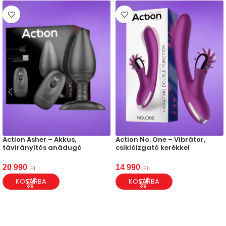
Action Asher – Akkus,
Action No. One – Vibrátor,
távirányítós anádugó
csiklóizgató kerékkel
20 990
14 990
Ft
Ft
KOSÁRBA
KOSÁRBA