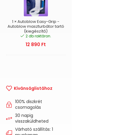
-
Autoblow
maszturbátor
tartó
1
×
Autoblow Easy-Grip -
(kiegészítő)
Autoblow maszturbátor tartó
(kiegészítő)
2 db raktáron.
12 890
Ft
Kívánságlistához
100% diszkrét
csomagolás
30 napig
visszaküldheted
Várható szállítás: 1
munkanap