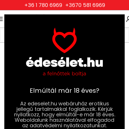
+36 1 780 6969
+3670 581 6969
0
0
FT
Kezdőlap
Szexjátékok
Férfi Szexjátékok,Maszturbátorok
Szexbabák
Elmúltál már 18 éves?
Az edeselet.hu webáruház erotikus
jellegű tartalmakkal foglalkozik. Kérjük
nyilatkozz, hogy elmúltál-e már 18 éves.
Weboldalunk használatával elfogadod
az adatvédelmi nyilatkozatunkat.