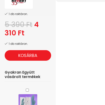
1 db raktáron.
5 390
Ft
4
310
Ft
1 db raktáron.
KOSÁRBA
Gyakran Együtt
vásárolt termékek
Bloom
Vibe
The
Violet