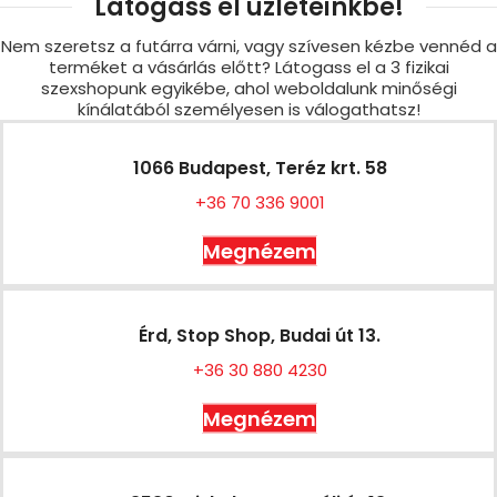
Látogass el üzleteinkbe!
Nem szeretsz a futárra várni, vagy szívesen kézbe vennéd a
terméket a vásárlás előtt? Látogass el a 3 fizikai
szexshopunk egyikébe, ahol weboldalunk minőségi
kínálatából személyesen is válogathatsz!
1066 Budapest, Teréz krt. 58
+36 70 336 9001
Megnézem
Érd, Stop Shop, Budai út 13.
+36 30 880 4230
Megnézem