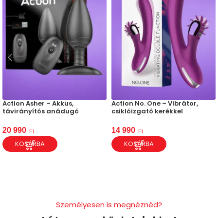
Action Asher – Akkus,
Action No. One – Vibrátor,
távirányítós anádugó
csiklóizgató kerékkel
20 990
14 990
Ft
Ft
KOSÁRBA
KOSÁRBA
Személyesen is megnéznéd?