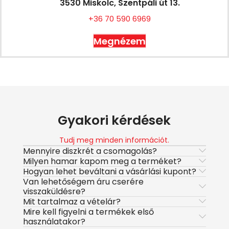
3530 Miskolc, Szentpáli út 13.
+36 70 590 6969
Megnézem
Gyakori kérdések
Tudj meg minden információt.
Mennyire diszkrét a csomagolás?
Milyen hamar kapom meg a terméket?
Hogyan lehet beváltani a vásárlási kupont?
Van lehetőségem áru cserére
visszaküldésre?
Mit tartalmaz a vételár?
Mire kell figyelni a termékek első
használatakor?