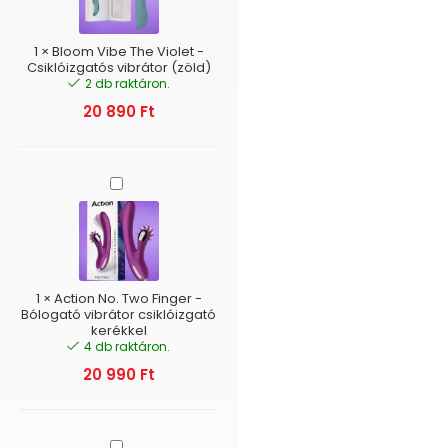
-
Csiklóizgatós
vibrátor
1
×
Bloom Vibe The Violet -
(zöld)
Csiklóizgatós vibrátor (zöld)
2 db raktáron.
20 890
Ft
Action
No.
Two
Finger
-
Bólogató
vibrátor
1
×
Action No. Two Finger -
csiklóizgató
Bólogató vibrátor csiklóizgató
kerékkel
kerékkel
4 db raktáron.
20 990
Ft
Action