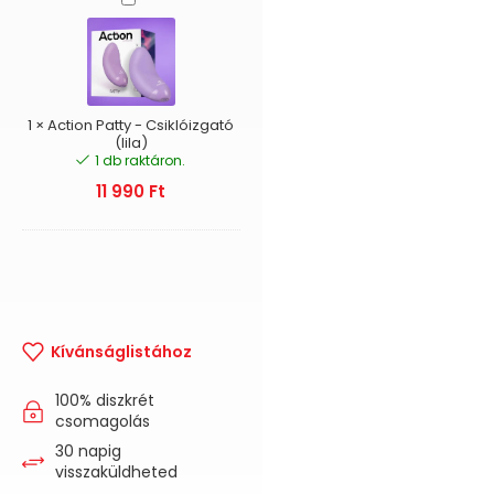
Patty
-
Csiklóizgató
(lila)
1
×
Action Patty - Csiklóizgató
(lila)
1 db raktáron.
11 990
Ft
Kívánságlistához
100% diszkrét
csomagolás
30 napig
visszaküldheted