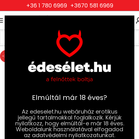
+36 1 780 6969
+3670 581 6969
0
0
FT
Kezdőlap
Szexjátékok
Péniszgyűrűk
Állítható Méretű Péniszgyűrűk
-20%
Elmúltál már 18 éves?
Az edeselet.hu webáruház erotikus
jellegű tartalmakkal foglalkozik. Kérjük
nyilatkozz, hogy elmúltál-e már 18 éves.
Weboldalunk használatával elfogadod
az adatvédelmi nyilatkozatunkat.