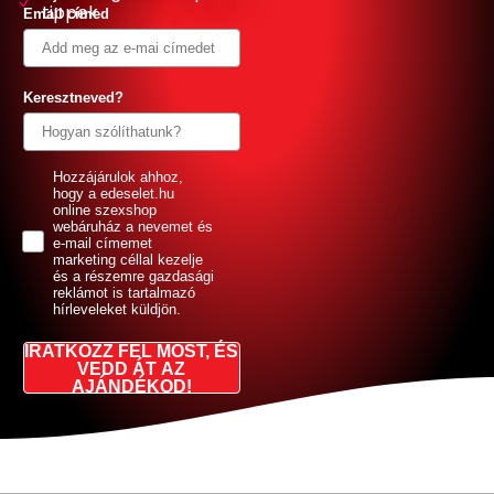
tippek
Email címed
Keresztneved?
GDPR
Hozzájárulok ahhoz,
hogy a edeselet.hu
online szexshop
webáruház a nevemet és
e-mail címemet
marketing céllal kezelje
és a részemre gazdasági
reklámot is tartalmazó
hírleveleket küldjön.
IRATKOZZ FEL MOST, ÉS
VEDD ÁT AZ
AJÁNDÉKOD!