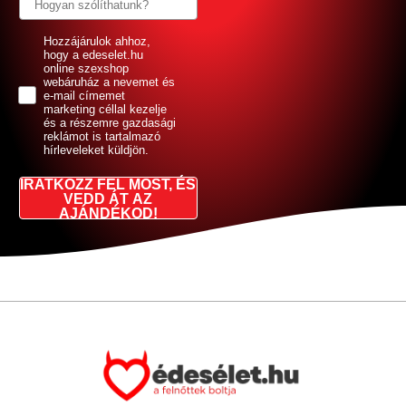
GDPR
Hozzájárulok ahhoz,
hogy a edeselet.hu
online szexshop
webáruház a nevemet és
e-mail címemet
marketing céllal kezelje
és a részemre gazdasági
reklámot is tartalmazó
hírleveleket küldjön.
IRATKOZZ FEL MOST, ÉS
VEDD ÁT AZ
AJÁNDÉKOD!