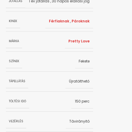
1 év jótállás
,
30 napos elállási jog
JÓTÁLLÁS
Férfiaknak
,
Pároknak
KINEK
Pretty Love
MÁRKA
Fekete
SZÍNEK
Újratölthető
TÁPELLÁTÁS
150 perc
TÖLTÉSI IDŐ
Távirányitó
VEZÉRLÉS