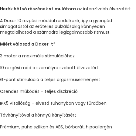
Herék hátsó részének stimulátora
az intenzívebb élvezetért
A Daxer 10 rezgési móddal rendelkezik, így a gyengéd
simogatástól az erőteljes pulzálásokig könnyedén
megtalálhatod a számodra legizgalmasabb ritmust.
Miért válaszd a Daxer-t?
3 motor a maximális stimulációhoz
10 rezgési mód a személyre szabott élvezetért
G-pont stimuláció a teljes orgazmusélményért
Csendes működés – teljes diszkréció
IPX5 vízállóság – élvezd zuhanyban vagy fürdőben
Távirányítóval a könnyű irányításért
Prémium, puha szilikon és ABS, bőrbarát, hipoallergén