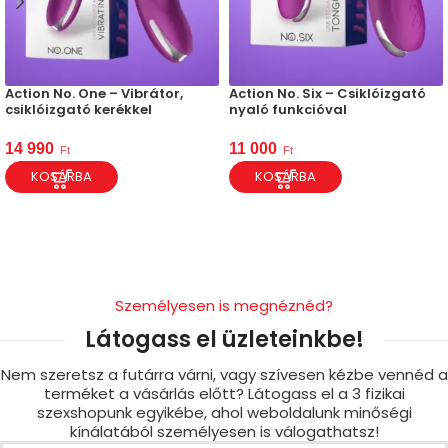
Action No. One – Vibrátor,
Action No. Six – Csiklóizgató
csiklóizgató kerékkel
nyaló funkcióval
14 990
11 000
Ft
Ft
KOSÁRBA
KOSÁRBA
Személyesen is megnéznéd?
Látogass el üzleteinkbe!
Nem szeretsz a futárra várni, vagy szívesen kézbe vennéd a
terméket a vásárlás előtt? Látogass el a 3 fizikai
szexshopunk egyikébe, ahol weboldalunk minőségi
kínálatából személyesen is válogathatsz!