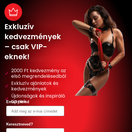
Exkluzív
kedvezmények
– csak VIP-
eknek!
2000 Ft kedvezmény az
első megrendelésedből
Exkluzív ajánlatok és
kedvezmények
Újdonságok és inspiráló
tippek
Email címed
Keresztneved?