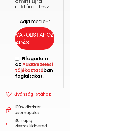
amint újra
raktáron lesz.
VÁRÓLISTÁHOZ
ADÁS
Elfogadom
az
Adatkezelési
tájékoztató
ban
foglaltakat.
Kívánságlistához
100% diszkrét
csomagolás
30 napig
visszaküldheted