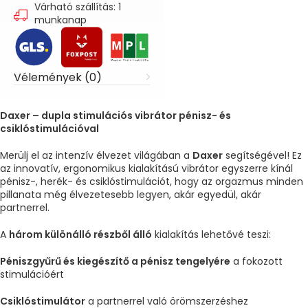
Várható szállítás: 1
munkanap
Vélemények (0)
Daxer – dupla stimulációs vibrátor pénisz- és
csiklóstimulációval
Merülj el az intenzív élvezet világában a
Daxer
segítségével! Ez
az innovatív, ergonomikus kialakítású vibrátor egyszerre kínál
pénisz-, herék- és csiklóstimulációt, hogy az orgazmus minden
pillanata még élvezetesebb legyen, akár egyedül, akár
partnerrel.
A
három különálló részből álló
kialakítás lehetővé teszi:
Péniszgyűrű és kiegészítő a pénisz tengelyére
a fokozott
stimulációért
Csiklóstimulátor
a partnerrel való örömszerzéshez