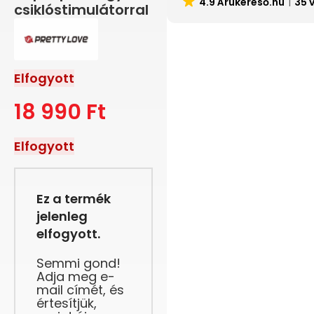
4.9 Árukereső.hu
35 
csiklóstimulátorral
Elfogyott
18 990
Ft
Elfogyott
Ez a termék
jelenleg
elfogyott.
Semmi gond!
Adja meg e-
mail címét, és
értesítjük,