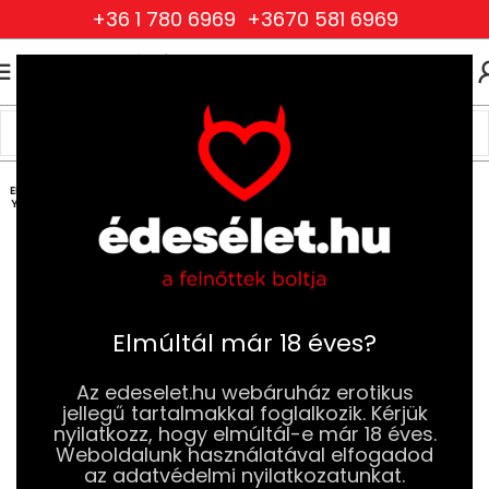
+36 1 780 6969
+3670 581 6969
0
0
FT
Kezdőlap
Szexjátékok
Péniszgyűrűk
Vibrációs Péniszgyűrűk
ELFOG
YOTT
Elmúltál már 18 éves?
Az edeselet.hu webáruház erotikus
jellegű tartalmakkal foglalkozik. Kérjük
nyilatkozz, hogy elmúltál-e már 18 éves.
Weboldalunk használatával elfogadod
az adatvédelmi nyilatkozatunkat.