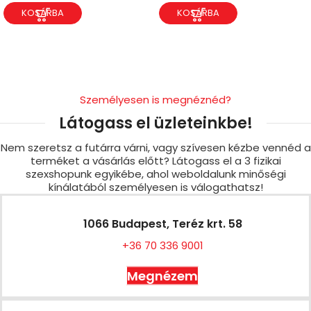
KOSÁRBA
KOSÁRBA
Személyesen is megnéznéd?
Látogass el üzleteinkbe!
Nem szeretsz a futárra várni, vagy szívesen kézbe vennéd a
terméket a vásárlás előtt? Látogass el a 3 fizikai
szexshopunk egyikébe, ahol weboldalunk minőségi
kínálatából személyesen is válogathatsz!
1066 Budapest, Teréz krt. 58
+36 70 336 9001
Megnézem