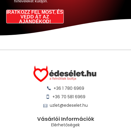
hírleveleket küldjön.
IRATKOZZ FEL MOST, ÉS
VEDD ÁT AZ
AJÁNDÉKOD!
+36 1 780 6969
+36 70 581 6969
uzlet@edeselet.hu
Vásárlói Információk
Elérhetőségek