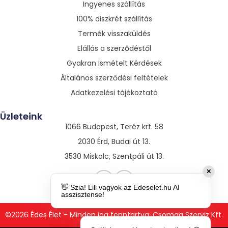
Ingyenes szállítás
100% diszkrét szállítás
Termék visszaküldés
Elállás a szerződéstől
Gyakran Ismételt Kérdések
Általános szerződési feltételek
Adatkezelési tájékoztató
Üzleteink
1066 Budapest, Teréz krt. 58
2030 Érd, Budai út 13.
3530 Miskolc, Szentpáli út 13.
✕
👋 Szia! Lili vagyok az Edeselet.hu AI
asszisztense!
©2026 Édes Élet - Minden jog fenntartva. Csomag Szerviz Kft.