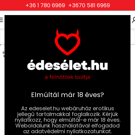
+36 1 780 6969
+3670 581 6969
0
0
FT
Kezdőlap
Szexjátékok
Pénisz és Erekció Növelés
Pénisz Köpenyek
ELFOG
YOTT
Elmúltál már 18 éves?
Az edeselet.hu webáruház erotikus
jellegű tartalmakkal foglalkozik. Kérjük
nyilatkozz, hogy elmúltál-e már 18 éves.
Weboldalunk használatával elfogadod
az adatvédelmi nyilatkozatunkat.