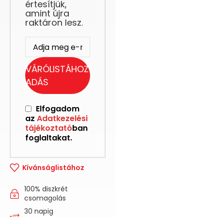
értesítjük,
amint újra
raktáron lesz.
VÁRÓLISTÁHOZ
ADÁS
Elfogadom
az
Adatkezelési
tájékoztató
ban
foglaltakat.
Kívánságlistához
100% diszkrét
csomagolás
30 napig