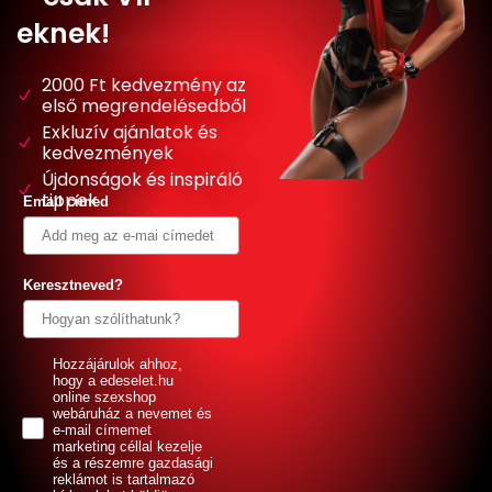
eknek!
2000 Ft kedvezmény az
első megrendelésedből
Exkluzív ajánlatok és
kedvezmények
Újdonságok és inspiráló
tippek
Email címed
Keresztneved?
GDPR
Hozzájárulok ahhoz,
hogy a edeselet.hu
online szexshop
webáruház a nevemet és
e-mail címemet
marketing céllal kezelje
és a részemre gazdasági
reklámot is tartalmazó