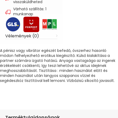
visszaküldheted
Várható szállítás: 1
munkanap
Vélemények (0)
A pénisz vagy vibrátor egészét befedő, óvszerhez hasonló
módon felhelyezhető erotikus kiegészítő. Külső kialakítása a
partner számára izgató hatású. Anyaga vastagsága az ingerek
érzékelését csökkenti, így teszi lehetővé az aktus idejének
meghosszabbítását. Tisztítása : minden használat előtt és
minden használat után langyos szappanos vízzel és
segédeszköz tisztítóval kell lemosni. Vízbázisú síkosító javasolt.
Terméktulajdonságok