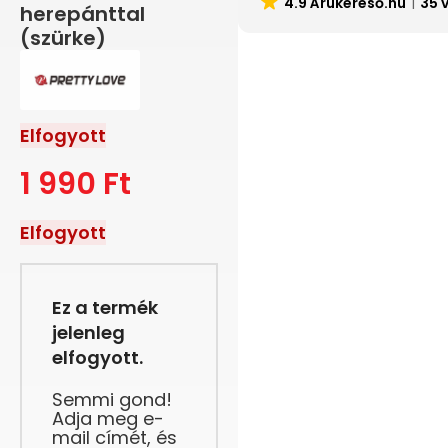
4.9 Árukereső.hu
35 
herepánttal
(szürke)
Elfogyott
1 990
Ft
Elfogyott
Ez a termék
jelenleg
elfogyott.
Semmi gond!
Adja meg e-
mail címét, és