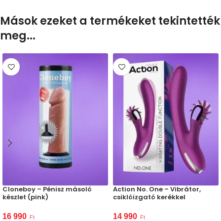
Mások ezeket a termékeket tekintették
meg...
Cloneboy – Pénisz másoló
Action No. One – Vibrátor,
készlet (pink)
csiklóizgató kerékkel
16 990
14 990
Ft
Ft