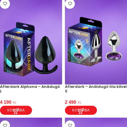
Afterdark Alphona – Anádugó
Afterdark – Análdugó lila kővel
L
S
4 190
2 490
Ft
Ft
KOSÁRBA
KOSÁRBA