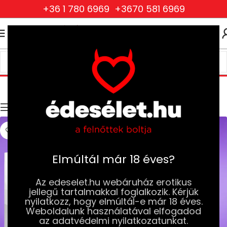
+36 1 780 6969
+3670 581 6969
0
0
FT
Nőknek
Kezdőlap
Kinek termék
Nőknek
Szűrők
Elmúltál már 18 éves?
Az edeselet.hu webáruház erotikus
jellegű tartalmakkal foglalkozik. Kérjük
nyilatkozz, hogy elmúltál-e már 18 éves.
Weboldalunk használatával elfogadod
az adatvédelmi nyilatkozatunkat.