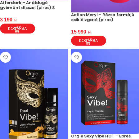
Afterdark – Análdugó
gyémánt dísszel (piros) S
Action Meryl – Rózsa formájú
csiklóizgató (piros)
3 190
Ft
KOSÁRBA
15 990
Ft
KOSÁRBA
Orgie Sexy Vibe HOT – Epres,