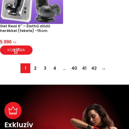
Get Real 6″ – Élethű dildó
herékkel (fekete) -15cm
5 990
Ft
KOSÁRBA
1
2
3
4
…
40
41
42
→
Exkluzív