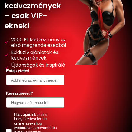
kedvezmények
– csak VIP-
eknek!
2000 Ft kedvezmény az
első megrendelésedből
Exkluzív ajánlatok és
kedvezmények
Újdonságok és inspiráló
tippek
Email címed
Keresztneved?
GDPR
Hozzájárulok ahhoz,
hogy a edeselet.hu
online szexshop
webáruház a nevemet és