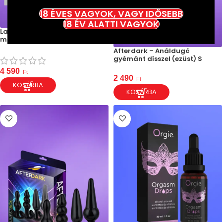
18 ÉVES VAGYOK, VAGY IDŐSEBB
18 ÉV ALATTI VAGYOK
Latetobed Shoty – Tölthető
mini vibrátor (fekete)
Afterdark – Análdugó
gyémánt dísszel (ezüst) S
4 590
Ft
2 490
Ft
KOSÁRBA
KOSÁRBA