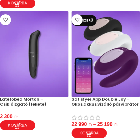
KOSÁRBA
NÉPSZERŰ
Latetobed Morton –
Satisfyer App Double Joy –
Csiklóizgató (fekete)
Okos,akkus,vízálló párvibrátor
2 300
Ft
22 990
–
25 190
KOSÁRBA
Ft
Ft
KOSÁRBA