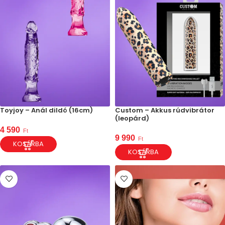
Toyjoy – Anál dildó (16cm)
Custom – Akkus rúdvibrátor
(leopárd)
4 590
Ft
9 990
Ft
KOSÁRBA
KOSÁRBA