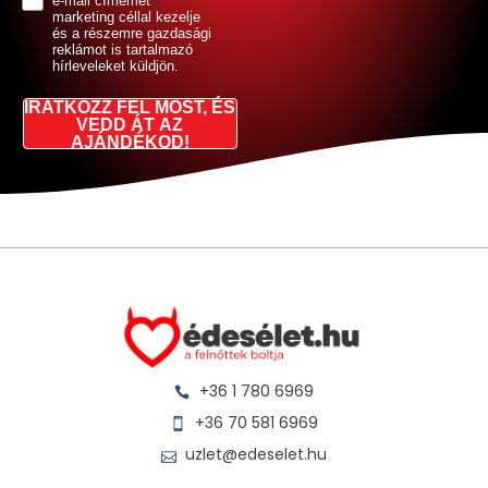
e-mail címemet
marketing céllal kezelje
és a részemre gazdasági
reklámot is tartalmazó
hírleveleket küldjön.
IRATKOZZ FEL MOST, ÉS
VEDD ÁT AZ
AJÁNDÉKOD!
+36 1 780 6969
+36 70 581 6969
uzlet@edeselet.hu