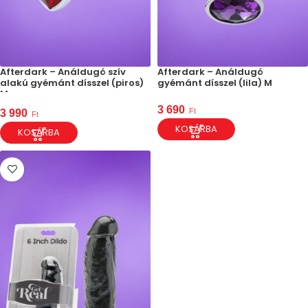
Afterdark – Análdugó szív
Afterdark – Análdugó
alakú gyémánt dísszel (piros)
gyémánt dísszel (lila) M
M
3 690
Ft
3 990
Ft
KOSÁRBA
KOSÁRBA