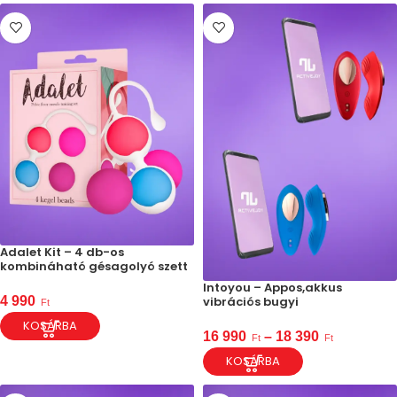
Adalet Kit – 4 db-os
kombináható gésagolyó szett
Intoyou – Appos,akkus
vibrációs bugyi
4 990
Ft
KOSÁRBA
16 990
–
18 390
Ft
Ft
KOSÁRBA