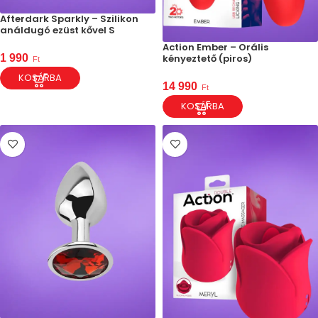
Afterdark Sparkly – Szilikon
análdugó ezüst kővel S
Action Ember – Orális
kényeztető (piros)
1 990
Ft
KOSÁRBA
14 990
Ft
KOSÁRBA