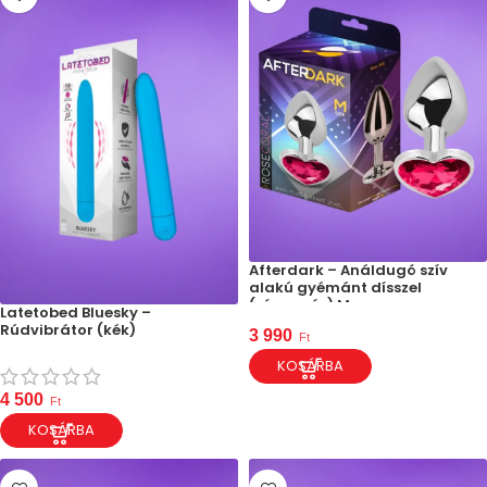
Afterdark – Análdugó szív
alakú gyémánt dísszel
(rózsaszín) M
Latetobed Bluesky –
Rúdvibrátor (kék)
3 990
Ft
KOSÁRBA
4 500
Ft
KOSÁRBA