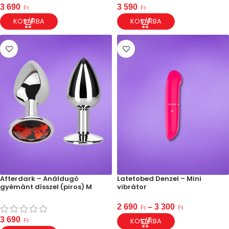
3 690
3 590
Ft
Ft
KOSÁRBA
KOSÁRBA
Afterdark – Análdugó
Latetobed Denzel – Mini
gyémánt dísszel (piros) M
vibrátor
2 690
–
3 300
Ft
Ft
3 690
KOSÁRBA
Ft