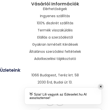
Vásárlói Információk
Elérhetőségek
Ingyenes szállítás
100% diszkrét szállítás
Termék visszaküldés
Elállás a szerződéstől
Gyakran Ismételt Kérdések
Általános szerződési feltételek
Adatkezelési tájékoztató
Üzleteink
1066 Budapest, Teréz krt. 58
2030 Érd, Budai út 13.
✕
3530 Miskolc, Szentpáli út 13.
👋 Szia! Lili vagyok az Edeselet.hu AI
asszisztense!