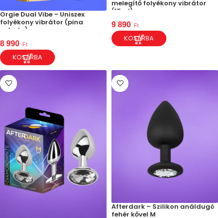
melegítő folyékony vibrátor
(15ml)
Orgie Dual Vibe – Uniszex
folyékony vibrátor (pina
9 890
Ft
colada)
KOSÁRBA
8 990
Ft
KOSÁRBA
Afterdark – Szilikon análdugó
fehér kővel M