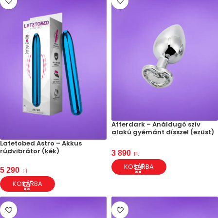
Afterdark – Análdugó szív
alakú gyémánt dísszel (ezüst)
M
Latetobed Astro – Akkus
rúdvibrátor (kék)
3 890
Ft
KOSÁRBA
5 290
Ft
KOSÁRBA