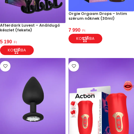
Orgie Orgasm Drops – Intim
szérum nőknek (30ml)
Afterdark Luvest – Análdugó
készlet (fekete)
7 990
Ft
KOSÁRBA
5 190
Ft
KOSÁRBA