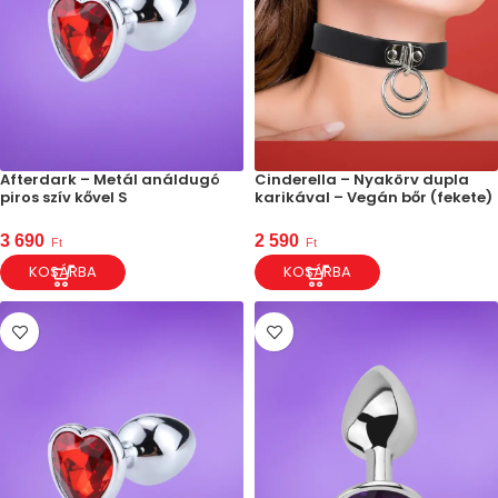
Afterdark – Metál análdugó
Cinderella – Nyakörv dupla
piros szív kővel S
karikával – Vegán bőr (fekete)
3 690
2 590
Ft
Ft
KOSÁRBA
KOSÁRBA