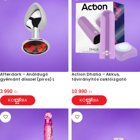
Afterdark – Análdugó
Action Dhalia – Akkus,
gyémánt dísszel (piros) L
távirányítós csiklóizgató
3 990
10 990
Ft
Ft
KOSÁRBA
KOSÁRBA