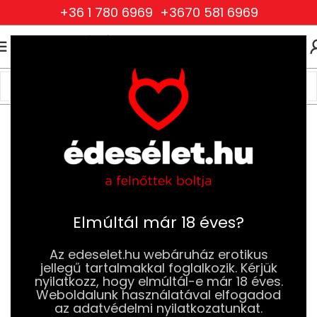
+36 1 780 6969
+3670 581 6969
0
0
FT
Kezdőlap
Szexjátékok
Gésa Golyók és Vibrációs Tojások
Gésa Golyók
Elmúltál már 18 éves?
Az edeselet.hu webáruház erotikus
jellegű tartalmakkal foglalkozik. Kérjük
nyilatkozz, hogy elmúltál-e már 18 éves.
Weboldalunk használatával elfogadod
az adatvédelmi nyilatkozatunkat.