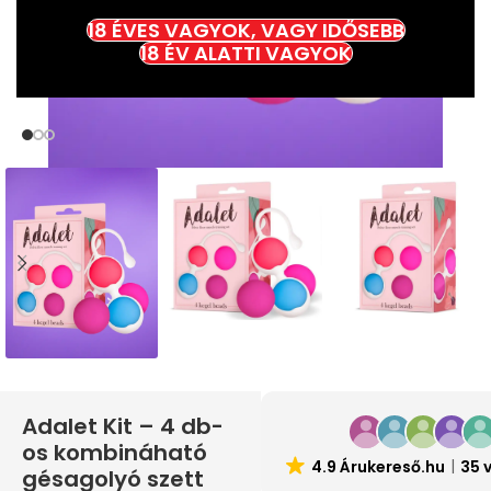
18 ÉVES VAGYOK, VAGY IDŐSEBB
18 ÉV ALATTI VAGYOK
Adalet Kit – 4 db-
os kombináható
4.9 Árukereső.hu
35 
gésagolyó szett