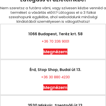
Nem szeretsz a futárra várni, vagy szívesen kézbe vennéd a
terméket a vásárlás előtt? Látogass el a 3 fizikai
szexshopunk egyikébe, ahol weboldalunk minőségi
kínálatából személyesen is válogathatsz!
1066 Budapest, Teréz krt. 58
+36 70 336 9001
Megnézem
Érd, Stop Shop, Budai út 13.
+36 30 880 4230
Megnézem
3530 Miskolc, Szentpáli út 13.