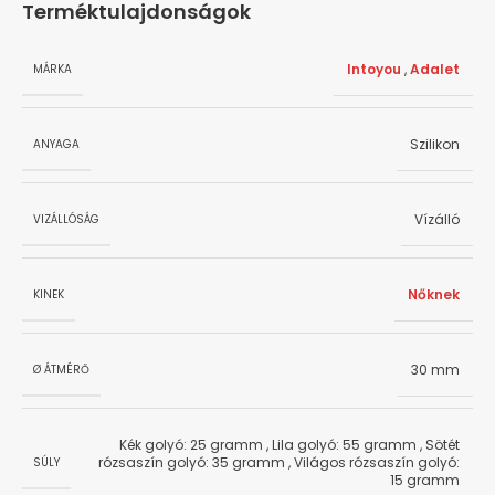
Terméktulajdonságok
Intoyou
,
Adalet
MÁRKA
Szilikon
ANYAGA
Vízálló
VIZÁLLÓSÁG
Nőknek
KINEK
30 mm
Ø ÁTMÉRŐ
Kék golyó: 25 gramm
,
Lila golyó: 55 gramm
,
Sötét
rózsaszín golyó: 35 gramm
,
Világos rózsaszín golyó:
SÚLY
15 gramm