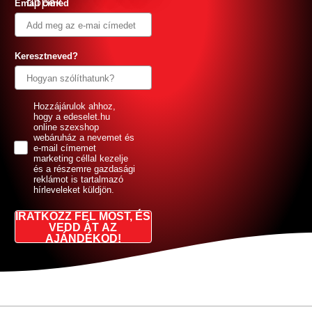
tippek
Email címed
Keresztneved?
GDPR
Hozzájárulok ahhoz,
hogy a edeselet.hu
online szexshop
webáruház a nevemet és
e-mail címemet
marketing céllal kezelje
és a részemre gazdasági
reklámot is tartalmazó
hírleveleket küldjön.
IRATKOZZ FEL MOST, ÉS
VEDD ÁT AZ
AJÁNDÉKOD!