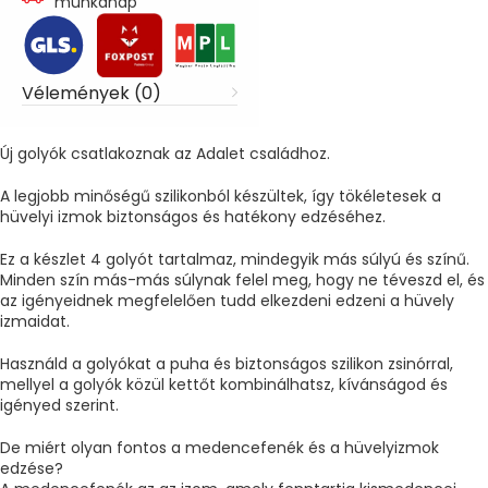
munkanap
Vélemények (0)
Új golyók csatlakoznak az Adalet családhoz.
A legjobb minőségű szilikonból készültek, így tökéletesek a
hüvelyi izmok biztonságos és hatékony edzéséhez.
Ez a készlet 4 golyót tartalmaz, mindegyik más súlyú és színű.
Minden szín más-más súlynak felel meg, hogy ne téveszd el, és
az igényeidnek megfelelően tudd elkezdeni edzeni a hüvely
izmaidat.
Használd a golyókat a puha és biztonságos szilikon zsinórral,
mellyel a golyók közül kettőt kombinálhatsz, kívánságod és
igényed szerint.
De miért olyan fontos a medencefenék és a hüvelyizmok
edzése?