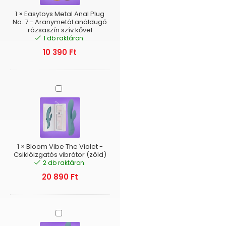
7
-
1
×
Easytoys Metal Anal Plug
Aranymetál
No. 7 - Aranymetál análdugó
rózsaszín szív kővel
análdugó
1 db raktáron.
rózsaszín
szív
10 390
Ft
kővel
Bloom
Vibe
The
Violet
-
Csiklóizgatós
vibrátor
1
×
Bloom Vibe The Violet -
(zöld)
Csiklóizgatós vibrátor (zöld)
2 db raktáron.
20 890
Ft
Bloom
The