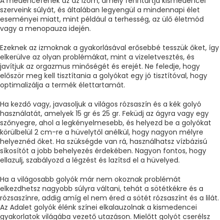
A medencefenék az az izom, amely fenntartja kismedencei
szerveink súlyát, és általában legyengül a mindennapi élet
eseményei miatt, mint például a terhesség, az ülő életmód
vagy a menopauza idején.
Ezeknek az izmoknak a gyakorlásával erősebbé tesszük őket, így
elkerülve az olyan problémákat, mint a vizeletvesztés, és
javítjuk az orgazmus minőségét és erejét. Ne feledje, hogy
először meg kell tisztítania a golyókat egy jó tisztítóval, hogy
optimalizálja a termék élettartamát.
Ha kezdő vagy, javasoljuk a világos rózsaszín és a kék golyó
használatát, amelyek 15 gr és 25 gr. Feküdj az ágyra vagy egy
szőnyegre, ahol a legkényelmesebb, és helyezd be a golyókat
körülbelül 2 cm-re a hüvelytől anélkül, hogy nagyon mélyre
helyeznéd őket. Ha szükségde van rá, használhatsz vízbázisú
síkosítót a jobb behelyezés érdekében. Nagyon fontos, hogy
ellazulj, szabályozd a légzést és lazítsd el a hüvelyed.
Ha a világosabb golyók már nem okoznak problémát
elkezdhetsz nagyobb súlyra váltani, tehát a sötétkékre és a
rózsaszínre, addig amíg el nem éred a sötét rózsaszínt és a lilát.
Az Adalet golyók élénk színei elkalauzolnak a kismedencei
gyakorlatok világába vezető utazáson. Mielőtt golyót cserélsz