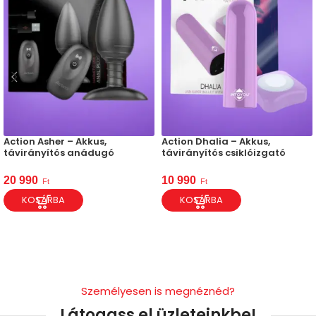
Action Asher – Akkus,
Action Dhalia – Akkus,
távirányítós anádugó
távirányítós csiklóizgató
20 990
10 990
Ft
Ft
KOSÁRBA
KOSÁRBA
Személyesen is megnéznéd?
Látogass el üzleteinkbe!