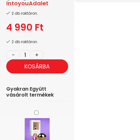
Intoyou
Adalet
2 db raktáron.
4 990
Ft
2 db raktáron.
KOSÁRBA
Gyakran Együtt
vásárolt termékek
Easytoys
Metal
Anal
Plug
No.