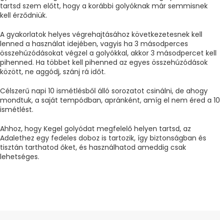
tartsd szem előtt, hogy a korábbi golyóknak már semmisnek
kell érződniük.
A gyakorlatok helyes végrehajtásához következetesnek kell
lenned a használat idejében, vagyis ha 3 másodperces
összehúzódásokat végzel a golyókkal, akkor 3 másodpercet kell
pihenned. Ha többet kell pihenned az egyes összehúzódások
között, ne aggódj, szánj rá időt.
Célszerű napi 10 ismétlésből álló sorozatot csinálni, de ahogy
mondtuk, a saját tempódban, apránként, amíg el nem éred a 10
ismétlést.
Ahhoz, hogy Kegel golyódat megfelelő helyen tartsd, az
Adalethez egy fedeles doboz is tartozik, így biztonságban és
tisztán tarthatod őket, és használhatod ameddig csak
lehetséges.