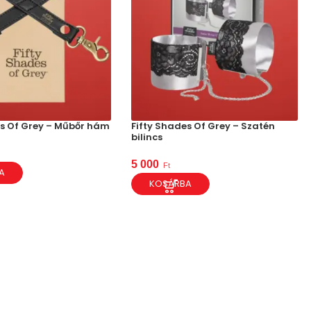
es Of Grey – Műbőr hám
Fifty Shades Of Grey – Szatén
bilincs
5 000
Ft
A
KOSÁRBA