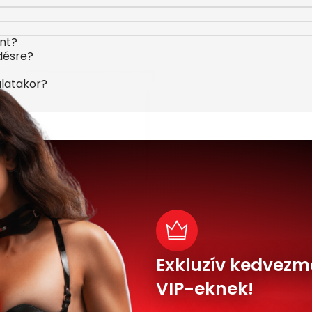
ont?
désre?
álatakor?
Exkluzív kedvezm
VIP-eknek!