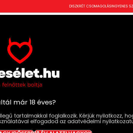
DISZKRÉT CSOMAGOLÁS
INGYENES SZ
T
ÚJDONSÁGOK
SZEXJÁTÉKOK
RUHÁK & FEHÉRNEMŰK
DROGÉRIA
BDSM
SZ
, Cirógatók
Fenekelők
Latetobed – Lovagló pálc
Latetobed – Lo
fekete-arany b
3 db raktáron.
ltál már 18 éves?
3 990
Ft
legű tartalmakkal foglalkozik. Kérjük nyilatkozz, ho
3 db raktáron.
sználatával elfogadod az adatvédelmi nyilatkozat