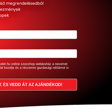
lső megrendelésedből
dvezmények
ippek
selet.hu online szexshop webáruház a nevemet
lal kezelje és a részemre gazdasági reklámot is
T, ÉS VEDD ÁT AZ AJÁNDÉKOD!