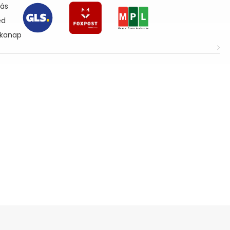
lás
ed
nkanap