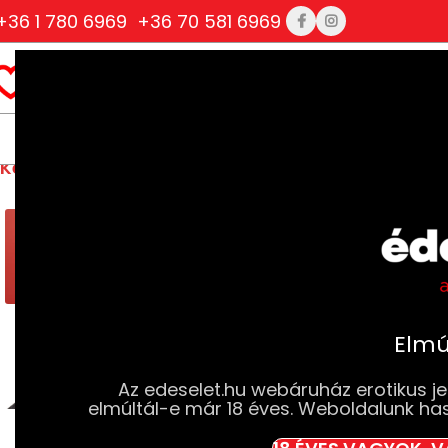
+36 1 780 6969
+36 70 581 6969
AKCIÓS TERMÉKEINK
OUTLE
Kezdőlap
BDSM
Fenekelők, Paskolók, Korbácsok
Elmú
Az edeselet.hu webáruház erotikus jel
elmúltál-e már 18 éves. Weboldalunk ha