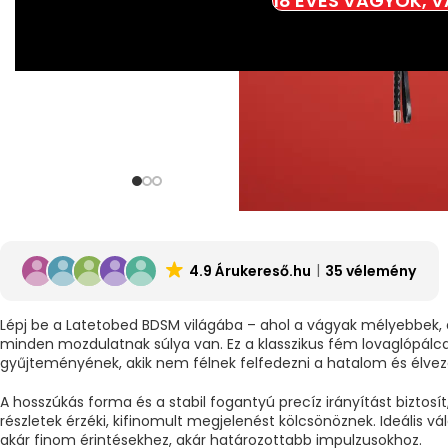
18 ÉVES VAGYOK, 
4.9 Árukereső.hu
35 vélemény
Lépj be a Latetobed BDSM világába – ahol a vágyak mélyebbek, 
minden mozdulatnak súlya van. Ez a klasszikus fém lovaglópálca
gyűjteményének, akik nem félnek felfedezni a hatalom és élveze
A hosszúkás forma és a stabil fogantyú precíz irányítást biztos
részletek érzéki, kifinomult megjelenést kölcsönöznek. Ideális v
akár finom érintésekhez, akár határozottabb impulzusokhoz.