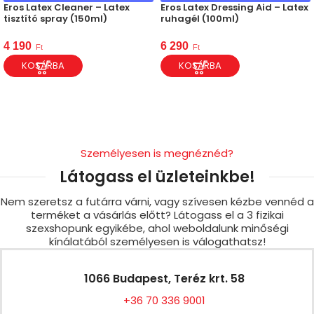
Eros Latex Cleaner – Latex
Eros Latex Dressing Aid – Latex
tisztító spray (150ml)
ruhagél (100ml)
4 190
6 290
Ft
Ft
KOSÁRBA
KOSÁRBA
Személyesen is megnéznéd?
Látogass el üzleteinkbe!
Nem szeretsz a futárra várni, vagy szívesen kézbe vennéd a
terméket a vásárlás előtt? Látogass el a 3 fizikai
szexshopunk egyikébe, ahol weboldalunk minőségi
kínálatából személyesen is válogathatsz!
1066 Budapest, Teréz krt. 58
+36 70 336 9001