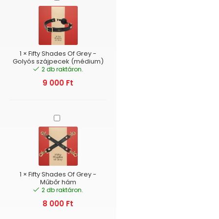
Shades
Of
Grey
-
Golyós
szájpecek
1
×
Fifty Shades Of Grey -
(médium)
Golyós szájpecek (médium)
2 db raktáron.
9 000
Ft
Fifty
Shades
Of
Grey
-
Műbőr
hám
1
×
Fifty Shades Of Grey -
Műbőr hám
2 db raktáron.
8 000
Ft