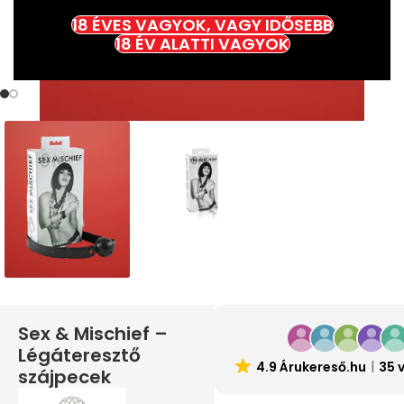
18 ÉVES VAGYOK, VAGY IDŐSEBB
18 ÉV ALATTI VAGYOK
Sex & Mischief –
Légáteresztő
4.9 Árukereső.hu
35 
szájpecek