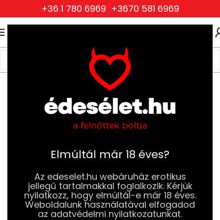
+36 1 780 6969
+3670 581 6969
0
0
FT
Kezdőlap
BDSM
Szájpeckek
Elmúltál már 18 éves?
Az edeselet.hu webáruház erotikus
jellegű tartalmakkal foglalkozik. Kérjük
nyilatkozz, hogy elmúltál-e már 18 éves.
Weboldalunk használatával elfogadod
az adatvédelmi nyilatkozatunkat.