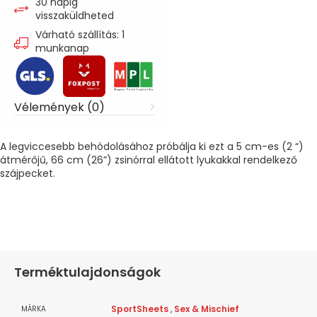
30 napig
visszaküldheted
Várható szállítás: 1
munkanap
Vélemények (0)
A legviccesebb behódolásához próbálja ki ezt a 5 cm-es (2 “)
átmérőjű, 66 cm (26”) zsinórral ellátott lyukakkal rendelkező
szájpecket.
Terméktulajdonságok
SportSheets
,
Sex & Mischief
MÁRKA