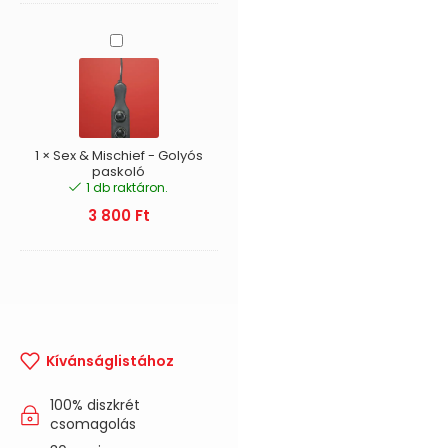
Sex
&
Mischief
-
Golyós
paskoló
1
×
Sex & Mischief - Golyós
paskoló
1 db raktáron.
3 800
Ft
Kívánságlistához
100% diszkrét
csomagolás