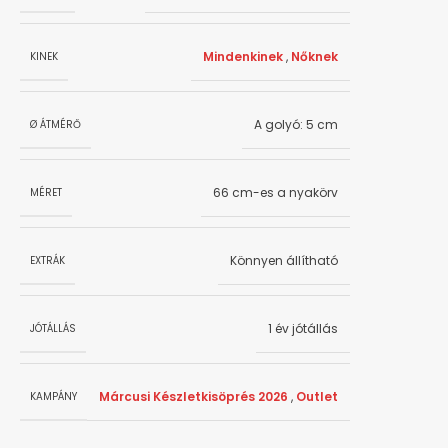
Mindenkinek
,
Nőknek
KINEK
A golyó: 5 cm
Ø ÁTMÉRŐ
66 cm-es a nyakörv
MÉRET
Könnyen állítható
EXTRÁK
1 év jótállás
JÓTÁLLÁS
Márcusi Készletkisöprés 2026
,
Outlet
KAMPÁNY