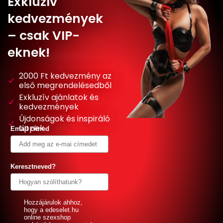
Exkluzív
kedvezmények
– csak VIP-
eknek!
2000 Ft kedvezmény az
első megrendelésedből
Exkluzív ajánlatok és
kedvezmények
Újdonságok és inspiráló
tippek
Email címed
Keresztneved?
GDPR
Hozzájárulok ahhoz,
hogy a edeselet.hu
online szexshop