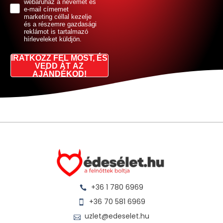
webáruház a nevemet és
e-mail címemet
marketing céllal kezelje
és a részemre gazdasági
reklámot is tartalmazó
hírleveleket küldjön.
IRATKOZZ FEL MOST, ÉS
VEDD ÁT AZ
AJÁNDÉKOD!
+36 1 780 6969
+36 70 581 6969
uzlet@edeselet.hu