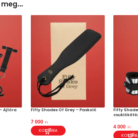
 meg...
– Ajtóra
Fifty Shades Of Grey – Paskoló
Fifty Shade
csuklókötö
7 000
Ft
4 000
Ft
KOSÁRBA
KOSÁRB