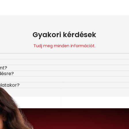
Gyakori kérdések
Tudj meg minden információt.
ont?
désre?
álatakor?