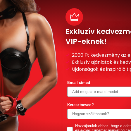
Exkluzív kedvezm
VIP-eknek!
2000 Ft kedvezmény az e
Exkluzív ajánlatok és ke
Újdonságok és inspiráló t
Email címed
Keresztneved?
GDPR
Hozzájárulok ahhoz, hogy a ede
és e-mail címemet marketing cél