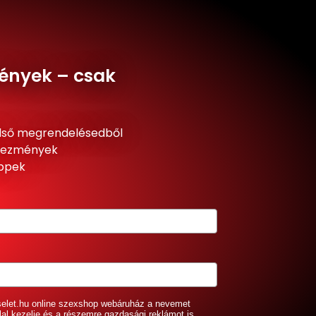
ények – csak
lső megrendelésedből
dvezmények
ippek
selet.hu online szexshop webáruház a nevemet
lal kezelje és a részemre gazdasági reklámot is