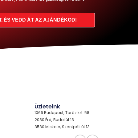
T, ÉS VEDD ÁT AZ AJÁNDÉKOD!
Üzleteink
1066 Budapest, Teréz krt. 58
2030 Érd, Budai út 13.
3530 Miskolc, Szentpáli út 13.