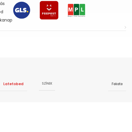
lás
ed
nkanap
Latetobed
Fekete
SZÍNEK