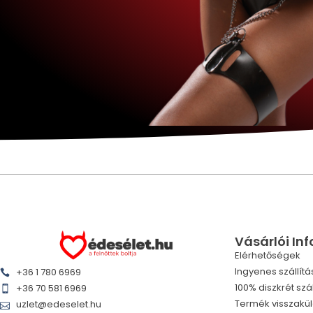
Vásárlói In
Elérhetőségek
Ingyenes szállítá
+36 1 780 6969
100% diszkrét szál
+36 70 581 6969
Termék visszakü
uzlet@edeselet.hu