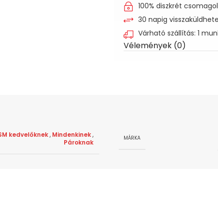
100% diszkrét csomago
30 napig visszaküldhet
Várható szállítás: 1 mu
Vélemények (0)
SM kedvelőknek
,
Mindenkinek
,
MÁRKA
Pároknak