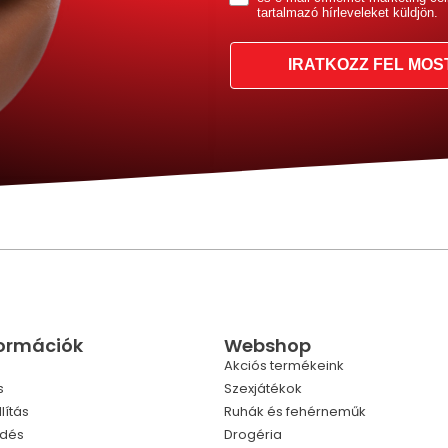
tartalmazó hírleveleket küldjön.
IRATKOZZ FEL MOS
formációk
Webshop
Akciós termékeink
s
Szexjátékok
lítás
Ruhák és fehérneműk
ldés
Drogéria