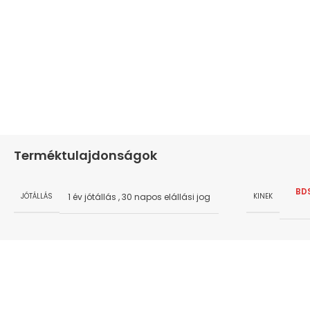
Terméktulajdonságok
BD
1 év jótállás
,
30 napos elállási jog
JÓTÁLLÁS
KINEK