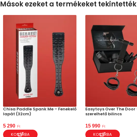
Mások ezeket a termékeket tekintették
Chisa Paddle Spank Me – Fenekelő
Easytoys Over The Door 
lapát (32cm)
szerelhető bilincs
5 290
15 990
Ft
Ft
KOSÁRBA
KOSÁRBA