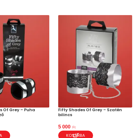
s Of Grey – Puha
Fifty Shades Of Grey – Szatén
ző
bilincs
5 000
Ft
A
KOSÁRBA