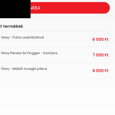
KOSÁRBA
lt termékek
f Grey - Puha csuklókötöző
4 000
Ft
f Grey Please Sir Flogger - Korbács
7 000
Ft
f Grey - Műbőr lovagló pálca
9 000
Ft