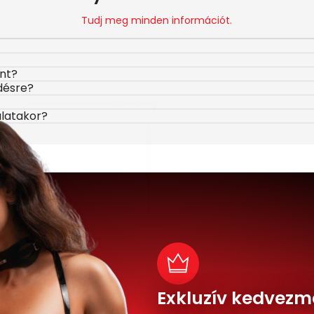
Tudj meg minden információt.
ont?
désre?
álatakor?
Exkluzív kedvezm