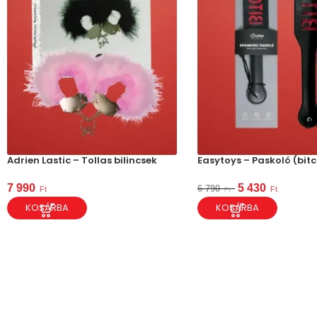
Adrien Lastic – Tollas bilincsek
Easytoys – Paskoló (bitc
7 990
5 430
6 790
Ft
Ft
Ft
KOSÁRBA
KOSÁRBA