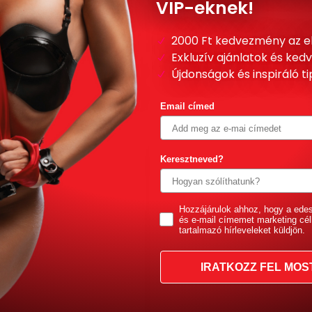
VIP-eknek!
2000 Ft kedvezmény az e
Exkluzív ajánlatok és ke
Újdonságok és inspiráló t
Email címed
Keresztneved?
GDPR
Hozzájárulok ahhoz, hogy a ede
és e-mail címemet marketing cél
tartalmazó hírleveleket küldjön.
IRATKOZZ FEL MOS