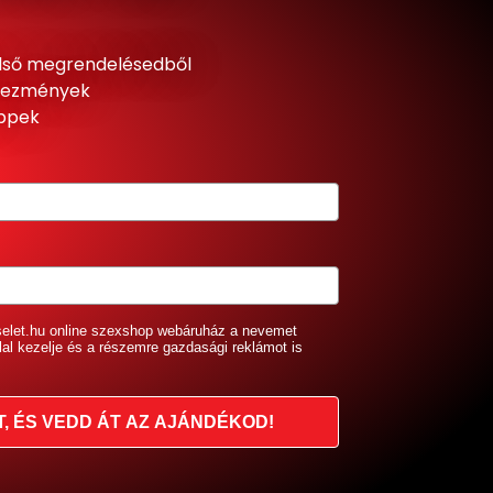
lső megrendelésedből
dvezmények
ippek
selet.hu online szexshop webáruház a nevemet
lal kezelje és a részemre gazdasági reklámot is
T, ÉS VEDD ÁT AZ AJÁNDÉKOD!