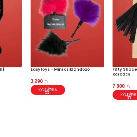
h)
Easytoys – Mini csiklandozó
Fifty Shade
korbács
3 290
Ft
7 000
Ft
KOSÁRBA
KOSÁRB