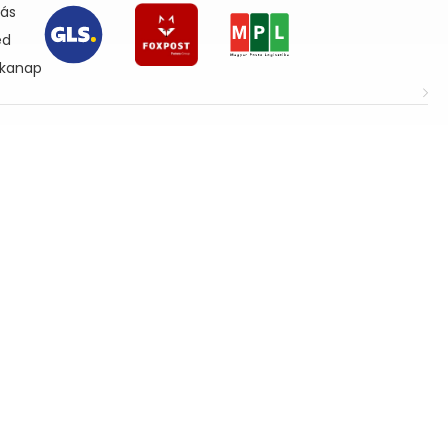
lás
ed
nkanap