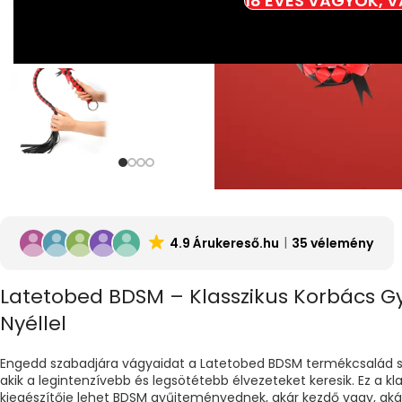
18 ÉVES VAGYOK, 
4.9 Árukereső.hu
35 vélemény
Latetobed BDSM – Klasszikus Korbács 
Nyéllel
Engedd szabadjára vágyaidat a Latetobed BDSM termékcsalád se
akik a legintenzívebb és legsötétebb élvezeteket keresik. Ez a kl
kiegészítője lehet BDSM gyűjteményednek, akár kezdő vagy, akár