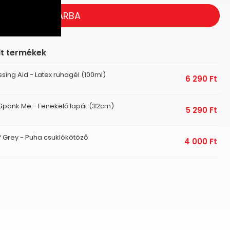
KOSÁRBA
lt termékek
ssing Aid - Latex ruhagél (100ml)
6 290
Ft
Spank Me - Fenekelő lapát (32cm)
5 290
Ft
f Grey - Puha csuklókötöző
4 000
Ft