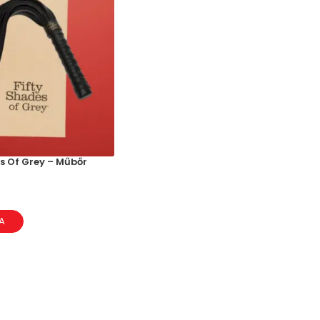
s Of Grey – Műbőr
A