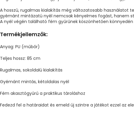
A hosszú, rugalmas kialakítás még változatosabb használatot te
gyémánt mintázatú nyél nemcsak kényelmes fogást, hanem stílu
A nyél végén található fém gyűrűnek köszönhetően könnyedén t
Termékjellemzők:
Anyag: PU (műbőr)
Teljes hossz: 85 cm
Rugalmas, sokoldalú kialakítás
Gyémánt mintás, kétoldalas nyél
Fém akasztógyűrű a praktikus tároláshoz
Fedezd fel a határaidat és emeld új szintre a játékot ezzel az el