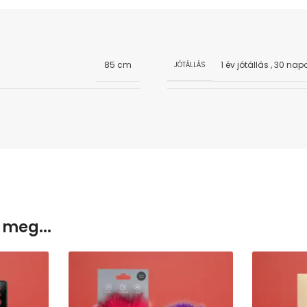
85 cm
1 év jótállás
,
30 napo
JÓTÁLLÁS
 meg...