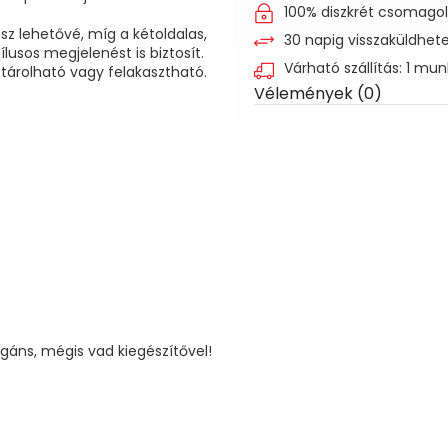
100% diszkrét csomago
sz lehetővé, míg a kétoldalas,
30 napig visszaküldhet
sos megjelenést is biztosít.
Várható szállítás: 1 mu
árolható vagy felakasztható.
Vélemények (0)
egáns, mégis vad kiegészítővel!