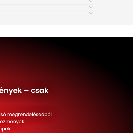
ények – csak
lső megrendelésedből
dvezmények
ippek