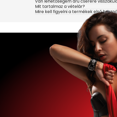
Van lehetőségem áru cserére visszakül
Mit tartalmaz a vételár?
Mire kell figyelni a termékek első haszn