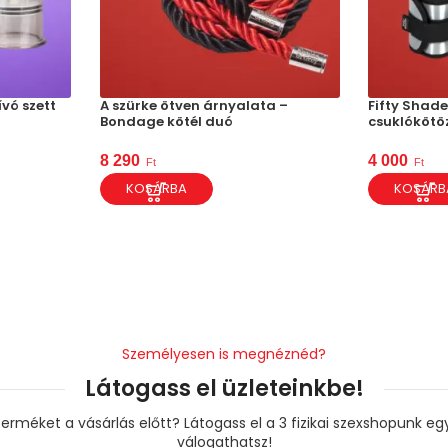
vó szett
A szürke ötven árnyalata –
Fifty Shade
Bondage kötél duó
csuklókötö
8 290
4 000
Ft
Ft
KOSÁRBA
KOSÁRB
Személyesen is megnéznéd?
Látogass el üzleteinkbe!
erméket a vásárlás előtt? Látogass el a 3 fizikai szexshopunk e
válogathatsz!