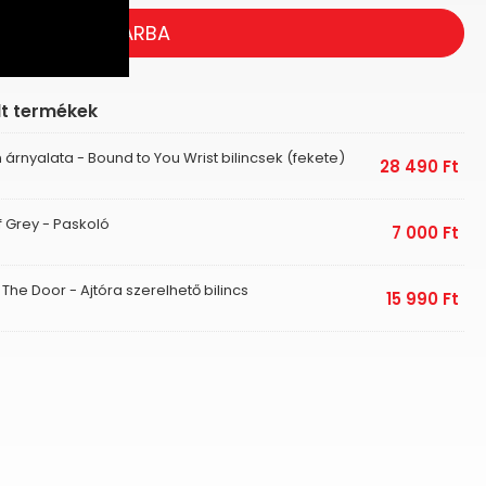
KOSÁRBA
lt termékek
 árnyalata - Bound to You Wrist bilincsek (fekete)
28 490
Ft
f Grey - Paskoló
7 000
Ft
The Door - Ajtóra szerelhető bilincs
15 990
Ft