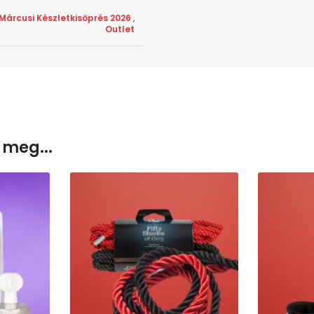
Márcusi Készletkisöprés 2026
,
Outlet
 meg...