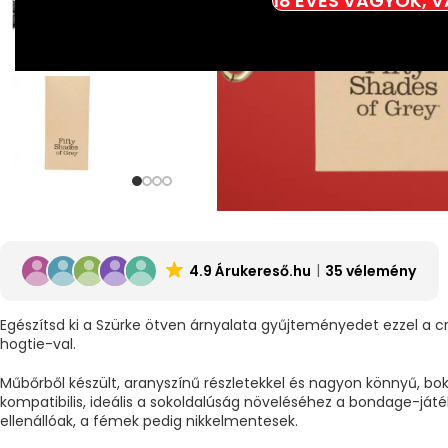
18 ÉVES VAGYOK, 
4.9 Árukereső.hu
35 vélemény
Egészítsd ki a Szürke ötven árnyalata gyűjteményedet ezzel a
hogtie-val.
Műbőrből készült, aranyszínű részletekkel és nagyon könnyű, bok
kompatibilis, ideális a sokoldalúság növeléséhez a bondage-ját
ellenállóak, a fémek pedig nikkelmentesek.