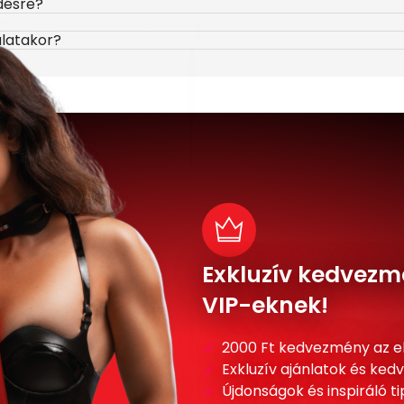
désre?
álatakor?
Exkluzív kedvezm
VIP-eknek!
2000 Ft kedvezmény az e
Exkluzív ajánlatok és ke
Újdonságok és inspiráló t