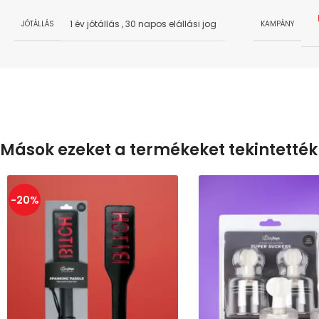
1 év jótállás
,
30 napos elállási jog
JÓTÁLLÁS
KAMPÁNY
Mások ezeket a termékeket tekintették
-20%