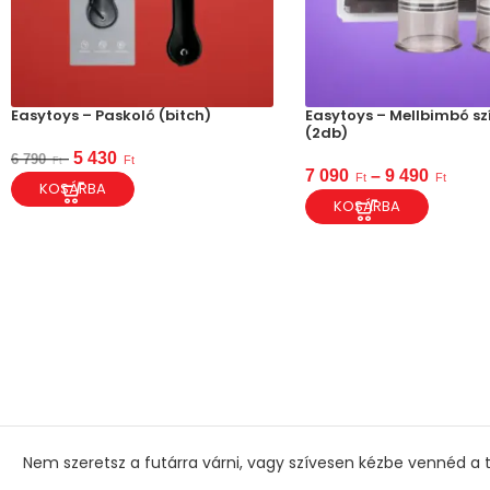
Easytoys – Paskoló (bitch)
Easytoys – Mellbimbó szí
(2db)
5 430
6 790
Ft
Ft
7 090
–
9 490
Ft
Ft
KOSÁRBA
KOSÁRBA
Nem szeretsz a futárra várni, vagy szívesen kézbe vennéd a t