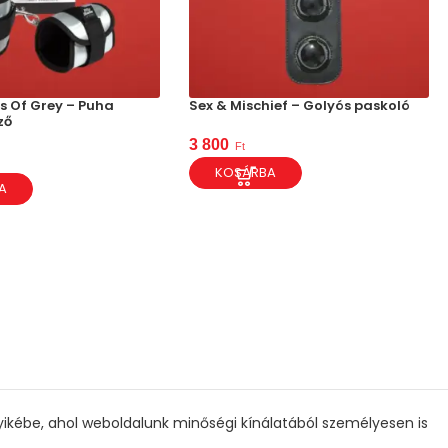
s Of Grey – Puha
Sex & Mischief – Golyós paskoló
ző
3 800
Ft
KOSÁRBA
A
gyikébe, ahol weboldalunk minőségi kínálatából személyesen is