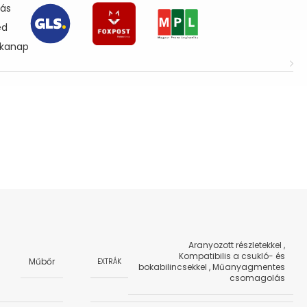
lás
ed
nkanap
Aranyozott részletekkel
,
Kompatibilis a csukló- és
Műbőr
EXTRÁK
bokabilincsekkel
,
Műanyagmentes
csomagolás