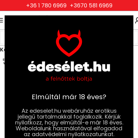
+36 1 780 6969
+3670 581 6969
0
0
FT
Kezdőlap
BDSM
Fenekelők, Paskolók, Korbácsok, Cirógatók
Korbácsok és ostorok
ELFOG
YOTT
Elmúltál már 18 éves?
Az edeselet.hu webáruház erotikus
jellegű tartalmakkal foglalkozik. Kérjük
nyilatkozz, hogy elmúltál-e már 18 éves.
Weboldalunk használatával elfogadod
az adatvédelmi nyilatkozatunkat.