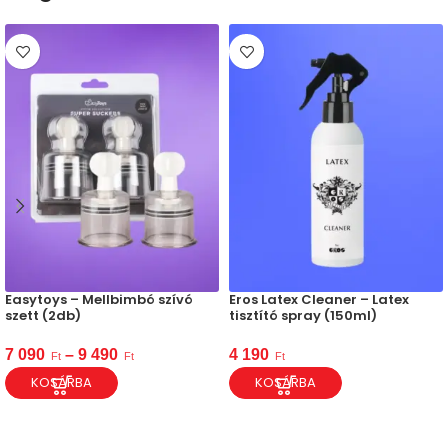
Easytoys – Mellbimbó szívó
Eros Latex Cleaner – Latex
szett (2db)
tisztító spray (150ml)
7 090
–
9 490
4 190
Ft
Ft
Ft
KOSÁRBA
KOSÁRBA