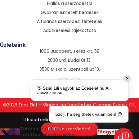
Elállás a szerződéstől
Gyakran Ismételt Kérdések
Általános szerződési feltételek
Adatkezelési tájékoztató
Üzleteink
1066 Budapest, Teréz krt. 58
2030 Érd, Budai út 13.
3530 Miskolc, Szentpáli út 13.
✕
👋 Szia! Lili vagyok az Edeselet.hu AI
asszisztense!
©2026 Édes Élet - Minden jog fenntartva. Csomag Szerviz Kft.
Szólj, ha segíthetek valamiben! 😊
6
Taboom – Ostor –
Elállás a szerződéstől
Elfogyott
990
Ft
sötétben világító nyéllel