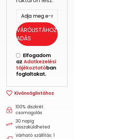
raktáron lesz.
VÁRÓLISTÁHOZ
ADÁS
Elfogadom
az
Adatkezelési
tájékoztató
ban
foglaltakat.
Kívánságlistához
100% diszkrét
csomagolás
30 napig
visszaküldheted
Várható szállítás: 1