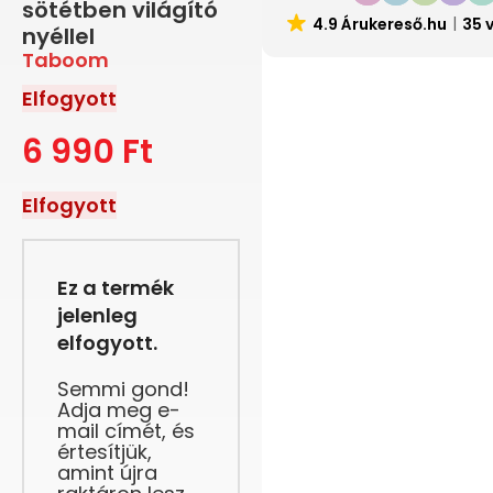
sötétben világító
4.9 Árukereső.hu
35 
nyéllel
Taboom
Elfogyott
6 990
Ft
Elfogyott
Ez a termék
jelenleg
elfogyott.
Semmi gond!
Adja meg e-
mail címét, és
értesítjük,
amint újra