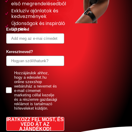
első megrendelésedből
Exkluzív ajánlatok és
kedvezmények
Újdonságok és inspiráló
tippek
Email címed
Keresztneved?
GDPR
Hozzájárulok ahhoz,
hogy a edeselet.hu
online szexshop
webáruház a nevemet és
e-mail címemet
marketing céllal kezelje
és a részemre gazdasági
reklámot is tartalmazó
hírleveleket küldjön.
IRATKOZZ FEL MOST, ÉS
VEDD ÁT AZ
AJÁNDÉKOD!