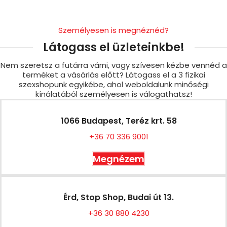
Személyesen is megnéznéd?
Látogass el üzleteinkbe!
Nem szeretsz a futárra várni, vagy szívesen kézbe vennéd a
terméket a vásárlás előtt? Látogass el a 3 fizikai
szexshopunk egyikébe, ahol weboldalunk minőségi
kínálatából személyesen is válogathatsz!
1066 Budapest, Teréz krt. 58
+36 70 336 9001
Megnézem
Érd, Stop Shop, Budai út 13.
+36 30 880 4230