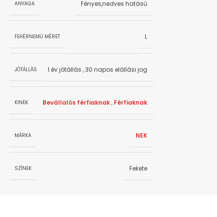
Fényes,nedves hatású
ANYAGA
L
FEHÉRNEMŰ MÉRET
1 év jótállás
,
30 napos elállási jog
JÓTÁLLÁS
Bevállalós férfiaknak
,
Férfiaknak
KINEK
NEK
MÁRKA
Fekete
SZÍNEK