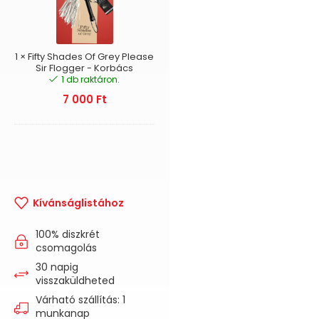
Of
Grey
Please
Sir
Flogger
1
×
Fifty Shades Of Grey Please
-
Sir Flogger - Korbács
1 db raktáron.
Korbács
7 000
Ft
Kívánságlistához
100% diszkrét
csomagolás
30 napig
visszaküldheted
Várható szállítás: 1
munkanap