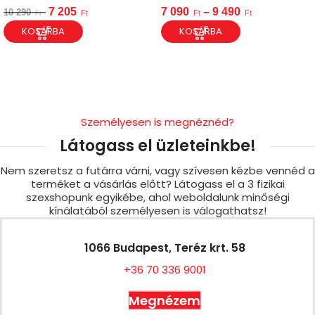
7 205
7 090
–
9 490
10 290
Ft
Ft
Ft
Ft
KOSÁRBA
KOSÁRBA
Személyesen is megnéznéd?
Látogass el üzleteinkbe!
Nem szeretsz a futárra várni, vagy szívesen kézbe vennéd a
terméket a vásárlás előtt? Látogass el a 3 fizikai
szexshopunk egyikébe, ahol weboldalunk minőségi
kínálatából személyesen is válogathatsz!
1066 Budapest, Teréz krt. 58
+36 70 336 9001
Megnézem