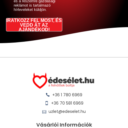
és a részemre gazdasági
reklámot is tartalmazó
hírleveleket küldjön.
IRATKOZZ FEL MOST, ÉS
VEDD ÁT AZ
AJÁNDÉKOD!
+36 1 780 6969
+36 70 581 6969
uzlet@edeselet.hu
Vásárlói Információk