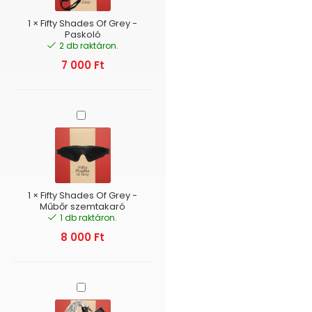
Paskoló
1
×
Fifty Shades Of Grey -
Paskoló
2 db raktáron.
7 000
Ft
Fifty
Shades
Of
Grey
-
Műbőr
szemtakaró
1
×
Fifty Shades Of Grey -
Műbőr szemtakaró
1 db raktáron.
8 000
Ft
Fifty
Shades