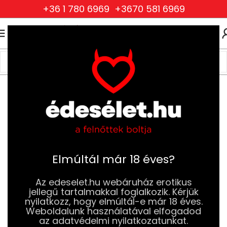
+36 1 780 6969
+3670 581 6969
0
0
FT
Kezdőlap
BDSM
Fétis ruházat
Férfi fétis ruházat és kiegészítők
Elmúltál már 18 éves?
Az edeselet.hu webáruház erotikus
jellegű tartalmakkal foglalkozik. Kérjük
nyilatkozz, hogy elmúltál-e már 18 éves.
Weboldalunk használatával elfogadod
az adatvédelmi nyilatkozatunkat.