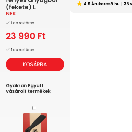
fényes anyagból
4.9 Árukereső.hu
35 
(fekete) L
NEK
1 db raktáron.
23 990
Ft
1 db raktáron.
KOSÁRBA
Gyakran Együtt
vásárolt termékek
Fifty
Shades
Of
Grey
-