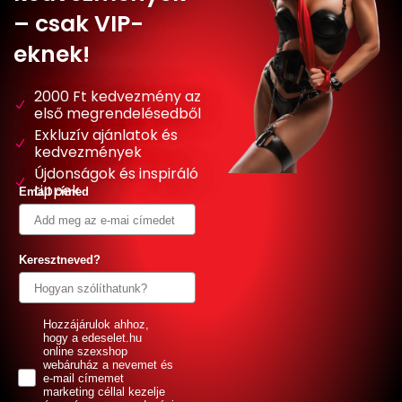
– csak VIP-
eknek!
2000 Ft kedvezmény az
első megrendelésedből
Exkluzív ajánlatok és
kedvezmények
Újdonságok és inspiráló
tippek
Email címed
Keresztneved?
GDPR
Hozzájárulok ahhoz,
hogy a edeselet.hu
online szexshop
webáruház a nevemet és
e-mail címemet
marketing céllal kezelje