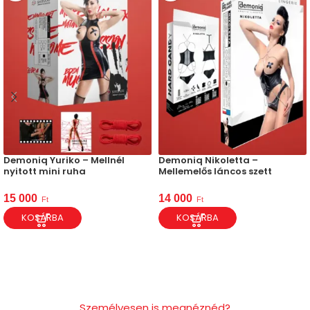
Demoniq Yuriko – Mellnél
Demoniq Nikoletta –
nyitott mini ruha
Mellemelős láncos szett
15 000
14 000
Ft
Ft
KOSÁRBA
KOSÁRBA
Személyesen is megnéznéd?