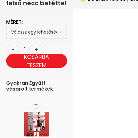
felső necc betéttel
MÉRET
KOSÁRBA
TESZEM
Gyakran Együtt
vásárolt termékek
Demoniq
Yuriko
-
Mellnél
nyitott
mini