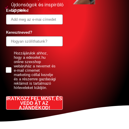
Újdonságok és inspiráló
tippek
Email címed
Keresztneved?
GDPR
Hozzájárulok ahhoz,
hogy a edeselet.hu
online szexshop
webáruház a nevemet és
e-mail címemet
marketing céllal kezelje
és a részemre gazdasági
reklámot is tartalmazó
hírleveleket küldjön.
IRATKOZZ FEL MOST, ÉS
VEDD ÁT AZ
AJÁNDÉKOD!