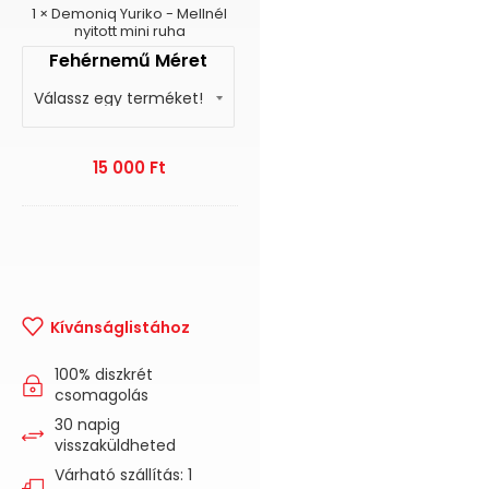
ruha
1
×
Demoniq Yuriko - Mellnél
nyitott mini ruha
Fehérnemű Méret
15 000
Ft
Kívánságlistához
100% diszkrét
csomagolás
30 napig
visszaküldheted
Várható szállítás: 1