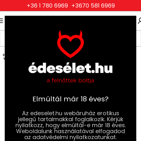
+36 1 780 6969
+3670 581 6969
0
0
FT
Kezdőlap
BDSM
Fétis ruházat
Férfi fétis ruházat és kiegészítők
ELFOG
YOTT
Elmúltál már 18 éves?
Az edeselet.hu webáruház erotikus
jellegű tartalmakkal foglalkozik. Kérjük
nyilatkozz, hogy elmúltál-e már 18 éves.
Weboldalunk használatával elfogadod
az adatvédelmi nyilatkozatunkat.