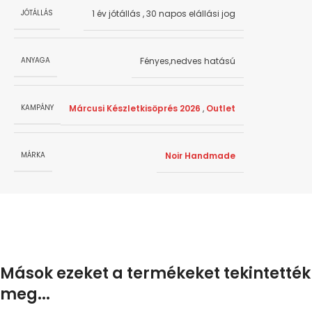
1 év jótállás
,
30 napos elállási jog
JÓTÁLLÁS
Fényes,nedves hatású
ANYAGA
Márcusi Készletkisöprés 2026
,
Outlet
KAMPÁNY
Noir Handmade
MÁRKA
Mások ezeket a termékeket tekintették
meg...