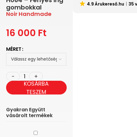
H064 – Fényes ing
4.9 Árukereső.hu
35 
gombokkal
Noir Handmade
16 000
Ft
MÉRET
KOSÁRBA
TESZEM
Gyakran Együtt
vásárolt termékek
Fifty