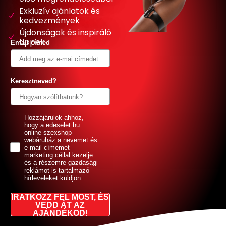
Exkluzív ajánlatok és
kedvezmények
Újdonságok és inspiráló
tippek
Email címed
Keresztneved?
GDPR
Hozzájárulok ahhoz,
hogy a edeselet.hu
online szexshop
webáruház a nevemet és
e-mail címemet
marketing céllal kezelje
és a részemre gazdasági
reklámot is tartalmazó
hírleveleket küldjön.
IRATKOZZ FEL MOST, ÉS
VEDD ÁT AZ
AJÁNDÉKOD!