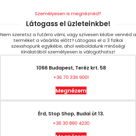
Személyesen is megnéznéd?
Látogass el üzleteinkbe!
Nem szeretsz a futárra várni, vagy szívesen kézbe vennéd a
terméket a vásárlás előtt? Látogass el a 3 fizikai
szexshopunk egyikébe, ahol weboldalunk minőségi
kínálatából személyesen is válogathatsz!
1066 Budapest, Teréz krt. 58
+36 70 336 9001
Megnézem
Érd, Stop Shop, Budai út 13.
+36 30 880 4230