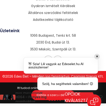
Gyakran Ismételt Kérdések
Általános szerződési feltételek
Adatkezelési tájékoztató
Üzleteink
1066 Budapest, Teréz krt. 58
2030 Érd, Budai út 13.
3530 Miskolc, Szentpáli út 13.
✕
👋 Szia! Lili vagyok az Edeselet.hu AI
asszisztense!
©2026 Édes Élet - Minden jog fenntartva. Csomag Szerviz Kft.
Szólj, ha segíthetek valamiben! 😊
Noir Handmade
OPCIÓK
16
Elállás a szerződéstől
H064 – Fényes ing
000
Ft
KIVÁLASZTÁSA
gombokkal