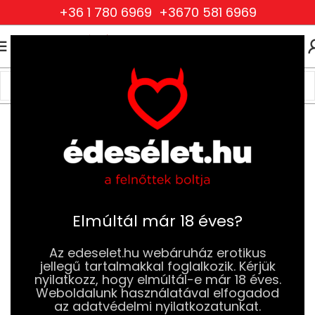
+36 1 780 6969
+3670 581 6969
0
0
FT
Kezdőlap
BDSM
Fétis ruházat
Férfi fétis ruházat és kiegészítők
Elmúltál már 18 éves?
Az edeselet.hu webáruház erotikus
jellegű tartalmakkal foglalkozik. Kérjük
nyilatkozz, hogy elmúltál-e már 18 éves.
Weboldalunk használatával elfogadod
az adatvédelmi nyilatkozatunkat.