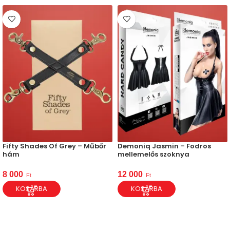
Fifty Shades Of Grey – Műbőr
Demoniq Jasmin – Fodros
hám
mellemelős szoknya
8 000
12 000
Ft
Ft
KOSÁRBA
KOSÁRBA