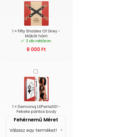
Shades
Of
Grey
-
Műbőr
hám
1
×
Fifty Shades Of Grey -
Műbőr hám
2 db raktáron.
8 000
Ft
Demoniq
LXPerla001
-
Fekete
pántos
body
1
×
Demoniq LXPerla001 -
Fekete pántos body
Fehérnemű Méret