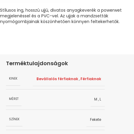
Stílusos ing, hosszú ujjú, divatos anyagkeverék a powerwet
megjelenéssel és a PVC-vel. Az ujjak a mandzsetták
nyomógombjainak köszönhetően könnyen feltekerhetők.
Terméktulajdonságok
Bevállalós férfiaknak
,
Férfiaknak
KINEK
M
,
L
MÉRET
Fekete
SZÍNEK