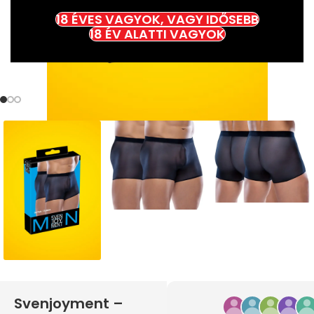
18 ÉVES VAGYOK, VAGY IDŐSEBB
18 ÉV ALATTI VAGYOK
Svenjoyment –