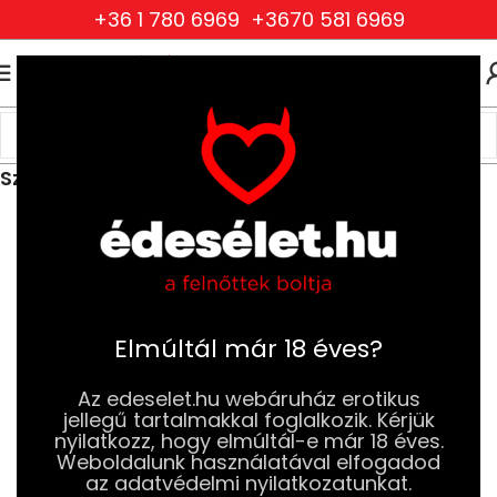
+36 1 780 6969
+3670 581 6969
0
0
FT
Kezdőlap
Ruhák és Fehérneműk
Férfi Ruhák és Fehérneműk
Szexi Férfi Alsóneműk
Elmúltál már 18 éves?
Az edeselet.hu webáruház erotikus
jellegű tartalmakkal foglalkozik. Kérjük
nyilatkozz, hogy elmúltál-e már 18 éves.
Weboldalunk használatával elfogadod
az adatvédelmi nyilatkozatunkat.