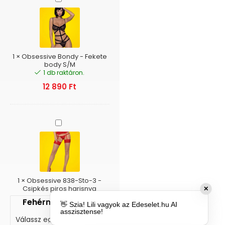
Bondy
-
Fekete
body
S/M
1
×
Obsessive Bondy - Fekete
body S/M
1 db raktáron.
12 890
Ft
Obsessive
838-
Sto-
3
-
Csipkés
piros
1
×
Obsessive 838-Sto-3 -
harisnya
Csipkés piros harisnya
✕
Fehérnemű Méret
👋 Szia! Lili vagyok az Edeselet.hu AI
asszisztense!