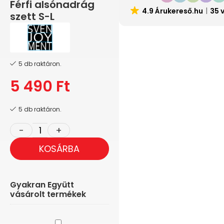
Férfi alsónadrág
4.9 Árukereső.hu
35 
szett S-L
5 db raktáron.
5 490
Ft
5 db raktáron.
KOSÁRBA
Gyakran Együtt
vásárolt termékek
Obsessive